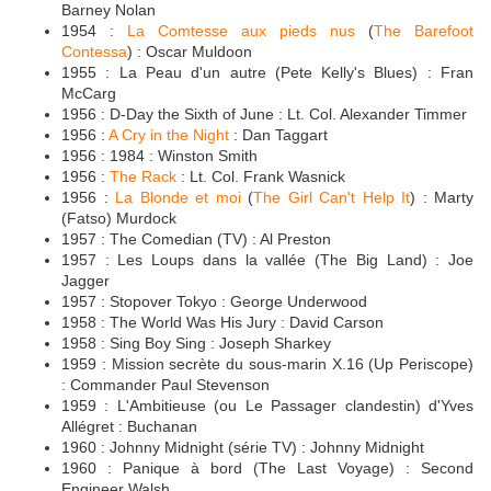
Barney Nolan
1954 :
La Comtesse aux pieds nus
(
The Barefoot
Contessa
) : Oscar Muldoon
1955 : La Peau d'un autre (Pete Kelly's Blues) : Fran
McCarg
1956 : D-Day the Sixth of June : Lt. Col. Alexander Timmer
1956 :
A Cry in the Night
: Dan Taggart
1956 : 1984 : Winston Smith
1956 :
The Rack
: Lt. Col. Frank Wasnick
1956 :
La Blonde et moi
(
The Girl Can't Help It
) : Marty
(Fatso) Murdock
1957 : The Comedian (TV) : Al Preston
1957 : Les Loups dans la vallée (The Big Land) : Joe
Jagger
1957 : Stopover Tokyo : George Underwood
1958 : The World Was His Jury : David Carson
1958 : Sing Boy Sing : Joseph Sharkey
1959 : Mission secrète du sous-marin X.16 (Up Periscope)
: Commander Paul Stevenson
1959 : L'Ambitieuse (ou Le Passager clandestin) d'Yves
Allégret : Buchanan
1960 : Johnny Midnight (série TV) : Johnny Midnight
1960 : Panique à bord (The Last Voyage) : Second
Engineer Walsh