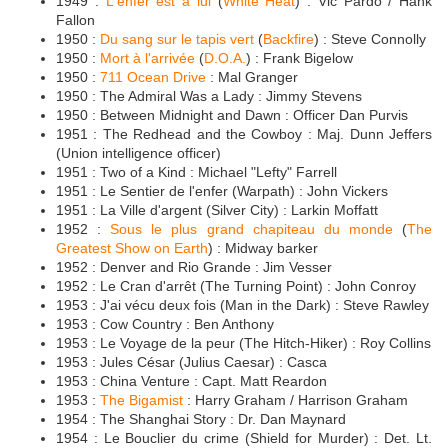
1949 :
L'enfer est à lui
(
White Heat
) : Vic Pardo / Hank
Fallon
1950 :
Du sang sur le tapis vert
(
Backfire
) : Steve Connolly
1950 :
Mort à l'arrivée
(
D.O.A.
) : Frank Bigelow
1950 :
711 Ocean Drive
: Mal Granger
1950 : The Admiral Was a Lady : Jimmy Stevens
1950 : Between Midnight and Dawn : Officer Dan Purvis
1951 : The Redhead and the Cowboy : Maj. Dunn Jeffers
(Union intelligence officer)
1951 : Two of a Kind : Michael "Lefty" Farrell
1951 : Le Sentier de l'enfer (Warpath) : John Vickers
1951 : La Ville d'argent (Silver City) : Larkin Moffatt
1952 :
Sous le plus grand chapiteau du monde
(
The
Greatest Show on Earth
) : Midway barker
1952 : Denver and Rio Grande : Jim Vesser
1952 : Le Cran d'arrêt (The Turning Point) : John Conroy
1953 : J'ai vécu deux fois (Man in the Dark) : Steve Rawley
1953 : Cow Country : Ben Anthony
1953 : Le Voyage de la peur (The Hitch-Hiker) : Roy Collins
1953 : Jules César (Julius Caesar) : Casca
1953 : China Venture : Capt. Matt Reardon
1953 :
The Bigamist
: Harry Graham / Harrison Graham
1954 : The Shanghai Story : Dr. Dan Maynard
1954 : Le Bouclier du crime (Shield for Murder) : Det. Lt.