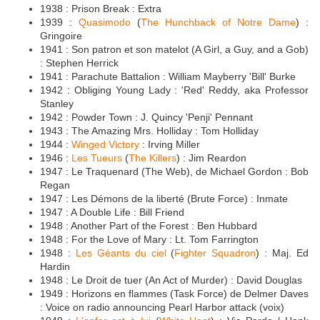
1938 : Prison Break : Extra
1939 :
Quasimodo
(
The Hunchback of Notre Dame
) :
Gringoire
1941 : Son patron et son matelot (A Girl, a Guy, and a Gob)
: Stephen Herrick
1941 : Parachute Battalion : William Mayberry 'Bill' Burke
1942 : Obliging Young Lady : 'Red' Reddy, aka Professor
Stanley
1942 : Powder Town : J. Quincy 'Penji' Pennant
1943 : The Amazing Mrs. Holliday : Tom Holliday
1944 :
Winged Victory
: Irving Miller
1946 :
Les Tueurs
(
The Killers
) : Jim Reardon
1947 : Le Traquenard (The Web), de Michael Gordon : Bob
Regan
1947 : Les Démons de la liberté (Brute Force) : Inmate
1947 : A Double Life : Bill Friend
1948 : Another Part of the Forest : Ben Hubbard
1948 : For the Love of Mary : Lt. Tom Farrington
1948 :
Les Géants du ciel
(
Fighter Squadron
) : Maj. Ed
Hardin
1948 : Le Droit de tuer (An Act of Murder) : David Douglas
1949 : Horizons en flammes (Task Force) de Delmer Daves
: Voice on radio announcing Pearl Harbor attack (voix)