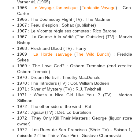
Varner #1 (1965)
1966 :
Le Voyage fantastique
(
Fantastic Voyage
) : Gen.
Carter
1966 : The Doomsday Flight (TV) : The Madman
1967 : Peau d'espion : Sphax (publisher)
1967 : Le Vicomte règle ses comptes : Rico Barone
1967 : La Course à la vérité (The Outsider) (TV) : Marvin
Bishop
1968 : Flesh and Blood (TV) : Harry
1969 :
La Horde sauvage
(
The Wild Bunch
) : Freddie
Sykes
1969 : The Love God? : Osborn Tremaine (end credits:
Osborn Tremain)
1970 : Dream No Evil : Timothy MacDonald
1970 : The Intruders (TV) : Col. William Bodeen
1971 : River of Mystery (TV) : R.J. Twitchell
1971 : What's a Nice Girl Like You...? (TV) : Morton
Stillman
1972 : The other side of the wind : Pat
1972 : Jigsaw (TV) : Det. Ed Burtelson
1972 : They Only Kill Their Masters : George (liquor store
owner)
1972 : Les Rues de San Francisco (Série TV) - Saison 1,
épisode 2 (The Thirty-Year Pin) : Gustave Charnovski