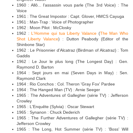
1960 : Allô... l'assassin vous parle (The 3rd Voice) : The
Voice
1961 : The Great Impostor : Capt. Glover, HMCS Cayuga
1961 : Man-Trap : Voice of Photographer
1962 : Moon Pilot : McClosky
1962 :
L'Homme qui tua Liberty Valance
(
The Man Who
Shot Liberty Valance
) : Dutton Peabody (Editor of the
Shinbone Star)
1962 : Le Prisonnier d'Alcatraz (Birdman of Alcatraz) : Tom
Gaddis
1962 : Le Jour le plus long (The Longest Day) : Gen.
Raymond D. Barton
1964 : Sept jours en mai (Seven Days in May) : Sen.
Raymond Clark
1964 : Rio Conchos : Col. Theron 'Gray Fox' Pardee
1964 : The Hanged Man (TV) : Arnie Seeger
1965 : The Adventures of Gallegher (série TV) : Jefferson
Crowley
1965 : L'Enquête (Sylvia) : Oscar Stewart
1965 : Synanon : Chuck Dederich
1965 : The Further Adventures of Gallegher (série TV) :
Jefferson Crowley
1965 : The Long, Hot Summer (série TV) : 'Boss' Will