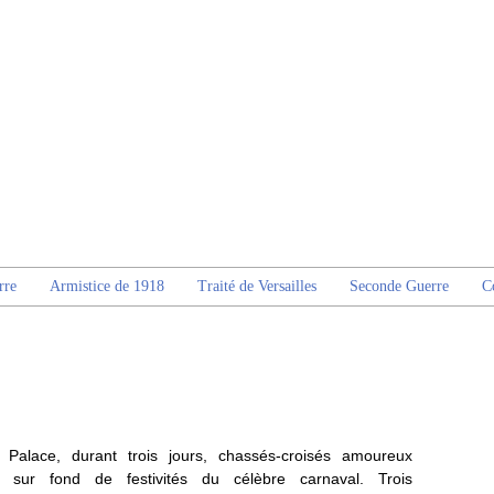
rre
Armistice de 1918
Traité de Versailles
Seconde Guerre
C
alace, durant trois jours, chassés-croisés amoureux
 sur fond de festivités du célèbre carnaval. Trois