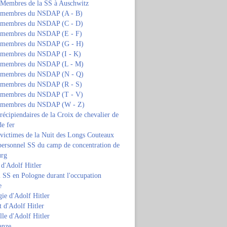
s Membres de la SS à Auschwitz
s membres du NSDAP (A - B)
s membres du NSDAP (C - D)
s membres du NSDAP (E - F)
s membres du NSDAP (G - H)
s membres du NSDAP (I - K)
s membres du NSDAP (L - M)
s membres du NSDAP (N - Q)
s membres du NSDAP (R - S)
s membres du NSDAP (T - V)
s membres du NSDAP (W - Z)
 récipiendaires de la Croix de chevalier de
de fer
 victimes de la Nuit des Longs Couteaux
personnel SS du camp de concentration de
urg
 d'Adolf Hitler
 SS en Pologne durant l'occupation
e
ie d'Adolf Hitler
 d'Adolf Hitler
lle d'Adolf Hitler
anze