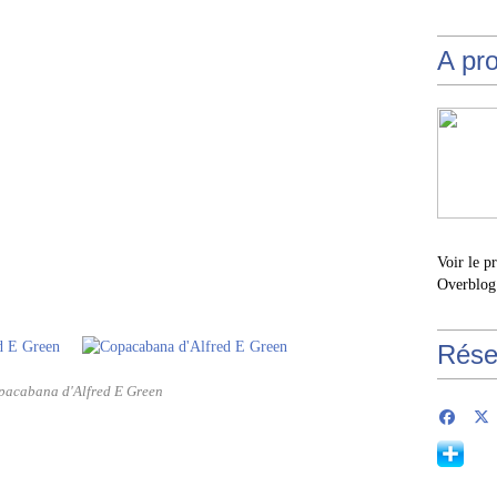
A pr
Voir le p
Overblog
Rése
acabana d'Alfred E Green