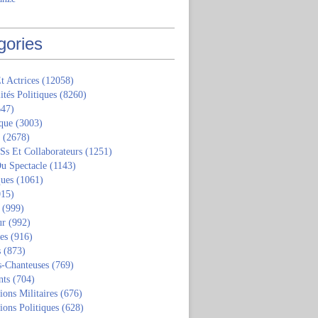
gories
t Actrices
(12058)
ités Politiques
(8260)
47)
que
(3003)
(2678)
 Ss Et Collaborateurs
(1251)
u Spectacle
(1143)
ques
(1061)
15)
(999)
ur
(992)
tes
(916)
s
(873)
s-Chanteuses
(769)
nts
(704)
ions Militaires
(676)
ions Politiques
(628)