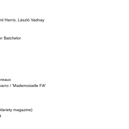
rd Harris, László Vadnay
r Batchelor
ereaux
ro / 'Mademoiselle Fifi'
 Variety magazine)
t