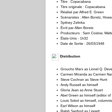
Titre : Copacabana
Titre originale : Copacabana
Réalisé par Alfred E. Green
Scénaristes : Allen Boretz, Howa
Sydney Zelinka
Écrit par Allen Boretz
Producteurs : Sam Coslow, Walte
États-Unis - 1h32
Date de Sortie : 26/03/1948
Distribution
Groucho Marx as Lionel Q. Dev
Carmen Miranda as Carmen Navar
Steve Cochran as Steve Hunt
Andy Russell as himself
Gloria Jean as Anne Stuart
Abel Green as himself (editor of
Louis Sobol as himself, columnis
Earl Wilson as himself
Ralph Sanford as Liggett