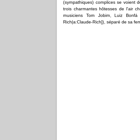
(sympathiques) complices se voient de
trois charmantes hôtesses de l'air che
musiciens Tom Jobim, Luiz Bonfá
Rich|a:Claude-Rich]), séparé de sa femm