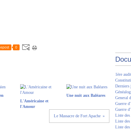
epost
0
Docu
1ère aud
Constitut
Derniers 
Généalogi
en
Une nuit aux Baléares
General d
L'Américaine et
Guerre d'
l'Amour
Guerre d
Liste des
Le Massacre de Fort Apache
Liste des
Liste des