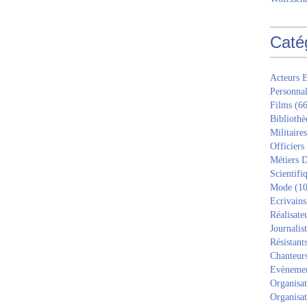
Caté
Acteurs E
Personnal
Films
(66
Bibliothè
Militaires
Officiers
Métiers D
Scientifi
Mode
(10
Ecrivains
Réalisate
Journalis
Résistant
Chanteur
Evèneme
Organisat
Organisat