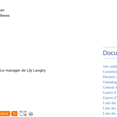
ean
athews
Docu
1ère aud
 Le manager de Lily Langtry
Constitut
Derniers 
Généalogi
General d
Guerre d'
Guerre d
Liste des
Liste des
Liste des
epost
0