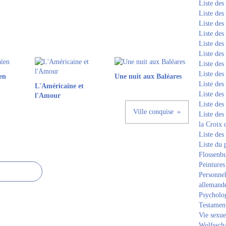
Liste de
Liste de
Liste de
Liste de
Liste de
Liste de
Liste de
Liste de
en
Une nuit aux Baléares
Liste de
L'Américaine et
Liste de
l'Amour
Liste de
Ville conquise
Liste des
la Croix 
Liste des
Liste du 
Flossenb
Peintures
Personnel
allemand
Psycholog
Testament
Vie sexue
Wolfssch