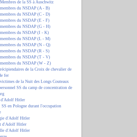
s Membres de la SS à Auschwitz
s membres du NSDAP (A - B)
s membres du NSDAP (C - D)
s membres du NSDAP (E - F)
s membres du NSDAP (G - H)
s membres du NSDAP (I - K)
s membres du NSDAP (L - M)
s membres du NSDAP (N - Q)
s membres du NSDAP (R - S)
s membres du NSDAP (T - V)
s membres du NSDAP (W - Z)
 récipiendaires de la Croix de chevalier de
de fer
 victimes de la Nuit des Longs Couteaux
personnel SS du camp de concentration de
urg
 d'Adolf Hitler
 SS en Pologne durant l'occupation
e
ie d'Adolf Hitler
 d'Adolf Hitler
lle d'Adolf Hitler
anze