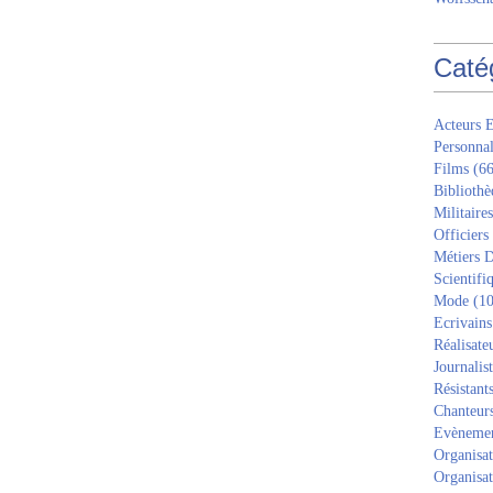
Caté
Acteurs E
Personnal
Films
(66
Bibliothè
Militaires
Officiers
Métiers D
Scientifi
Mode
(10
Ecrivains
Réalisate
Journalis
Résistant
Chanteur
Evèneme
Organisat
Organisat