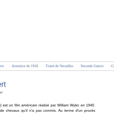
rre
Armistice de 1918
Traité de Versailles
Seconde Guerre
C
rt
er
 est un film américain réalisé par William Wyler en 1940.
 de chevaux qu'il n'a pas commis. Au terme d'un procès