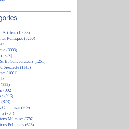
gories
t Actrices
(12058)
ités Politiques
(8260)
47)
que
(3003)
(2678)
 Ss Et Collaborateurs
(1251)
u Spectacle
(1143)
ques
(1061)
15)
(999)
ur
(992)
tes
(916)
s
(873)
s-Chanteuses
(769)
nts
(704)
ions Militaires
(676)
ions Politiques
(628)