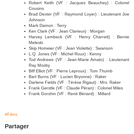
Robert Keith (VF : Jacques Beauchey) : Colonel
Cousins
Brad Dexter (VF : Raymond Loyer) : Lieutenant Joe
Johnson
Mark Damon : Terry
Ken Clark (VF : Jean Clarieux) : Morgan
Harvey Lembeck (VF : Henry Charrett) : Bernie
Meleski
Skip Homeier (VF : Jean Violette) : Swanson
L.Q. Jones (VF : Michel Roux) : Kenny
Tod Andrews (VF : Jean-Marie Amato) : Lieutenant
Ray Mosby
Biff Elliot (VF : Pierre Leproux) : Tom Thumb
Bart Burns (VF : Lucien Bryonne) : Raker
Darlene Fields (VF : Térèse Rigaut) : Mrs. Raker
Frank Gerstle (VF : Claude Péran) : Colonel Miles
Frank Gorshin (VF : René Bériard) : Millard
#Films
Partager