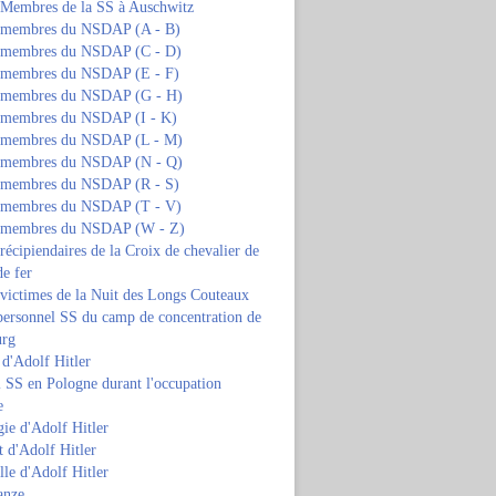
s Membres de la SS à Auschwitz
s membres du NSDAP (A - B)
s membres du NSDAP (C - D)
s membres du NSDAP (E - F)
s membres du NSDAP (G - H)
s membres du NSDAP (I - K)
s membres du NSDAP (L - M)
s membres du NSDAP (N - Q)
s membres du NSDAP (R - S)
s membres du NSDAP (T - V)
s membres du NSDAP (W - Z)
 récipiendaires de la Croix de chevalier de
de fer
 victimes de la Nuit des Longs Couteaux
personnel SS du camp de concentration de
urg
 d'Adolf Hitler
 SS en Pologne durant l'occupation
e
ie d'Adolf Hitler
 d'Adolf Hitler
lle d'Adolf Hitler
anze