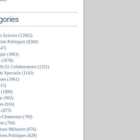
gories
t Actrices
(12062)
ités Politiques
(8260)
47)
que
(3003)
(2678)
 Ss Et Collaborateurs
(1251)
u Spectacle
(1143)
ques
(1061)
15)
(1000)
ur
(992)
tes
(916)
s
(873)
s-Chanteuses
(769)
nts
(704)
ions Militaires
(676)
ions Politiques
(628)