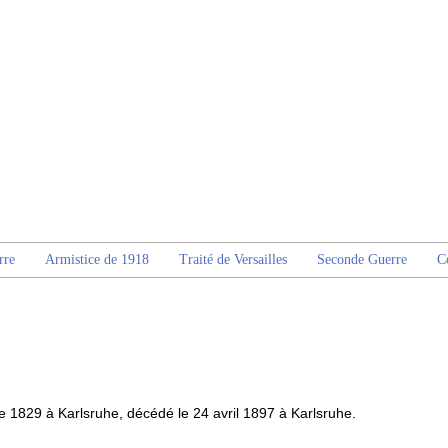
rre
Armistice de 1918
Traité de Versailles
Seconde Guerre
C
 1829 à Karlsruhe, décédé le 24 avril 1897 à Karlsruhe.