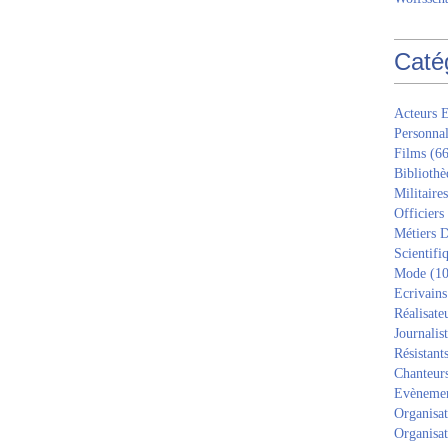
Caté
Acteurs E
Personnal
Films
(66
Bibliothè
Militaires
Officiers
Métiers D
Scientifi
Mode
(10
Ecrivains
Réalisate
Journalis
Résistant
Chanteur
Evèneme
Organisat
Organisat