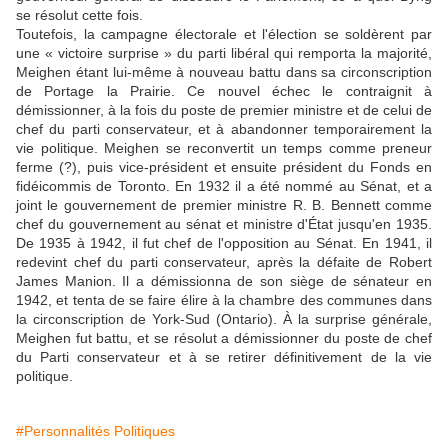
se résolut cette fois.
Toutefois, la campagne électorale et l'élection se soldèrent par
une « victoire surprise » du parti libéral qui remporta la majorité,
Meighen étant lui-même à nouveau battu dans sa circonscription
de Portage la Prairie. Ce nouvel échec le contraignit à
démissionner, à la fois du poste de premier ministre et de celui de
chef du parti conservateur, et à abandonner temporairement la
vie politique. Meighen se reconvertit un temps comme preneur
ferme (?), puis vice-président et ensuite président du Fonds en
fidéicommis de Toronto. En 1932 il a été nommé au Sénat, et a
joint le gouvernement de premier ministre R. B. Bennett comme
chef du gouvernement au sénat et ministre d'État jusqu'en 1935.
De 1935 à 1942, il fut chef de l'opposition au Sénat. En 1941, il
redevint chef du parti conservateur, après la défaite de Robert
James Manion. Il a démissionna de son siège de sénateur en
1942, et tenta de se faire élire à la chambre des communes dans
la circonscription de York-Sud (Ontario). À la surprise générale,
Meighen fut battu, et se résolut a démissionner du poste de chef
du Parti conservateur et à se retirer définitivement de la vie
politique.
#Personnalités Politiques