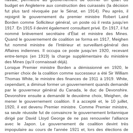
budget en Angleterre aux construction des cuirassés (la décision
fut plus tard révoquée par le Sénat, en 1914). Peu après, il
rejoignit le gouvernement du premier ministre Robert Laird
Borden comme Solliciteur général, un poste où il resta jusqu'en
1917. En 1915 il devint également consultant privé. En 1917, il fut
nommé brièvement secrétaire d'État et ministre des Mines.
Quand le gouvernement de coalition se forma en 1917, Meighen
fut nommé ministre de l'Intérieur et surveillant-général des
Affaires indiennes. Il occupa ce poste jusqu'en 1920, recevant
entre-temps (en 1919) la charge supplémentaire du ministère
des Mines (qu'il connaissait déjà).
Lorsque Premier ministre Borden a démissionné en 1920, le
premier choix de la coalition comme successeur a été Sir William
Thomas White, le ministre des finances de 1911 à 1919. White,
cependant, a diminué former un gouvernement quands demandé
par le gouverneur général du Canada, le duc de Devonshire.
Devonshire ensuite a demandé le deuxième choix, Meighen, de
mener le gouvernement coalition. Il a accepté et, le 10 juillet,
1920, il est devenu Premier ministre. Comme Premier ministre,
sa seule réussite fut de convaincre le gouvernement britannique
dirigé par David Lloyd George de ne pas renouveler l'alliance
avec le Japon. Le gouvernement de coalition devint très
impopulaire au cours de l'année 1921 et, lors des élections de