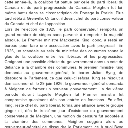
cette année-là, la coalition fut battue par celle du parti libéral du
Canada et du parti progressiste du Canada. Meighen fut lui-
même battu dans sa circonscription de Portage la Prairie. Plus
tard réélu à Grenville, Ontario, il devint chef du parti conservateur
du Canada et chef de l'opposition.
Lors de l'élection de 1925, le parti conservateur remporta un
grand nombre de sièges sans parvenir à remporter la majorité
absolue. Le Premier ministre Mackenzie King, donc, a resté en
bureau pour faire une association avec le parti progressif. En
1926, un scandale au sein du ministère des coutumes sonna le
glas de la coalition entre les libéraux et les progressistes.
Craignant une possible défaite du gouvernement dans un vote de
défiance à la chambre des communes, le premier ministre King
demanda au gouverneur-général, le baron Julian Byng, de
dissoudre le Parlement, ce que celui-ci refusa. King se résolut à
démissionner et, le 29 juin 1926, le gouverneur-général demanda
à Meighen de former un nouveau gouvernement. La deuxième
période durant laquelle Meighen fut Premier ministre fut
compromise quasiment dès son entrée en fonctions. En effet,
King, resté chef du parti libéral, forma une alliance avec le groupe
ginger et, dès le troisième jour d'existence du gouvernement
conservateur de Meighen, une motion de censure fut adoptée à
la chambre des communes. Meighen suggéra alors au
gouverneur-général de dissoudre le Parlement, ce à quoi Byng