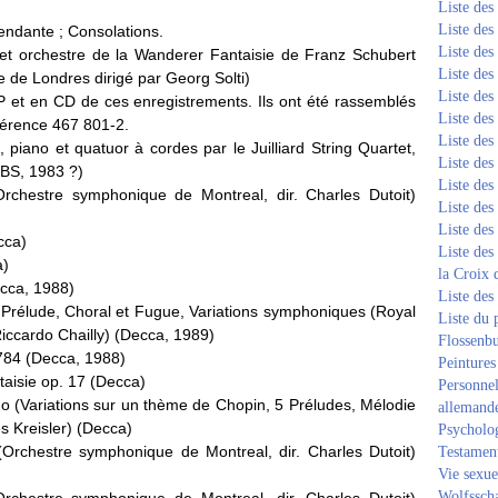
Liste de
Liste de
endante ; Consolations.
Liste de
 et orchestre de la Wanderer Fantaisie de Franz Schubert
Liste de
 de Londres dirigé par Georg Solti)
Liste de
 LP et en CD de ces enregistrements. Ils ont été rassemblés
Liste de
férence 467 801-2.
Liste de
 piano et quatuor à cordes par le Juilliard String Quartet,
Liste de
CBS, 1983 ?)
Liste de
rchestre symphonique de Montreal, dir. Charles Dutoit)
Liste de
Liste de
cca)
Liste des
a)
la Croix 
ecca, 1988)
Liste des
e, Prélude, Choral et Fugue, Variations symphoniques (Royal
Liste du 
iccardo Chailly) (Decca, 1989)
Flossenb
 784 (Decca, 1988)
Peintures
aisie op. 17 (Decca)
Personnel
o (Variations sur un thème de Chopin, 5 Préludes, Mélodie
allemand
ès Kreisler) (Decca)
Psycholog
Orchestre symphonique de Montreal, dir. Charles Dutoit)
Testament
Vie sexue
Wolfssch