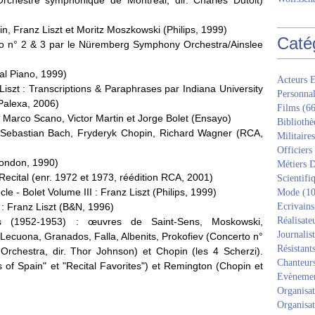
Orchestre symphonique de Montreal, dir. Charles Dutoit)
n, Franz Liszt et Moritz Moszkowski (Philips, 1999)
Caté
no n° 2 & 3 par le Nüremberg Symphony Orchestra/Ainslee
cal Piano, 1999)
Acteurs E
iszt : Transcriptions & Paraphrases par Indiana University
Personnal
Palexa, 2006)
Films
(66
r Marco Scano, Victor Martin et Jorge Bolet (Ensayo)
Bibliothè
n Sebastian Bach, Fryderyk Chopin, Richard Wagner (RCA,
Militaires
Officiers
London, 1990)
Métiers D
 Recital (enr. 1972 et 1973, réédition RCA, 2001)
Scientifi
e - Bolet Volume III : Franz Liszt (Philips, 1999)
Mode
(10
 : Franz Liszt (B&N, 1996)
Ecrivains
Réalisate
ts (1952-1953) : œuvres de Saint-Sens, Moskowski,
Journalis
Lecuona, Granados, Falla, Albenits, Prokofiev (Concerto n°
Résistant
Orchestra, dir. Thor Johnson) et Chopin (les 4 Scherzi).
Chanteur
s of Spain" et "Recital Favorites") et Remington (Chopin et
Evèneme
)
Organisat
Organisat