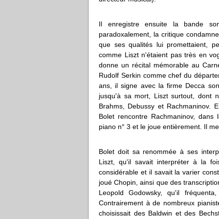
Il enregistre ensuite la bande s
paradoxalement, la critique condamne s
que ses qualités lui promettaient, 
comme Liszt n'étaient pas très en vog
donne un récital mémorable au Carnegi
Rudolf Serkin comme chef du départeme
ans, il signe avec la firme Decca son
jusqu'à sa mort, Liszt surtout, dont
Brahms, Debussy et Rachmaninov. En
Bolet rencontre Rachmaninov, dans l
piano n° 3 et le joue entièrement. Il m
Bolet doit sa renommée à ses inter
Liszt, qu'il savait interpréter à la f
considérable et il savait la varier c
joué Chopin, ainsi que des transcript
Leopold Godowsky, qu'il fréquenta, 
Contrairement à de nombreux pianiste
choisissait des Baldwin et des Bechst