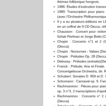
thèmes folklorique hongrois.
1986: Études d'exécution transc
1989: Transcription pour piano
(avec l'Orchestre Philharmonique
Il y a eu plusieurs éditions en
en un coffret de 9 CD Decca, ré
Chausson : Concert pour violon,
Itzhak Perlman et Jorge Bolet (
Chopin : Concerto n°1 et 2 (O
(Decca)
Chopin : Nocturnes - Valses (De
Chopin : Préludes Op. 28 (Decc
Debussy : Préludes (extraits)(D
Franck : Prélude, Aria et Final
Concertgebouw Orchestra, dir. R
Schubert: Sonates D. 959 et D.
Schumann : Carnaval op. 9, Fant
Rachmaninov : Pièces pour pian
op. 3 n°3, 2 transcriptions d'apr
Rachmaninov : Concerto n° 2 (
(Decca)