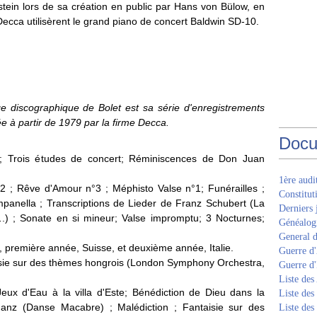
stein lors de sa création en public par Hans von Bülow, en
ecca utilisèrent le grand piano de concert Baldwin SD-10.
ge discographique de Bolet est sa série d'enregistrements
e à partir de 1979 par la firme Decca.
Docu
; Trois études de concert; Réminiscences de Don Juan
1ère aud
 ; Rêve d'Amour n°3 ; Méphisto Valse n°1; Funérailles ;
Constitut
mpanella ; Transcriptions de Lieder de Franz Schubert (La
Derniers 
….) ; Sonate en si mineur; Valse impromptu; 3 Nocturnes;
Généalogi
General d
 première année, Suisse, et deuxième année, Italie.
Guerre d'
aisie sur des thèmes hongrois (London Symphony Orchestra,
Guerre d
Liste des
eux d'Eau à la villa d'Este; Bénédiction de Dieu dans la
Liste des
ndanz (Danse Macabre) ; Malédiction ; Fantaisie sur des
Liste des