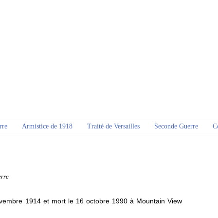
rre
Armistice de 1918
Traité de Versailles
Seconde Guerre
C
rre
ovembre 1914 et mort le 16 octobre 1990 à Mountain View