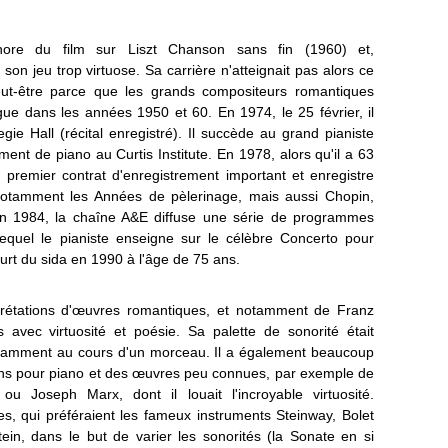
onore du film sur Liszt Chanson sans fin (1960) et,
on jeu trop virtuose. Sa carrière n'atteignait pas alors ce
peut-être parce que les grands compositeurs romantiques
ue dans les années 1950 et 60. En 1974, le 25 février, il
e Hall (récital enregistré). Il succède au grand pianiste
nt de piano au Curtis Institute. En 1978, alors qu'il a 63
 premier contrat d'enregistrement important et enregistre
 notamment les Années de pèlerinage, mais aussi Chopin,
 1984, la chaîne A&E diffuse une série de programmes
equel le pianiste enseigne sur le célèbre Concerto pour
eurt du sida en 1990 à l'âge de 75 ans.
prétations d'œuvres romantiques, et notamment de Franz
ois avec virtuosité et poésie. Sa palette de sonorité était
onstamment au cours d'un morceau. Il a également beaucoup
ions pour piano et des œuvres peu connues, par exemple de
ou Joseph Marx, dont il louait l'incroyable virtuosité.
s, qui préféraient les fameux instruments Steinway, Bolet
ein, dans le but de varier les sonorités (la Sonate en si