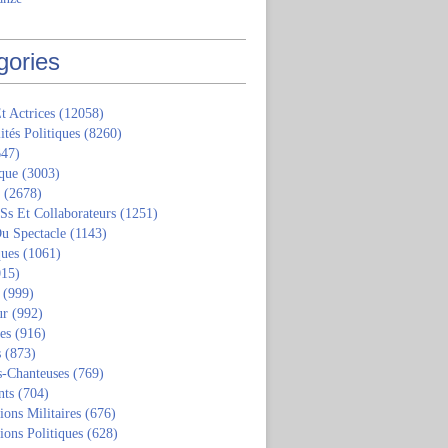
gories
t Actrices
(12058)
ités Politiques
(8260)
47)
que
(3003)
(2678)
 Ss Et Collaborateurs
(1251)
u Spectacle
(1143)
ques
(1061)
15)
(999)
ur
(992)
tes
(916)
s
(873)
s-Chanteuses
(769)
nts
(704)
ions Militaires
(676)
ions Politiques
(628)