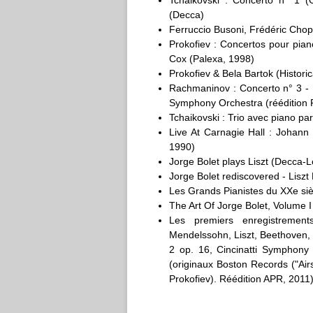
Tchaikovski : Concerto n° 1 (
(Decca)
Ferruccio Busoni, Frédéric Chopi
Prokofiev : Concertos pour pia
Cox (Palexa, 1998)
Prokofiev & Bela Bartok (Histori
Rachmaninov : Concerto n° 3 - L
Symphony Orchestra (réédition 
Tchaikovski : Trio avec piano pa
Live At Carnagie Hall : Johan
1990)
Jorge Bolet plays Liszt (Decca-
Jorge Bolet rediscovered - Liszt
Les Grands Pianistes du XXe siècl
The Art Of Jorge Bolet, Volume I
Les premiers enregistremen
Mendelssohn, Liszt, Beethoven, 
2 op. 16, Cincinatti Symphony 
(originaux Boston Records ("Air
Prokofiev). Réédition APR, 2011