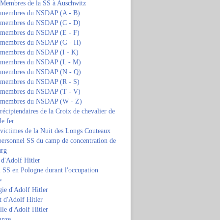
s Membres de la SS à Auschwitz
s membres du NSDAP (A - B)
s membres du NSDAP (C - D)
s membres du NSDAP (E - F)
s membres du NSDAP (G - H)
s membres du NSDAP (I - K)
s membres du NSDAP (L - M)
s membres du NSDAP (N - Q)
s membres du NSDAP (R - S)
s membres du NSDAP (T - V)
s membres du NSDAP (W - Z)
 récipiendaires de la Croix de chevalier de
de fer
 victimes de la Nuit des Longs Couteaux
personnel SS du camp de concentration de
urg
 d'Adolf Hitler
 SS en Pologne durant l'occupation
e
ie d'Adolf Hitler
 d'Adolf Hitler
lle d'Adolf Hitler
anze