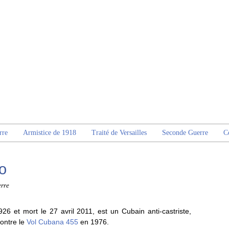
rre
Armistice de 1918
Traité de Versailles
Seconde Guerre
C
o
rre
26 et mort le 27 avril 2011, est un Cubain anti-castriste,
contre le
Vol Cubana 455
en 1976.