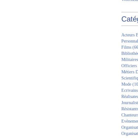
Caté
Acteurs E
Personnal
Films
(66
Bibliothè
Militaires
Officiers
Métiers D
Scientifi
Mode
(10
Ecrivains
Réalisate
Journalis
Résistant
Chanteur
Evèneme
Organisat
Organisat