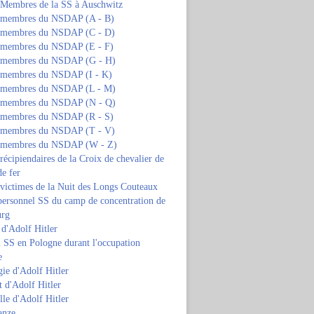
s Membres de la SS à Auschwitz
s membres du NSDAP (A - B)
s membres du NSDAP (C - D)
s membres du NSDAP (E - F)
s membres du NSDAP (G - H)
s membres du NSDAP (I - K)
s membres du NSDAP (L - M)
s membres du NSDAP (N - Q)
s membres du NSDAP (R - S)
s membres du NSDAP (T - V)
s membres du NSDAP (W - Z)
 récipiendaires de la Croix de chevalier de
de fer
 victimes de la Nuit des Longs Couteaux
personnel SS du camp de concentration de
urg
 d'Adolf Hitler
 SS en Pologne durant l'occupation
e
ie d'Adolf Hitler
 d'Adolf Hitler
lle d'Adolf Hitler
anze