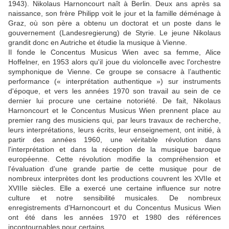
1943). Nikolaus Harnoncourt naît à Berlin. Deux ans après sa
naissance, son frère Philipp voit le jour et la famille déménage à
Graz, où son père a obtenu un doctorat et un poste dans le
gouvernement (Landesregierung) de Styrie. Le jeune Nikolaus
grandit donc en Autriche et étudie la musique à Vienne.
Il fonde le Concentus Musicus Wien avec sa femme, Alice
Hoffelner, en 1953 alors qu'il joue du violoncelle avec l'orchestre
symphonique de Vienne. Ce groupe se consacre à l’authentic
performance (« interprétation authentique ») sur instruments
d'époque, et vers les années 1970 son travail au sein de ce
dernier lui procure une certaine notoriété. De fait, Nikolaus
Harnoncourt et le Concentus Musicus Wien prennent place au
premier rang des musiciens qui, par leurs travaux de recherche,
leurs interprétations, leurs écrits, leur enseignement, ont initié, à
partir des années 1960, une véritable révolution dans
l'interprétation et dans la réception de la musique baroque
européenne. Cette révolution modifie la compréhension et
l'évaluation d'une grande partie de cette musique pour de
nombreux interprètes dont les productions couvrent les XVIIe et
XVIIIe siècles. Elle a exercé une certaine influence sur notre
culture et notre sensibilité musicales. De nombreux
enregistrements d'Harnoncourt et du Concentus Musicus Wien
ont été dans les années 1970 et 1980 des références
incontournables pour certains.