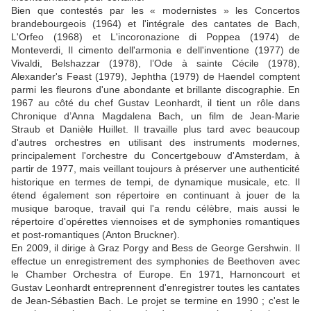
Bien que contestés par les « modernistes » les Concertos
brandebourgeois (1964) et l'intégrale des cantates de Bach,
L'Orfeo (1968) et L'incoronazione di Poppea (1974) de
Monteverdi, Il cimento dell'armonia e dell'inventione (1977) de
Vivaldi, Belshazzar (1978), l’Ode à sainte Cécile (1978),
Alexander's Feast (1979), Jephtha (1979) de Haendel comptent
parmi les fleurons d'une abondante et brillante discographie. En
1967 au côté du chef Gustav Leonhardt, il tient un rôle dans
Chronique d’Anna Magdalena Bach, un film de Jean-Marie
Straub et Danièle Huillet. Il travaille plus tard avec beaucoup
d'autres orchestres en utilisant des instruments modernes,
principalement l'orchestre du Concertgebouw d'Amsterdam, à
partir de 1977, mais veillant toujours à préserver une authenticité
historique en termes de tempi, de dynamique musicale, etc. Il
étend également son répertoire en continuant à jouer de la
musique baroque, travail qui l'a rendu célèbre, mais aussi le
répertoire d'opérettes viennoises et de symphonies romantiques
et post-romantiques (Anton Bruckner).
En 2009, il dirige à Graz Porgy and Bess de George Gershwin. Il
effectue un enregistrement des symphonies de Beethoven avec
le Chamber Orchestra of Europe. En 1971, Harnoncourt et
Gustav Leonhardt entreprennent d'enregistrer toutes les cantates
de Jean-Sébastien Bach. Le projet se termine en 1990 ; c'est le