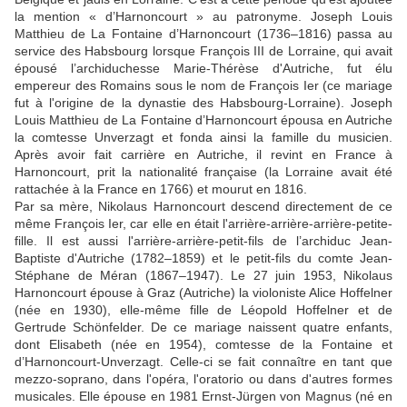
la mention « d’Harnoncourt » au patronyme. Joseph Louis
Matthieu de La Fontaine d’Harnoncourt (1736–1816) passa au
service des Habsbourg lorsque François III de Lorraine, qui avait
épousé l’archiduchesse Marie-Thérèse d'Autriche, fut élu
empereur des Romains sous le nom de François Ier (ce mariage
fut à l'origine de la dynastie des Habsbourg-Lorraine). Joseph
Louis Matthieu de La Fontaine d’Harnoncourt épousa en Autriche
la comtesse Unverzagt et fonda ainsi la famille du musicien.
Après avoir fait carrière en Autriche, il revint en France à
Harnoncourt, prit la nationalité française (la Lorraine avait été
rattachée à la France en 1766) et mourut en 1816.
Par sa mère, Nikolaus Harnoncourt descend directement de ce
même François Ier, car elle en était l'arrière-arrière-arrière-petite-
fille. Il est aussi l'arrière-arrière-petit-fils de l’archiduc Jean-
Baptiste d'Autriche (1782–1859) et le petit-fils du comte Jean-
Stéphane de Méran (1867–1947). Le 27 juin 1953, Nikolaus
Harnoncourt épouse à Graz (Autriche) la violoniste Alice Hoffelner
(née en 1930), elle-même fille de Léopold Hoffelner et de
Gertrude Schönfelder. De ce mariage naissent quatre enfants,
dont Elisabeth (née en 1954), comtesse de la Fontaine et
d’Harnoncourt-Unverzagt. Celle-ci se fait connaître en tant que
mezzo-soprano, dans l'opéra, l'oratorio ou dans d'autres formes
musicales. Elle épouse en 1981 Ernst-Jürgen von Magnus (né en