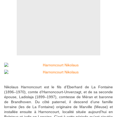
Nikolaus Harnoncourt est le fils d’Eberhard de La Fontaine
(1896–1970), comte d’Harnoncourt-Unverzagt, et de sa seconde
épouse, Ladislaja (1899–1997), comtesse de Méran et baronne
de Brandhoven. Du côté paternel, il descend d’une famille
lorraine (les de La Fontaine) originaire de Marville (Meuse) et
installée ensuite à Harnoncourt, localité située aujourd’hui en
Belgique et jadis en Lorraine. C’est à cette période qu’est ajoutée