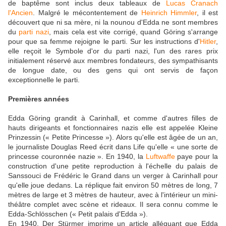
de baptême sont inclus deux tableaux de
Lucas Cranach
l'Ancien
. Malgré le mécontentement de
Heinrich Himmler
, il est
découvert que ni sa mère, ni la nounou d'Edda ne sont membres
du
parti nazi
, mais cela est vite corrigé, quand Göring s'arrange
pour que sa femme rejoigne le parti. Sur les instructions d'
Hitler
,
elle reçoit le Symbole d'or du parti nazi, l'un des rares prix
initialement réservé aux membres fondateurs, des sympathisants
de longue date, ou des gens qui ont servis de façon
exceptionnelle le parti.
Premières années
Edda Göring grandit à Carinhall, et comme d'autres filles de
hauts dirigeants et fonctionnaires nazis elle est appelée Kleine
Prinzessin (« Petite Princesse »). Alors qu'elle est âgée de un an,
le journaliste Douglas Reed écrit dans Life qu'elle « une sorte de
princesse couronnée nazie ». En 1940, la
Luftwaffe
paye pour la
construction d'une petite reproduction à l'échelle du palais de
Sanssouci de Frédéric le Grand dans un verger à Carinhall pour
qu'elle joue dedans. La réplique fait environ 50 mètres de long, 7
mètres de large et 3 mètres de hauteur, avec à l'intérieur un mini-
théâtre complet avec scène et rideaux. Il sera connu comme le
Edda-Schlösschen (« Petit palais d'Edda »).
En 1940, Der Stürmer imprime un article alléguant que Edda