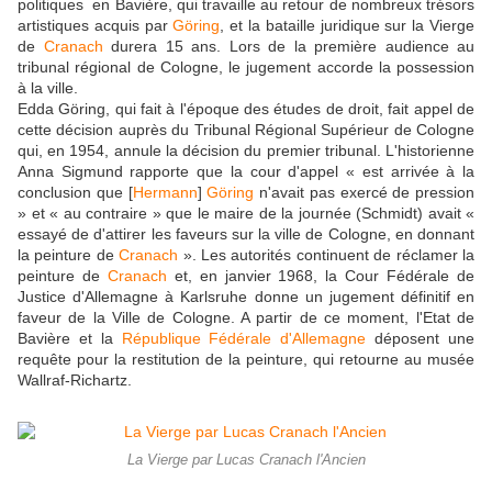
politiques en Bavière, qui travaille au retour de nombreux trésors
artistiques acquis par
Göring
, et la bataille juridique sur la Vierge
de
Cranach
durera 15 ans. Lors de la première audience au
tribunal régional de Cologne, le jugement accorde la possession
à la ville.
Edda Göring, qui fait à l'époque des études de droit, fait appel de
cette décision auprès du Tribunal Régional Supérieur de Cologne
qui, en 1954, annule la décision du premier tribunal. L'historienne
Anna Sigmund rapporte que la cour d'appel « est arrivée à la
conclusion que [
Hermann
]
Göring
n'avait pas exercé de pression
» et « au contraire » que le maire de la journée (Schmidt) avait «
essayé de d'attirer les faveurs sur la ville de Cologne, en donnant
la peinture de
Cranach
». Les autorités continuent de réclamer la
peinture de
Cranach
et, en janvier 1968, la Cour Fédérale de
Justice d'Allemagne à Karlsruhe donne un jugement définitif en
faveur de la Ville de Cologne. A partir de ce moment, l'Etat de
Bavière et la
République Fédérale d'Allemagne
déposent une
requête pour la restitution de la peinture, qui retourne au musée
Wallraf-Richartz.
La Vierge par Lucas Cranach l'Ancien