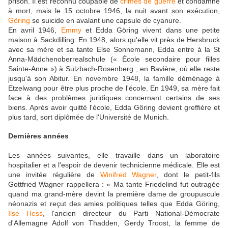
prison. Il est reconnu coupable de
crimes de guerre
et condamné
à mort, mais le 15 octobre 1946, la nuit avant son exécution,
Göring
se suicide en avalant une capsule de cyanure.
En avril 1946,
Emmy
et Edda Göring vivent dans une petite
maison à Sackdilling. En 1948, alors qu'elle vit près de Hersbruck
avec sa mère et sa tante Else Sonnemann, Edda entre à la St
Anna-Mädchenoberrealschule (« École secondaire pour filles
Sainte-Anne ») à Sulzbach-Rosenberg , en Bavière, où elle reste
jusqu'à son Abitur. En novembre 1948, la famille déménage à
Etzelwang pour être plus proche de l'école. En 1949, sa mère fait
face à des problèmes juridiques concernant certains de ses
biens. Après avoir quitté l'école, Edda Göring devient greffière et
plus tard, sort diplômée de l'Université de Munich.
Dernières années
Les années suivantes, elle travaille dans un laboratoire
hospitalier et a l'espoir de devenir technicienne médicale. Elle est
une invitée régulière de
Winifred Wagner
, dont le petit-fils
Gottfried Wagner rappellera : « Ma tante Friedelind fut outragée
quand ma grand-mère devint la première dame de groupuscule
néonazis et reçut des amies politiques telles que Edda Göring,
Ilse Hess
, l'ancien directeur du Parti National-Démocrate
d'Allemagne Adolf von Thadden, Gerdy Troost, la femme de