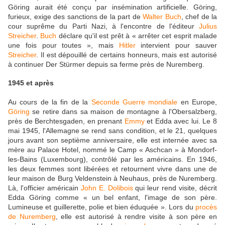
Göring aurait été conçu par insémination artificielle. Göring,
furieux, exige des sanctions de la part de
Walter Buch
, chef de la
cour suprême du Parti Nazi, à l'encontre de l'éditeur
Julius
Streicher
.
Buch
déclare qu'il est prêt à « arrêter cet esprit malade
une fois pour toutes », mais
Hitler
intervient pour sauver
Streicher
. Il est dépouillé de certains honneurs, mais est autorisé
à continuer Der Stürmer depuis sa ferme près de Nuremberg.
1945 et après
Au cours de la fin de la
Seconde Guerre mondiale
en Europe,
Göring
se retire dans sa maison de montagne à l'Obersalzberg,
près de Berchtesgaden, en prenant
Emmy
et Edda avec lui. Le 8
mai 1945, l'Allemagne se rend sans condition, et le 21, quelques
jours avant son septième anniversaire, elle est internée avec sa
mère au Palace Hotel, nommé le Camp « Aschcan » à Mondorf-
les-Bains (Luxembourg), contrôlé par les américains. En 1946,
les deux femmes sont libérées et retournent vivre dans une de
leur maison de Burg Veldenstein à Neuhaus, près de Nuremberg.
Là, l'officier américain
John E. Dolibois
qui leur rend visite, décrit
Edda Göring comme « un bel enfant, l'image de son père.
Lumineuse et guillerette, polie et bien éduquée ». Lors du
procès
de Nuremberg
, elle est autorisé à rendre visite à son père en