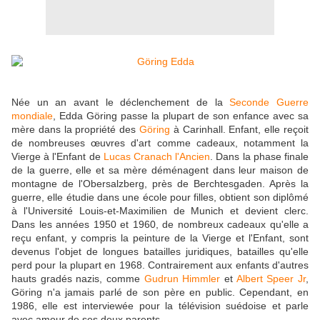
Née un an avant le déclenchement de la
Seconde Guerre
mondiale
, Edda Göring passe la plupart de son enfance avec sa
mère dans la propriété des
Göring
à Carinhall. Enfant, elle reçoit
de nombreuses œuvres d'art comme cadeaux, notamment la
Vierge à l'Enfant de
Lucas Cranach l'Ancien
. Dans la phase finale
de la guerre, elle et sa mère déménagent dans leur maison de
montagne de l'Obersalzberg, près de Berchtesgaden. Après la
guerre, elle étudie dans une école pour filles, obtient son diplômé
à l'Université Louis-et-Maximilien de Munich et devient clerc.
Dans les années 1950 et 1960, de nombreux cadeaux qu'elle a
reçu enfant, y compris la peinture de la Vierge et l'Enfant, sont
devenus l'objet de longues batailles juridiques, batailles qu'elle
perd pour la plupart en 1968. Contrairement aux enfants d'autres
hauts gradés nazis, comme
Gudrun Himmler
et
Albert Speer Jr
,
Göring n'a jamais parlé de son père en public. Cependant, en
1986, elle est interviewée pour la télévision suédoise et parle
avec amour de ses deux parents.