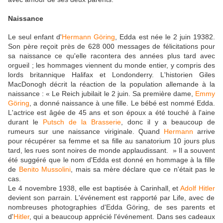
Naissance
Le seul enfant d'
Hermann Göring
, Edda est née le 2 juin 19382.
Son père reçoit près de 628 000 messages de félicitations pour
sa naissance ce qu'elle racontera des années plus tard avec
orgueil ; les hommages viennent du monde entier, y compris des
lords britannique Halifax et Londonderry. L'historien Giles
MacDonogh décrit la réaction de la population allemande à la
naissance : « Le Reich jubilait le 2 juin. Sa première dame,
Emmy
Göring
, a donné naissance à une fille. Le bébé est nommé Edda.
L'actrice est âgée de 45 ans et son époux a été touché à l'aine
durant le
Putsch de la Brasserie
, donc il y a beaucoup de
rumeurs sur une naissance viriginale. Quand
Hermann
arrive
pour récupérer sa femme et sa fille au sanatorium 10 jours plus
tard, les rues sont noires de monde applaudissant. » Il a souvent
été suggéré que le nom d'Edda est donné en hommage à la fille
de
Benito Mussolini
, mais sa mère déclare que ce n'était pas le
cas.
Le 4 novembre 1938, elle est baptisée à Carinhall, et
Adolf Hitler
devient son parrain. L'événement est rapporté par Life, avec de
nombreuses photographies d'Edda Göring, de ses parents et
d'
Hitler
, qui a beaucoup apprécié l'événement. Dans ses cadeaux