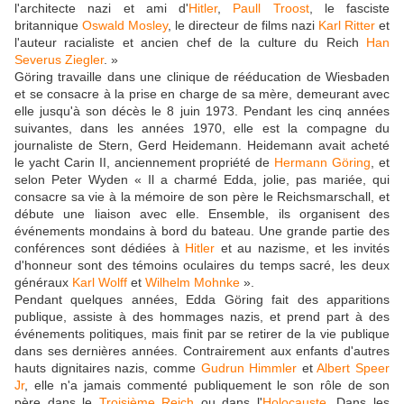
l'architecte nazi et ami d'
Hitler
,
Paull Troost
, le fasciste
britannique
Oswald Mosley
, le directeur de films nazi
Karl Ritter
et
l'auteur racialiste et ancien chef de la culture du Reich
Han
Severus Ziegler
. »
Göring travaille dans une clinique de rééducation de Wiesbaden
et se consacre à la prise en charge de sa mère, demeurant avec
elle jusqu'à son décès le 8 juin 1973. Pendant les cinq années
suivantes, dans les années 1970, elle est la compagne du
journaliste de Stern, Gerd Heidemann. Heidemann avait acheté
le yacht Carin II, anciennement propriété de
Hermann Göring
, et
selon Peter Wyden « Il a charmé Edda, jolie, pas mariée, qui
consacre sa vie à la mémoire de son père le Reichsmarschall, et
débute une liaison avec elle. Ensemble, ils organisent des
événements mondains à bord du bateau. Une grande partie des
conférences sont dédiées à
Hitler
et au nazisme, et les invités
d'honneur sont des témoins oculaires du temps sacré, les deux
généraux
Karl Wolff
et
Wilhelm Mohnke
».
Pendant quelques années, Edda Göring fait des apparitions
publique, assiste à des hommages nazis, et prend part à des
événements politiques, mais finit par se retirer de la vie publique
dans ses dernières années. Contrairement aux enfants d'autres
hauts dignitaires nazis, comme
Gudrun Himmler
et
Albert Speer
Jr
, elle n'a jamais commenté publiquement le son rôle de son
père dans le
Troisième Reich
ou dans l'
Holocauste
. Dans les