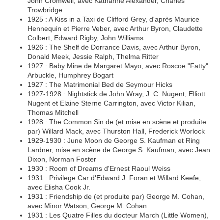
John Cromwell, avec Katharine Alexander, Charles
Trowbridge
1925 : A Kiss in a Taxi de Clifford Grey, d'après Maurice
Hennequin et Pierre Veber, avec Arthur Byron, Claudette
Colbert, Edward Rigby, John Williams
1926 : The Shelf de Dorrance Davis, avec Arthur Byron,
Donald Meek, Jessie Ralph, Thelma Ritter
1927 : Baby Mine de Margaret Mayo, avec Roscoe "Fatty"
Arbuckle, Humphrey Bogart
1927 : The Matrimonial Bed de Seymour Hicks
1927-1928 : Nightstick de John Wray, J. C. Nugent, Elliott
Nugent et Elaine Sterne Carrington, avec Victor Kilian,
Thomas Mitchell
1928 : The Common Sin de (et mise en scène et produite
par) Willard Mack, avec Thurston Hall, Frederick Worlock
1929-1930 : June Moon de George S. Kaufman et Ring
Lardner, mise en scène de George S. Kaufman, avec Jean
Dixon, Norman Foster
1930 : Room of Dreams d'Ernest Raoul Weiss
1931 : Privilege Car d'Edward J. Foran et Willard Keefe,
avec Elisha Cook Jr.
1931 : Friendship de (et produite par) George M. Cohan,
avec Minor Watson, George M. Cohan
1931 : Les Quatre Filles du docteur March (Little Women),