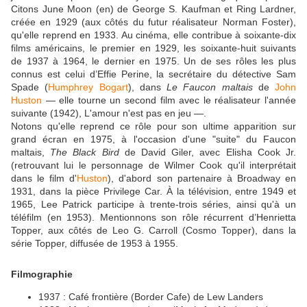
Citons June Moon (en) de George S. Kaufman et Ring Lardner,
créée en 1929 (aux côtés du futur réalisateur Norman Foster),
qu'elle reprend en 1933. Au cinéma, elle contribue à soixante-dix
films américains, le premier en 1929, les soixante-huit suivants
de 1937 à 1964, le dernier en 1975. Un de ses rôles les plus
connus est celui d’Effie Perine, la secrétaire du détective Sam
Spade (
Humphrey Bogart
), dans
Le Faucon maltais
de
John
Huston
— elle tourne un second film avec le réalisateur l'année
suivante (1942), L'amour n'est pas en jeu —.
Notons qu'elle reprend ce rôle pour son ultime apparition sur
grand écran en 1975, à l'occasion d'une "suite" du Faucon
maltais,
The Black Bird
de David Giler, avec Elisha Cook Jr.
(retrouvant lui le personnage de Wilmer Cook qu'il interprétait
dans le film d'
Huston
), d'abord son partenaire à Broadway en
1931, dans la pièce Privilege Car. À la télévision, entre 1949 et
1965, Lee Patrick participe à trente-trois séries, ainsi qu'à un
téléfilm (en 1953). Mentionnons son rôle récurrent d’Henrietta
Topper, aux côtés de Leo G. Carroll (Cosmo Topper), dans la
série Topper, diffusée de 1953 à 1955.
Filmographie
1937 : Café frontière (Border Cafe) de Lew Landers