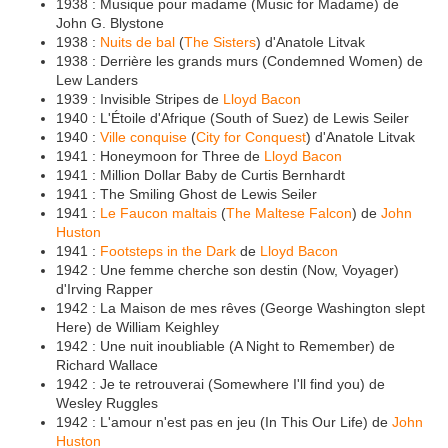
1938 : Musique pour madame (Music for Madame) de
John G. Blystone
1938 :
Nuits de bal
(
The Sisters
) d'Anatole Litvak
1938 : Derrière les grands murs (Condemned Women) de
Lew Landers
1939 : Invisible Stripes de
Lloyd Bacon
1940 : L'Étoile d'Afrique (South of Suez) de Lewis Seiler
1940 :
Ville conquise
(
City for Conquest
) d'Anatole Litvak
1941 : Honeymoon for Three de
Lloyd Bacon
1941 : Million Dollar Baby de Curtis Bernhardt
1941 : The Smiling Ghost de Lewis Seiler
1941 :
Le Faucon maltais
(
The Maltese Falcon
) de
John
Huston
1941 :
Footsteps in the Dark
de
Lloyd Bacon
1942 : Une femme cherche son destin (Now, Voyager)
d'Irving Rapper
1942 : La Maison de mes rêves (George Washington slept
Here) de William Keighley
1942 : Une nuit inoubliable (A Night to Remember) de
Richard Wallace
1942 : Je te retrouverai (Somewhere I'll find you) de
Wesley Ruggles
1942 : L'amour n'est pas en jeu (In This Our Life) de
John
Huston