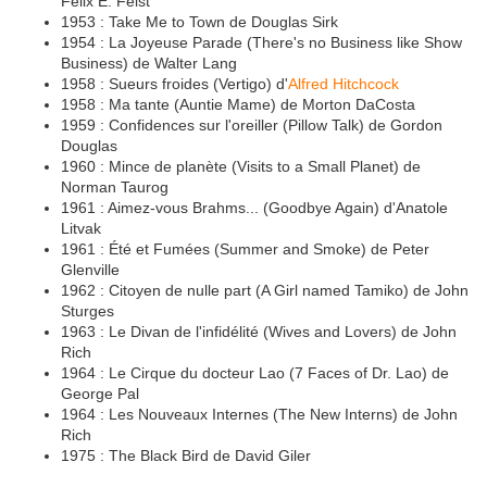
Felix E. Feist
1953 : Take Me to Town de Douglas Sirk
1954 : La Joyeuse Parade (There's no Business like Show
Business) de Walter Lang
1958 : Sueurs froides (Vertigo) d'
Alfred Hitchcock
1958 : Ma tante (Auntie Mame) de Morton DaCosta
1959 : Confidences sur l'oreiller (Pillow Talk) de Gordon
Douglas
1960 : Mince de planète (Visits to a Small Planet) de
Norman Taurog
1961 : Aimez-vous Brahms... (Goodbye Again) d'Anatole
Litvak
1961 : Été et Fumées (Summer and Smoke) de Peter
Glenville
1962 : Citoyen de nulle part (A Girl named Tamiko) de John
Sturges
1963 : Le Divan de l'infidélité (Wives and Lovers) de John
Rich
1964 : Le Cirque du docteur Lao (7 Faces of Dr. Lao) de
George Pal
1964 : Les Nouveaux Internes (The New Interns) de John
Rich
1975 : The Black Bird de David Giler