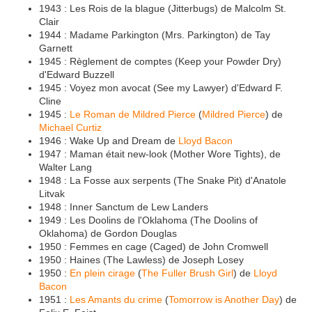
1943 : Les Rois de la blague (Jitterbugs) de Malcolm St.
Clair
1944 : Madame Parkington (Mrs. Parkington) de Tay
Garnett
1945 : Règlement de comptes (Keep your Powder Dry)
d'Edward Buzzell
1945 : Voyez mon avocat (See my Lawyer) d'Edward F.
Cline
1945 :
Le Roman de Mildred Pierce
(
Mildred Pierce
) de
Michael Curtiz
1946 : Wake Up and Dream de
Lloyd Bacon
1947 : Maman était new-look (Mother Wore Tights), de
Walter Lang
1948 : La Fosse aux serpents (The Snake Pit) d'Anatole
Litvak
1948 : Inner Sanctum de Lew Landers
1949 : Les Doolins de l'Oklahoma (The Doolins of
Oklahoma) de Gordon Douglas
1950 : Femmes en cage (Caged) de John Cromwell
1950 : Haines (The Lawless) de Joseph Losey
1950 :
En plein cirage
(
The Fuller Brush Girl
) de
Lloyd
Bacon
1951 :
Les Amants du crime
(
Tomorrow is Another Day
) de