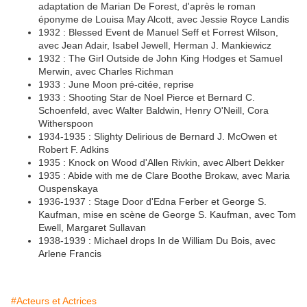
adaptation de Marian De Forest, d'après le roman
éponyme de Louisa May Alcott, avec Jessie Royce Landis
1932 : Blessed Event de Manuel Seff et Forrest Wilson,
avec Jean Adair, Isabel Jewell, Herman J. Mankiewicz
1932 : The Girl Outside de John King Hodges et Samuel
Merwin, avec Charles Richman
1933 : June Moon pré-citée, reprise
1933 : Shooting Star de Noel Pierce et Bernard C.
Schoenfeld, avec Walter Baldwin, Henry O'Neill, Cora
Witherspoon
1934-1935 : Slighty Delirious de Bernard J. McOwen et
Robert F. Adkins
1935 : Knock on Wood d'Allen Rivkin, avec Albert Dekker
1935 : Abide with me de Clare Boothe Brokaw, avec Maria
Ouspenskaya
1936-1937 : Stage Door d'Edna Ferber et George S.
Kaufman, mise en scène de George S. Kaufman, avec Tom
Ewell, Margaret Sullavan
1938-1939 : Michael drops In de William Du Bois, avec
Arlene Francis
#Acteurs et Actrices