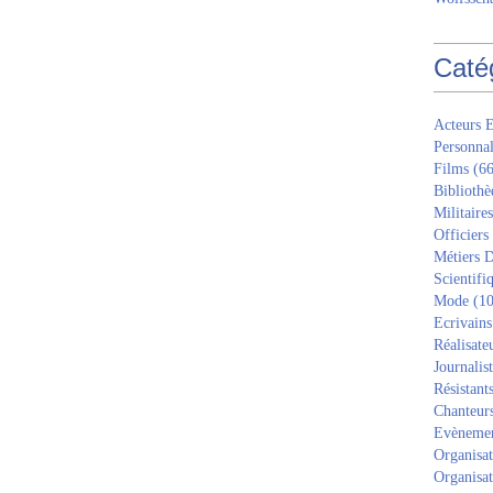
Caté
Acteurs E
Personnal
Films
(66
Bibliothè
Militaires
Officiers
Métiers D
Scientifi
Mode
(10
Ecrivains
Réalisate
Journalis
Résistant
Chanteur
Evèneme
Organisat
Organisat