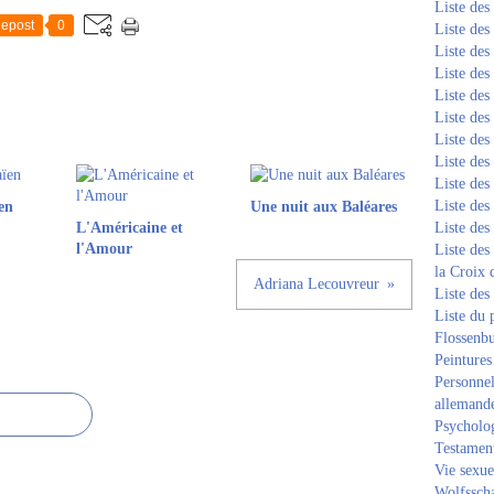
Liste de
epost
0
Liste de
Liste de
Liste de
Liste de
Liste de
Liste de
Liste de
Liste de
Liste de
en
Une nuit aux Baléares
L'Américaine et
Liste de
l'Amour
Liste des
la Croix 
Adriana Lecouvreur
Liste des
Liste du 
Flossenb
Peintures
Personnel
allemand
Psycholog
Testament
Vie sexue
Wolfssch