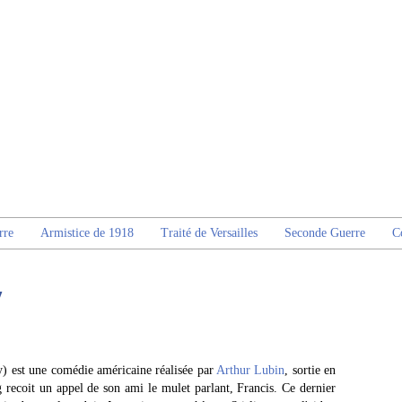
rre
Armistice de 1918
Traité de Versailles
Seconde Guerre
C
y
y) est une comédie américaine réalisée par
Arthur Lubin
, sortie en
g recoit un appel de son ami le mulet parlant, Francis. Ce dernier