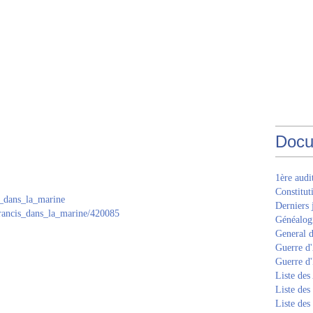
Docu
1ère aud
Constitut
is_dans_la_marine
Derniers 
francis_dans_la_marine/420085
Généalogi
General d
Guerre d'
Guerre d
Liste des
Liste des
Liste des