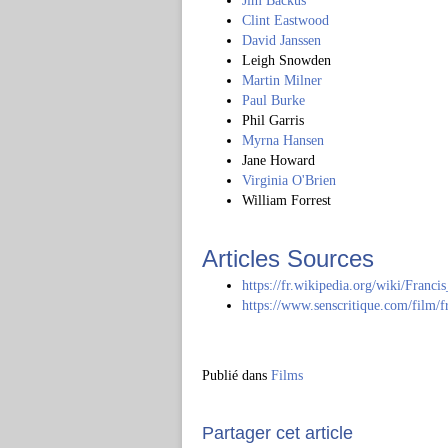
Jim Backus
Clint Eastwood
David Janssen
Leigh Snowden
Martin Milner
Paul Burke
Phil Garris
Myrna Hansen
Jane Howard
Virginia O'Brien
William Forrest
Articles Sources
https://fr.wikipedia.org/wiki/Franc
https://www.senscritique.com/film/
Publié dans
Films
Partager cet article