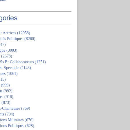
gories
t Actrices
(12058)
ités Politiques
(8260)
47)
que
(3003)
(2678)
 Ss Et Collaborateurs
(1251)
u Spectacle
(1143)
ques
(1061)
15)
(999)
ur
(992)
tes
(916)
s
(873)
s-Chanteuses
(769)
nts
(704)
ions Militaires
(676)
ions Politiques
(628)