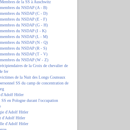
s Membres de la SS à Auschwitz
s membres du NSDAP (A - B)
s membres du NSDAP (C - D)
s membres du NSDAP (E - F)
s membres du NSDAP (G - H)
s membres du NSDAP (I - K)
s membres du NSDAP (L - M)
s membres du NSDAP (N - Q)
s membres du NSDAP (R - S)
s membres du NSDAP (T - V)
s membres du NSDAP (W - Z)
 récipiendaires de la Croix de chevalier de
de fer
 victimes de la Nuit des Longs Couteaux
personnel SS du camp de concentration de
urg
 d'Adolf Hitler
 SS en Pologne durant l'occupation
e
ie d'Adolf Hitler
 d'Adolf Hitler
lle d'Adolf Hitler
anze