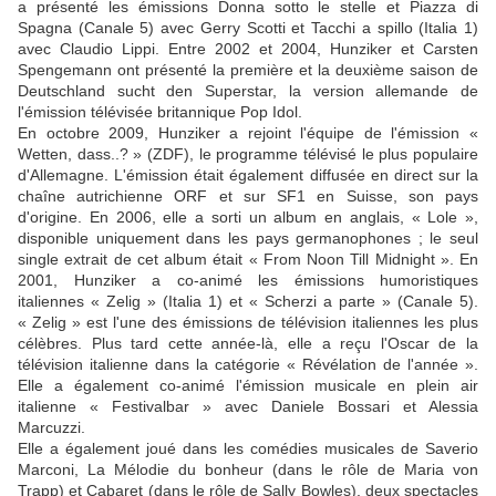
a présenté les émissions Donna sotto le stelle et Piazza di
Spagna (Canale 5) avec Gerry Scotti et Tacchi a spillo (Italia 1)
avec Claudio Lippi. Entre 2002 et 2004, Hunziker et Carsten
Spengemann ont présenté la première et la deuxième saison de
Deutschland sucht den Superstar, la version allemande de
l'émission télévisée britannique Pop Idol.
En octobre 2009, Hunziker a rejoint l'équipe de l'émission «
Wetten, dass..? » (ZDF), le programme télévisé le plus populaire
d'Allemagne. L'émission était également diffusée en direct sur la
chaîne autrichienne ORF et sur SF1 en Suisse, son pays
d'origine. En 2006, elle a sorti un album en anglais, « Lole »,
disponible uniquement dans les pays germanophones ; le seul
single extrait de cet album était « From Noon Till Midnight ». En
2001, Hunziker a co-animé les émissions humoristiques
italiennes « Zelig » (Italia 1) et « Scherzi a parte » (Canale 5).
« Zelig » est l'une des émissions de télévision italiennes les plus
célèbres. Plus tard cette année-là, elle a reçu l'Oscar de la
télévision italienne dans la catégorie « Révélation de l'année ».
Elle a également co-animé l'émission musicale en plein air
italienne « Festivalbar » avec Daniele Bossari et Alessia
Marcuzzi.
Elle a également joué dans les comédies musicales de Saverio
Marconi, La Mélodie du bonheur (dans le rôle de Maria von
Trapp) et Cabaret (dans le rôle de Sally Bowles), deux spectacles