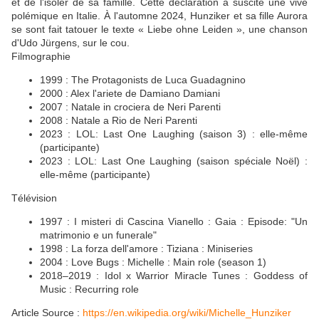
et de l'isoler de sa famille. Cette déclaration a suscité une vive
polémique en Italie. À l'automne 2024, Hunziker et sa fille Aurora
se sont fait tatouer le texte « Liebe ohne Leiden », une chanson
d'Udo Jürgens, sur le cou.
Filmographie
1999 : The Protagonists de Luca Guadagnino
2000 : Alex l'ariete de Damiano Damiani
2007 : Natale in crociera de Neri Parenti
2008 : Natale a Rio de Neri Parenti
2023 : LOL: Last One Laughing (saison 3) : elle-même
(participante)
2023 : LOL: Last One Laughing (saison spéciale Noël) :
elle-même (participante)
Télévision
1997 : I misteri di Cascina Vianello : Gaia : Episode: "Un
matrimonio e un funerale"
1998 : La forza dell'amore : Tiziana : Miniseries
2004 : Love Bugs : Michelle : Main role (season 1)
2018–2019 : Idol x Warrior Miracle Tunes : Goddess of
Music : Recurring role
Article Source :
https://en.wikipedia.org/wiki/Michelle_Hunziker