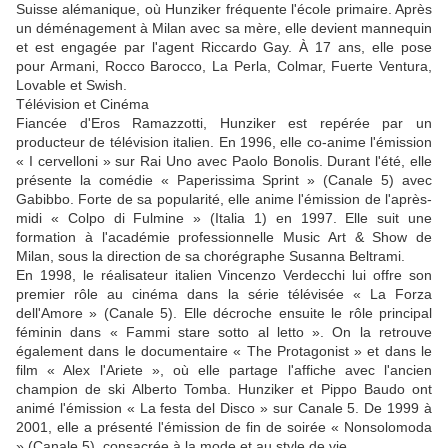
Suisse alémanique, où Hunziker fréquente l'école primaire. Après
un déménagement à Milan avec sa mère, elle devient mannequin
et est engagée par l'agent Riccardo Gay. À 17 ans, elle pose
pour Armani, Rocco Barocco, La Perla, Colmar, Fuerte Ventura,
Lovable et Swish.
Télévision et Cinéma
Fiancée d'Eros Ramazzotti, Hunziker est repérée par un
producteur de télévision italien. En 1996, elle co-anime l'émission
« I cervelloni » sur Rai Uno avec Paolo Bonolis. Durant l'été, elle
présente la comédie « Paperissima Sprint » (Canale 5) avec
Gabibbo. Forte de sa popularité, elle anime l'émission de l'après-
midi « Colpo di Fulmine » (Italia 1) en 1997. Elle suit une
formation à l'académie professionnelle Music Art & Show de
Milan, sous la direction de sa chorégraphe Susanna Beltrami.
En 1998, le réalisateur italien Vincenzo Verdecchi lui offre son
premier rôle au cinéma dans la série télévisée « La Forza
dell'Amore » (Canale 5). Elle décroche ensuite le rôle principal
féminin dans « Fammi stare sotto al letto ». On la retrouve
également dans le documentaire « The Protagonist » et dans le
film « Alex l'Ariete », où elle partage l'affiche avec l'ancien
champion de ski Alberto Tomba. Hunziker et Pippo Baudo ont
animé l'émission « La festa del Disco » sur Canale 5. De 1999 à
2001, elle a présenté l'émission de fin de soirée « Nonsolomoda
» (Canale 5), consacrée à la mode et au style de vie.