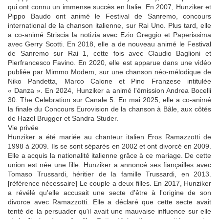
qui ont connu un immense succès en Italie. En 2007, Hunziker et
Pippo Baudo ont animé le Festival de Sanremo, concours
international de la chanson italienne, sur Rai Uno. Plus tard, elle
a co-animé Striscia la notizia avec Ezio Greggio et Paperissima
avec Gerry Scotti. En 2018, elle a de nouveau animé le Festival
de Sanremo sur Rai 1, cette fois avec Claudio Baglioni et
Pierfrancesco Favino. En 2020, elle est apparue dans une vidéo
publiée par Mimmo Modem, sur une chanson néo-mélodique de
Niko Pandetta, Marco Calone et Pino Franzese intitulée
« Danza ». En 2024, Hunziker a animé l'émission Andrea Bocelli
30: The Celebration sur Canale 5. En mai 2025, elle a co-animé
la finale du Concours Eurovision de la chanson à Bâle, aux côtés
de Hazel Brugger et Sandra Studer.
Vie privée
Hunziker a été mariée au chanteur italien Eros Ramazzotti de
1998 à 2009. Ils se sont séparés en 2002 et ont divorcé en 2009.
Elle a acquis la nationalité italienne grâce à ce mariage. De cette
union est née une fille. Hunziker a annoncé ses fiançailles avec
Tomaso Trussardi, héritier de la famille Trussardi, en 2013.
[référence nécessaire] Le couple a deux filles. En 2017, Hunziker
a révélé qu'elle accusait une secte d'être à l'origine de son
divorce avec Ramazzotti. Elle a déclaré que cette secte avait
tenté de la persuader qu'il avait une mauvaise influence sur elle