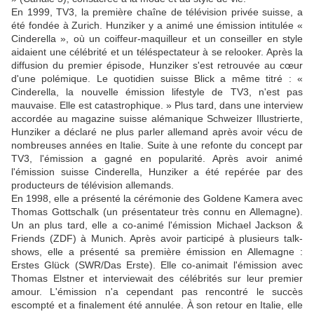
En 1999, TV3, la première chaîne de télévision privée suisse, a
été fondée à Zurich. Hunziker y a animé une émission intitulée «
Cinderella », où un coiffeur-maquilleur et un conseiller en style
aidaient une célébrité et un téléspectateur à se relooker. Après la
diffusion du premier épisode, Hunziker s'est retrouvée au cœur
d'une polémique. Le quotidien suisse Blick a même titré : «
Cinderella, la nouvelle émission lifestyle de TV3, n'est pas
mauvaise. Elle est catastrophique. » Plus tard, dans une interview
accordée au magazine suisse alémanique Schweizer Illustrierte,
Hunziker a déclaré ne plus parler allemand après avoir vécu de
nombreuses années en Italie. Suite à une refonte du concept par
TV3, l'émission a gagné en popularité. Après avoir animé
l'émission suisse Cinderella, Hunziker a été repérée par des
producteurs de télévision allemands.
En 1998, elle a présenté la cérémonie des Goldene Kamera avec
Thomas Gottschalk (un présentateur très connu en Allemagne).
Un an plus tard, elle a co-animé l'émission Michael Jackson &
Friends (ZDF) à Munich. Après avoir participé à plusieurs talk-
shows, elle a présenté sa première émission en Allemagne :
Erstes Glück (SWR/Das Erste). Elle co-animait l'émission avec
Thomas Elstner et interviewait des célébrités sur leur premier
amour. L'émission n'a cependant pas rencontré le succès
escompté et a finalement été annulée. À son retour en Italie, elle