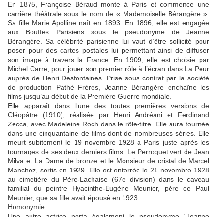
En 1875, Françoise Béraud monte à Paris et commence une
carrière théâtrale sous le nom de « Mademoiselle Bérangère ».
Sa fille Marie Apolline naît en 1893. En 1896, elle est engagée
aux Bouffes Parisiens sous le pseudonyme de Jeanne
Bérangère. Sa célébrité parisienne lui vaut d’être sollicité pour
poser pour des cartes postales lui permettant ainsi de diffuser
son image à travers la France. En 1909, elle est choisie par
Michel Carré, pour jouer son premier rôle à l’écran dans La Peur
auprès de Henri Desfontaines. Prise sous contrat par la société
de production Pathé Frères, Jeanne Bérangère enchaîne les
films jusqu’au début de la Première Guerre mondiale.
Elle apparaît dans l'une des toutes premières versions de
Cléopâtre (1910), réalisée par Henri Andréani et Ferdinand
Zecca, avec Madeleine Roch dans le rôle-titre. Elle aura tournée
dans une cinquantaine de films dont de nombreuses séries. Elle
meurt subitement le 19 novembre 1928 à Paris juste après les
tournages de ses deux derniers films, Le Perroquet vert de Jean
Milva et La Dame de bronze et le Monsieur de cristal de Marcel
Manchez, sortis en 1929. Elle est enterrée le 21 novembre 1928
au cimetière du Père-Lachaise (67e division) dans le caveau
familial du peintre Hyacinthe-Eugène Meunier, père de Paul
Meunier, que sa fille avait épousé en 1923.
Homonymie
Une autre actrice porta également le pseudonyme "Jeanne