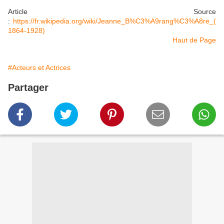
Article Source
:
https://fr.wikipedia.org/wiki/Jeanne_B%C3%A9rang%C3%A8re_(
1864-1928)
Haut de Page
#Acteurs et Actrices
Partager