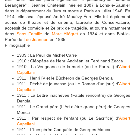
Bérangère" : Jeanne Châtelain, née en 1887 à Lons-le-Saunier
dans le département du Jura et morte à Paris en juillet 1946. En
1914, elle avait épousé André Mouëzy-Éon. Elle fut également
actrice de théâtre et de cinéma, lauréate du Conservatoire,
accessit de comédie et 2e prix de tragédie, et tourna notamment
dans
Sans Famille
de
Marc Allégret
en 1934 et dans Bibi-la-
Purée de
Léo Joannon
en 1935.
Filmographie
1909 : La Peur de Michel Carré
1910 : Cléopâtre de Henri Andréani et Ferdinand Zecca
1910 : La Vengeance de la morte (ou Le Portrait) d'
Albert
Capellani
1911 : Henri IV et le Bûcheron de Georges Denola
1911 : Péché de jeunesse (ou Le Roman d'un jour) d'
Albert
Capellani
1911 : La Lettre inachevée (Fatale rencontre) de Georges
Denola
1911 : Le Grand-père (L'Art d'être grand-père) de Georges
Monca
1911 : Par respect de l'enfant (ou Le Sacrifice) d'
Albert
Capellani
1911 : L'Inespérée Conquête de Georges Monca