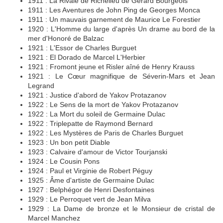
1911 : La Rivale de Richelieu de Gérard Bourgeois
1911 : Les Aventures de John Ping de Georges Monca
1911 : Un mauvais garnement de Maurice Le Forestier
1920 : L'Homme du large d'après Un drame au bord de la
mer d'Honoré de Balzac
1921 : L'Essor de Charles Burguet
1921 : El Dorado de Marcel L'Herbier
1921 : Fromont jeune et Risler aîné de Henry Krauss
1921 : Le Cœur magnifique de Séverin-Mars et Jean
Legrand
1921 : Justice d'abord de Yakov Protazanov
1922 : Le Sens de la mort de Yakov Protazanov
1922 : La Mort du soleil de Germaine Dulac
1922 : Triplepatte de Raymond Bernard
1922 : Les Mystères de Paris de Charles Burguet
1923 : Un bon petit Diable
1923 : Calvaire d'amour de Victor Tourjanski
1924 : Le Cousin Pons
1924 : Paul et Virginie de Robert Péguy
1925 : Âme d'artiste de Germaine Dulac
1927 : Belphégor de Henri Desfontaines
1929 : Le Perroquet vert de Jean Milva
1929 : La Dame de bronze et le Monsieur de cristal de
Marcel Manchez