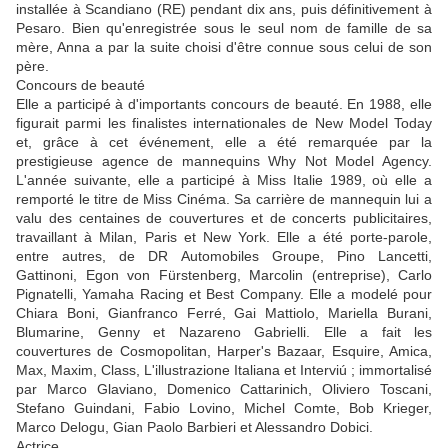
installée à Scandiano (RE) pendant dix ans, puis définitivement à
Pesaro. Bien qu'enregistrée sous le seul nom de famille de sa
mère, Anna a par la suite choisi d'être connue sous celui de son
père.
Concours de beauté
Elle a participé à d'importants concours de beauté. En 1988, elle
figurait parmi les finalistes internationales de New Model Today
et, grâce à cet événement, elle a été remarquée par la
prestigieuse agence de mannequins Why Not Model Agency.
L'année suivante, elle a participé à Miss Italie 1989, où elle a
remporté le titre de Miss Cinéma. Sa carrière de mannequin lui a
valu des centaines de couvertures et de concerts publicitaires,
travaillant à Milan, Paris et New York. Elle a été porte-parole,
entre autres, de DR Automobiles Groupe, Pino Lancetti,
Gattinoni, Egon von Fürstenberg, Marcolin (entreprise), Carlo
Pignatelli, Yamaha Racing et Best Company. Elle a modelé pour
Chiara Boni, Gianfranco Ferré, Gai Mattiolo, Mariella Burani,
Blumarine, Genny et Nazareno Gabrielli. Elle a fait les
couvertures de Cosmopolitan, Harper's Bazaar, Esquire, Amica,
Max, Maxim, Class, L'illustrazione Italiana et Interviú ; immortalisé
par Marco Glaviano, Domenico Cattarinich, Oliviero Toscani,
Stefano Guindani, Fabio Lovino, Michel Comte, Bob Krieger,
Marco Delogu, Gian Paolo Barbieri et Alessandro Dobici.
Actrice