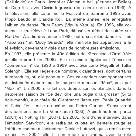
(Celluloide) de Carlo Lizzani et Giovani e belli (Jeunes et Belles)
de Dino Risi, avec Ciccio Ingrassia (tous deux sortis en 1996). À
la télévision, elle co-anime le Festival de Sanremo 1995 avec
Pippo Baudo et Claudia Koll. La même année, elle enregistre
l'album de danse Pium Paum (Vipula Vapula). En 1996, elle co-
anime le jeu télévisé Luna Park, diffusé en début de soirée sur
Rai Uno. À la fin des années 1990, outre ses rôles dans les films
*Paparazzi* et *Body Guards*, elle multiplie les apparitions à la
télévision, devenant invitée dans de nombreuses émissions.
En 1997, elle présente la 40e édition de *Zecchino d'Oro* (rôle
qu'elle reprend en 2006). Elle co-anime également l'émission
*Domenica in* de 1998 à 1999 avec Giancarlo Magalli et Tullio
Solenghi. Elle est l'égérie de nombreux calendriers, dont certains
autoproduits, où elle pose nue. Ces calendriers sont sponsorisés
et distribués d'abord par le magazine mensuel *Max*, puis par
*Maxim*. En 2000, elle fait ses débuts sur les planches dans la
deuxième saison de *Se devi dire una bugia dilla grossa* (Si tu
dois mentir), aux côtés de Gianfranco Jannuzzo, Paola Quattrini
et Fabio Testi, mise en scène par Pietro Garinei. S'ensuivirent
des tournées pour La Venexiana (2003), A piedi nudi nel parco
(2004) et Notting Hill (2007). En 2001, lors d'une interview dans
l'émission Satyricon, elle retira sa culotte en dentelle rouge et
l'offrit en cadeau à l'animateur Daniele Luttazzi, qui la renifla avec
extase. En 2002, elle fit son retour au cinéma avec le rôle