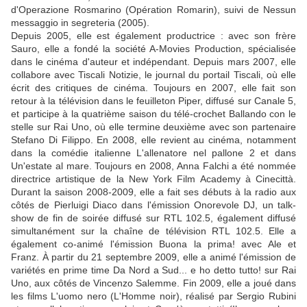
d'Operazione Rosmarino (Opération Romarin), suivi de Nessun
messaggio in segreteria (2005).
Depuis 2005, elle est également productrice : avec son frère
Sauro, elle a fondé la société A-Movies Production, spécialisée
dans le cinéma d'auteur et indépendant. Depuis mars 2007, elle
collabore avec Tiscali Notizie, le journal du portail Tiscali, où elle
écrit des critiques de cinéma. Toujours en 2007, elle fait son
retour à la télévision dans le feuilleton Piper, diffusé sur Canale 5,
et participe à la quatrième saison du télé-crochet Ballando con le
stelle sur Rai Uno, où elle termine deuxième avec son partenaire
Stefano Di Filippo. En 2008, elle revient au cinéma, notamment
dans la comédie italienne L'allenatore nel pallone 2 et dans
Un'estate al mare. Toujours en 2008, Anna Falchi a été nommée
directrice artistique de la New York Film Academy à Cinecittà.
Durant la saison 2008-2009, elle a fait ses débuts à la radio aux
côtés de Pierluigi Diaco dans l'émission Onorevole DJ, un talk-
show de fin de soirée diffusé sur RTL 102.5, également diffusé
simultanément sur la chaîne de télévision RTL 102.5. Elle a
également co-animé l'émission Buona la prima! avec Ale et
Franz. À partir du 21 septembre 2009, elle a animé l'émission de
variétés en prime time Da Nord a Sud... e ho detto tutto! sur Rai
Uno, aux côtés de Vincenzo Salemme. Fin 2009, elle a joué dans
les films L'uomo nero (L'Homme noir), réalisé par Sergio Rubini