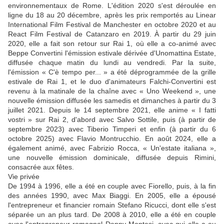
environnementaux de Rome. L'édition 2020 s'est déroulée en
ligne du 18 au 20 décembre, après les prix remportés au Linear
International Film Festival de Manchester en octobre 2020 et au
React Film Festival de Catanzaro en 2019. À partir du 29 juin
2020, elle a fait son retour sur Rai 1, où elle a co-animé avec
Beppe Convertini l'émission estivale dérivée d'Unomattina Estate,
diffusée chaque matin du lundi au vendredi. Par la suite,
l'émission « C'è tempo per... » a été déprogrammée de la grille
estivale de Rai 1, et le duo d'animateurs Falchi-Convertini est
revenu à la matinale de la chaîne avec « Uno Weekend », une
nouvelle émission diffusée les samedis et dimanches à partir du 3
juillet 2021. Depuis le 14 septembre 2021, elle anime « I fatti
vostri » sur Rai 2, d'abord avec Salvo Sottile, puis (à partir de
septembre 2023) avec Tiberio Timperi et enfin (à partir du 6
octobre 2025) avec Flavio Montrucchio. En août 2024, elle a
également animé, avec Fabrizio Rocca, « Un'estate italiana »,
une nouvelle émission dominicale, diffusée depuis Rimini,
consacrée aux fêtes.
Vie privée
De 1994 à 1996, elle a été en couple avec Fiorello, puis, à la fin
des années 1990, avec Max Biaggi. En 2005, elle a épousé
l'entrepreneur et financier romain Stefano Ricucci, dont elle s'est
séparée un an plus tard. De 2008 à 2010, elle a été en couple
avec l'entrepreneur romagnol Denny Montesi, avec qui elle a eu