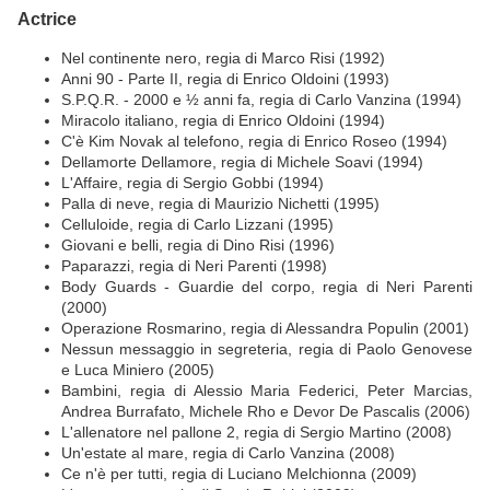
Actrice
Nel continente nero, regia di Marco Risi (1992)
Anni 90 - Parte II, regia di Enrico Oldoini (1993)
S.P.Q.R. - 2000 e ½ anni fa, regia di Carlo Vanzina (1994)
Miracolo italiano, regia di Enrico Oldoini (1994)
C'è Kim Novak al telefono, regia di Enrico Roseo (1994)
Dellamorte Dellamore, regia di Michele Soavi (1994)
L'Affaire, regia di Sergio Gobbi (1994)
Palla di neve, regia di Maurizio Nichetti (1995)
Celluloide, regia di Carlo Lizzani (1995)
Giovani e belli, regia di Dino Risi (1996)
Paparazzi, regia di Neri Parenti (1998)
Body Guards - Guardie del corpo, regia di Neri Parenti
(2000)
Operazione Rosmarino, regia di Alessandra Populin (2001)
Nessun messaggio in segreteria, regia di Paolo Genovese
e Luca Miniero (2005)
Bambini, regia di Alessio Maria Federici, Peter Marcias,
Andrea Burrafato, Michele Rho e Devor De Pascalis (2006)
L'allenatore nel pallone 2, regia di Sergio Martino (2008)
Un'estate al mare, regia di Carlo Vanzina (2008)
Ce n'è per tutti, regia di Luciano Melchionna (2009)