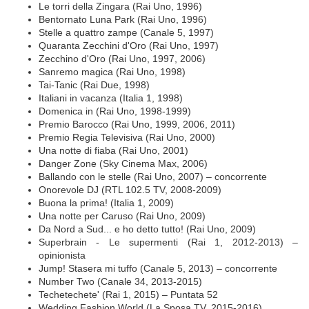
Le torri della Zingara (Rai Uno, 1996)
Bentornato Luna Park (Rai Uno, 1996)
Stelle a quattro zampe (Canale 5, 1997)
Quaranta Zecchini d'Oro (Rai Uno, 1997)
Zecchino d'Oro (Rai Uno, 1997, 2006)
Sanremo magica (Rai Uno, 1998)
Tai-Tanic (Rai Due, 1998)
Italiani in vacanza (Italia 1, 1998)
Domenica in (Rai Uno, 1998-1999)
Premio Barocco (Rai Uno, 1999, 2006, 2011)
Premio Regia Televisiva (Rai Uno, 2000)
Una notte di fiaba (Rai Uno, 2001)
Danger Zone (Sky Cinema Max, 2006)
Ballando con le stelle (Rai Uno, 2007) – concorrente
Onorevole DJ (RTL 102.5 TV, 2008-2009)
Buona la prima! (Italia 1, 2009)
Una notte per Caruso (Rai Uno, 2009)
Da Nord a Sud... e ho detto tutto! (Rai Uno, 2009)
Superbrain - Le supermenti (Rai 1, 2012-2013) –
opinionista
Jump! Stasera mi tuffo (Canale 5, 2013) – concorrente
Number Two (Canale 34, 2013-2015)
Techetechete' (Rai 1, 2015) – Puntata 52
Wedding Fashion World (La Sposa TV, 2015-2016)