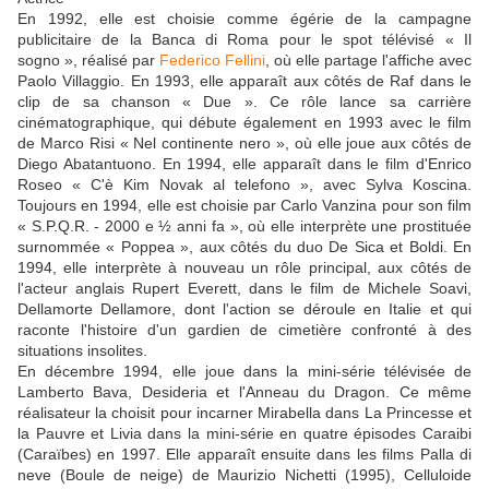
En 1992, elle est choisie comme égérie de la campagne
publicitaire de la Banca di Roma pour le spot télévisé « Il
sogno », réalisé par
Federico Fellini
, où elle partage l'affiche avec
Paolo Villaggio. En 1993, elle apparaît aux côtés de Raf dans le
clip de sa chanson « Due ». Ce rôle lance sa carrière
cinématographique, qui débute également en 1993 avec le film
de Marco Risi « Nel continente nero », où elle joue aux côtés de
Diego Abatantuono. En 1994, elle apparaît dans le film d'Enrico
Roseo « C'è Kim Novak al telefono », avec Sylva Koscina.
Toujours en 1994, elle est choisie par Carlo Vanzina pour son film
« S.P.Q.R. - 2000 e ½ anni fa », où elle interprète une prostituée
surnommée « Poppea », aux côtés du duo De Sica et Boldi. En
1994, elle interprète à nouveau un rôle principal, aux côtés de
l'acteur anglais Rupert Everett, dans le film de Michele Soavi,
Dellamorte Dellamore, dont l'action se déroule en Italie et qui
raconte l'histoire d'un gardien de cimetière confronté à des
situations insolites.
En décembre 1994, elle joue dans la mini-série télévisée de
Lamberto Bava, Desideria et l'Anneau du Dragon. Ce même
réalisateur la choisit pour incarner Mirabella dans La Princesse et
la Pauvre et Livia dans la mini-série en quatre épisodes Caraibi
(Caraïbes) en 1997. Elle apparaît ensuite dans les films Palla di
neve (Boule de neige) de Maurizio Nichetti (1995), Celluloide