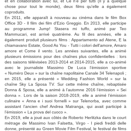
et en collaboration avec lui, et Ce n'è per tutti (Il y a quelque
chose pour tout le monde), deux films qu'elle a également
coproduits.
En 2011, elle apparaît à nouveau au cinéma dans le film Box
Office 3D - Il film dei film d'Ezio Greggio. En 2013, elle participe
au programme Jump! Stasera mi tuffo, animé par Teo
Mammucari, est arrivé quatrième. Au fil des années, elle a
également produit plusieurs films : Appartamento ad Atene, E la
chiamavano Estate, Good As You - Tutti i colori dell'amore, Amaro
amore et Come il vento. Les années suivantes, elle a animé
plusieurs émissions pour des chaînes plus confidentielles : lors
des saisons télévisées 2013-2014 et 2014-2015, elle a co-animé
avec le journaliste Massimo De Luca l’émission sportive
« Numéro Deux » sur la chaîne napolitaine Canale 34 Telenapoli ;
en 2015, elle a présenté « Wedding Fashion World » sur la
chaîne Sky La Sposa TV. Sur cette même chaîne, rebaptisée
Donna & Sposa, elle a animé à l’automne 2016 l’émission « Sei
donna ». Lors de la saison 2018-2019, elle a animé l’émission
culinaire « Anna e i suoi fornelli » sur Telenorba, avec comme
assistant l’ancien chef Andrea Matranga, qui avait participé à
l’émission « La prova del cuoco ».
En 2019, elle a joué aux côtés de Roberto Herlitzka dans le court
métrage de Massimo Ivan Falsetta, Virgo - I piedi freddi delle
donne, présenté au Green Movie Film Festival, le festival de films