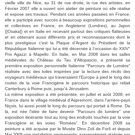
vieille ville de Nice, au 31 de rue droite, la rue des artistes, en
Février 2007 elle a ouvert son atelier de peinture où elle réalise
et expose ses travaux. Pendant ces années passées en France,
elle a participé avec succès à beaucoup expositions personnelles
et collectives en France, en Angleterre (Londres), au Japon
([Osaka]) et en Italie en recevant partout des critiques flatteuses
et en obtenant aussi différents prix et reconnaissances dont le
plus prestigieux c'est la Plaque d’Argent du Président de la
République Italienne qui lui a été décernée à l’occasion du XXIV°
Prix Agazzi à Mapello. En Italie, en Mai 2008 dans les salles
médiévales du Château du Tau d'Altopascio, a présenté sa
première exposition personnelle Italienne "Parcours de Lumière"
réalisée avec des toiles inspirées par la lecture des récits des
voyageurs médiévaux qui traversaient l'Europe à pied le long des
routes de la voie Francigène le parcours historique qui reliait
Canterbury à Rome puis, jusqu'à Jérusalem.
La même exposition a été présentée, en juillet et août 2008, en
France dans le village médiéval d'Aspremont, dans l'arrière-pays
Niçois, lui aussi posté le long du parcours qui portait à Rome. De
là, est née l'idée de faire devenir "Parcours de lumière" une
exposition itinérante tout au long des endroits touchés par la voie
Francigène et les voies “Romées”. En décembre 2008 sa
peinture a été acquise par le Musée Dino Zoli de Forlì et depuis
Mai 2009 une installation permanente, expressément réalisée par