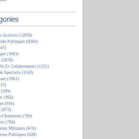
gories
t Actrices
(12058)
ités Politiques
(8260)
47)
que
(3003)
(2678)
 Ss Et Collaborateurs
(1251)
u Spectacle
(1143)
ques
(1061)
15)
(999)
ur
(992)
tes
(916)
s
(873)
s-Chanteuses
(769)
nts
(704)
ions Militaires
(676)
ions Politiques
(628)