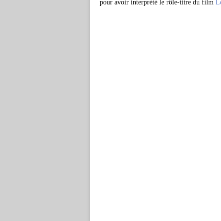
pour avoir interprété le rôle-titre du film
L