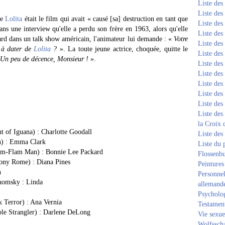
Liste de
Liste de
ue
Lolita
était le film qui avait « causé [sa] destruction en tant que
Liste de
ans une interview qu'elle a perdu son frère en 1963, alors qu'elle
Liste de
ard dans un talk show américain, l'animateur lui demande : «
Votre
Liste de
é à dater de
Lolita
?
». La toute jeune actrice, choquée, quitte le
Liste de
Un peu de décence, Monsieur !
».
Liste de
Liste de
Liste de
Liste de
Liste de
Liste des
la Croix 
t of Iguana) : Charlotte Goodall
Liste des
n) : Emma Clark
Liste du 
flim-Flam Man) : Bonnie Lee Packard
Flossenb
ony Rome) : Diana Pines
Peintures
n
Personnel
Chomsky : Linda
allemand
Psycholog
 Terror) : Ana Vernia
Testament
ible Strangler) : Darlene DeLong
Vie sexue
Wolfssch