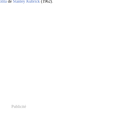
olita
de
Stanley Kubrick
(1962).
Publicité