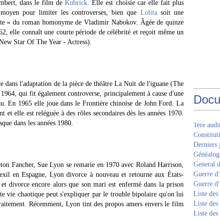
mbert, dans le film de
Kubrick
. Elle est choisie car elle fait plus
 moyen pour limiter les controverses, bien que
Lolita
soit une
cente » du roman homonyme de Vladimir Nabokov. Âgée de quinze
62, elle connaît une courte période de célébrité et reçoit même un
New Star Of The Year - Actress).
e
e dans l'adaptation de la pièce de théâtre La Nuit de l'iguane (The
1964, qui fit également controverse, principalement à cause d'une
Docu
u. En 1965 elle joue dans le Frontière chinoise de John Ford. La
t et elle est reléguée à des rôles secondaires dès les années 1970.
usque dans les années 1980.
1ère aud
Constitut
Derniers 
Généalogi
General d
ton Fancher, Sue Lyon se remarie en 1970 avec Roland Harrison,
Guerre d'
exil en Espagne, Lyon divorce à nouveau et retourne aux États-
Guerre d
 et divorce encore alors que son mari est enfermé dans la prison
Liste des
e vie chaotique peut s'expliquer par le trouble bipolaire qu'on lui
Liste des
 traitement. Récemment, Lyon tint des propos amers envers le film
Liste des