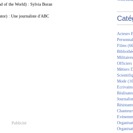
nd of the World) : Sylvia Boran
ator) : Une journaliste d'ABC
Caté
Acteurs E
Personnal
Films
(66
Bibliothè
Militaires
Officiers
Métiers D
Scientifi
Mode
(10
Ecrivains
Réalisate
Journalis
Résistant
Chanteur
Evèneme
Organisat
Publicité
Organisat