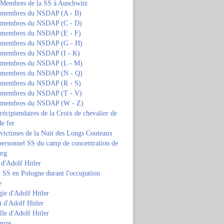
s Membres de la SS à Auschwitz
s membres du NSDAP (A - B)
s membres du NSDAP (C - D)
s membres du NSDAP (E - F)
s membres du NSDAP (G - H)
s membres du NSDAP (I - K)
s membres du NSDAP (L - M)
s membres du NSDAP (N - Q)
s membres du NSDAP (R - S)
s membres du NSDAP (T - V)
s membres du NSDAP (W - Z)
 récipiendaires de la Croix de chevalier de
de fer
 victimes de la Nuit des Longs Couteaux
personnel SS du camp de concentration de
urg
 d'Adolf Hitler
 SS en Pologne durant l'occupation
e
ie d'Adolf Hitler
 d'Adolf Hitler
lle d'Adolf Hitler
anze