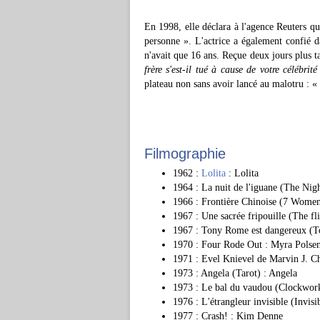
En 1998, elle déclara à l'agence Reuters q
personne ». L'actrice a également confié d
n'avait que 16 ans. Reçue deux jours plus t
frère s'est-il tué à cause de votre célébrit
plateau non sans avoir lancé au malotru : «
Filmographie
1962 :
Lolita
: Lolita
1964 : La nuit de l'iguane (The Nigh
1966 : Frontière Chinoise (7 Wome
1967 : Une sacrée fripouille (The 
1967 : Tony Rome est dangereux (T
1970 : Four Rode Out : Myra Polse
1971 : Evel Knievel de Marvin J. 
1973 : Angela (Tarot) : Angela
1973 : Le bal du vaudou (Clockwork
1976 : L'étrangleur invisible (Invis
1977 : Crash! : Kim Denne