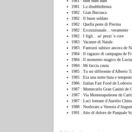
1981 : Bim bum bam
1981 : La disubbidienza
1982 : Gian Burrasca
1982 : Il buon soldato
1982 : Quella peste di Pierina
1982 : Eccezzziunale... veramente
1982 : I figli... so' pezzi 'e core
1983 : Vacanze di Natale
1983 : Fantozzi subisce ancora de Ne
1984 : Il ragazzo di campagna de Fr
1984 : Il momento magico de Lucia
1984 : Mi faccia causa
1985 : Tu sei differente d'Alberto T
1985 : Era una notte buia e tempest
1986 : Italian Fast Food de Lodovic
1987 : Montecarlo Gran Casinò de C
1987 : Via Montenapoleone de Carl
1987 : Luci lontane d'Aurelio Chies
1988 : Nosferatu a Venezia d'Augus
1991 : Atto di dolore de Pasquale Sq