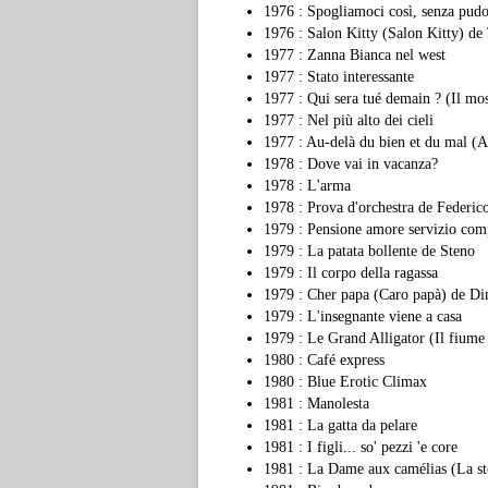
1976 : Spogliamoci così, senza pud
1976 : Salon Kitty (Salon Kitty) de
1977 : Zanna Bianca nel west
1977 : Stato interessante
1977 : Qui sera tué demain ? (Il m
1977 : Nel più alto dei cieli
1977 : Au-delà du bien et du mal (Al
1978 : Dove vai in vacanza?
1978 : L'arma
1978 : Prova d'orchestra de Federico
1979 : Pensione amore servizio com
1979 : La patata bollente de Steno
1979 : Il corpo della ragassa
1979 : Cher papa (Caro papà) de Di
1979 : L'insegnante viene a casa
1979 : Le Grand Alligator (Il fiume
1980 : Café express
1980 : Blue Erotic Climax
1981 : Manolesta
1981 : La gatta da pelare
1981 : I figli... so' pezzi 'e core
1981 : La Dame aux camélias (La sto