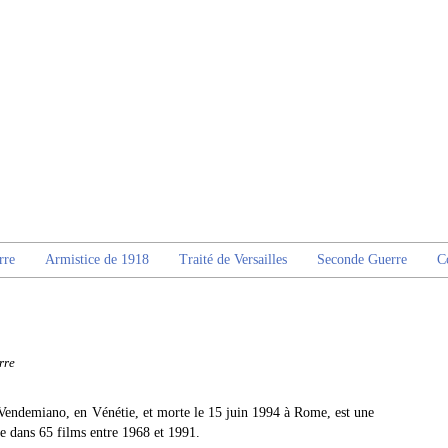
rre
Armistice de 1918
Traité de Versailles
Seconde Guerre
C
rre
Vendemiano, en Vénétie, et morte le 15 juin 1994 à Rome, est une
ue dans 65 films entre 1968 et 1991.