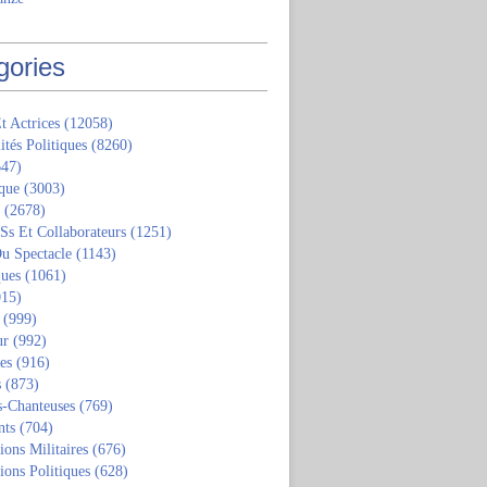
gories
t Actrices
(12058)
ités Politiques
(8260)
47)
que
(3003)
(2678)
 Ss Et Collaborateurs
(1251)
u Spectacle
(1143)
ques
(1061)
15)
(999)
ur
(992)
tes
(916)
s
(873)
s-Chanteuses
(769)
nts
(704)
ions Militaires
(676)
ions Politiques
(628)