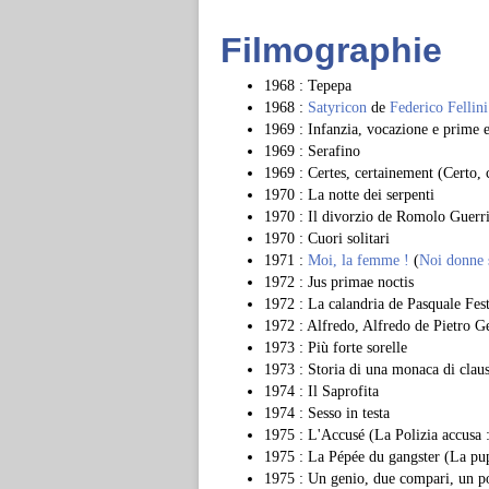
Filmographie
1968 : Tepepa
1968 :
Satyricon
de
Federico Fellini
1969 : Infanzia, vocazione e prime
1969 : Serafino
1969 : Certes, certainement (Certo, c
1970 : La notte dei serpenti
1970 : Il divorzio de Romolo Guerri
1970 : Cuori solitari
1971 :
Moi, la femme !
(
Noi donne s
1972 : Jus primae noctis
1972 : La calandria de Pasquale Fe
1972 : Alfredo, Alfredo de Pietro G
1973 : Più forte sorelle
1973 : Storia di una monaca di clau
1974 : Il Saprofita
1974 : Sesso in testa
1975 : L'Accusé (La Polizia accusa :
1975 : La Pépée du gangster (La pup
1975 : Un genio, due compari, un p