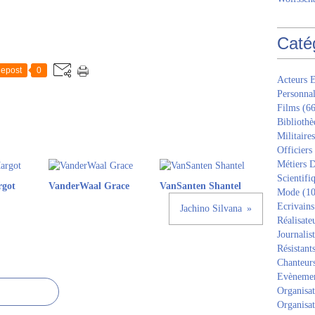
Caté
epost
0
Acteurs E
Personnal
Films
(66
Bibliothè
Militaires
Officiers
Métiers D
Scientifi
rgot
VanderWaal Grace
VanSanten Shantel
Mode
(10
Ecrivains
Jachino Silvana
Réalisate
Journalis
Résistant
Chanteur
Evèneme
Organisat
Organisat