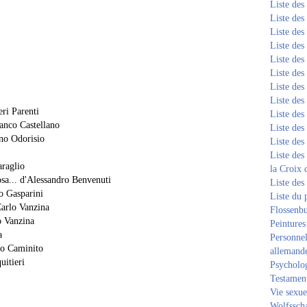
Liste de
Liste de
Liste de
Liste de
Liste de
Liste de
Liste de
Liste de
ri Parenti
Liste de
anco Castellano
Liste de
no Odorisio
Liste de
Liste des
araglio
la Croix 
osa... d'Alessandro Benvenuti
Liste des
o Gasparini
Liste du 
arlo Vanzina
Flossenb
o Vanzina
Peintures
a
Personnel
to Caminito
allemand
uitieri
Psycholog
Testament
Vie sexue
Wolfssch