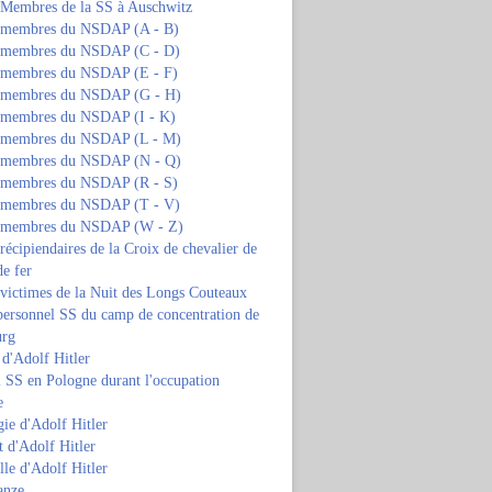
s Membres de la SS à Auschwitz
s membres du NSDAP (A - B)
s membres du NSDAP (C - D)
s membres du NSDAP (E - F)
s membres du NSDAP (G - H)
s membres du NSDAP (I - K)
s membres du NSDAP (L - M)
s membres du NSDAP (N - Q)
s membres du NSDAP (R - S)
s membres du NSDAP (T - V)
s membres du NSDAP (W - Z)
 récipiendaires de la Croix de chevalier de
de fer
 victimes de la Nuit des Longs Couteaux
personnel SS du camp de concentration de
urg
 d'Adolf Hitler
 SS en Pologne durant l'occupation
e
ie d'Adolf Hitler
 d'Adolf Hitler
lle d'Adolf Hitler
anze