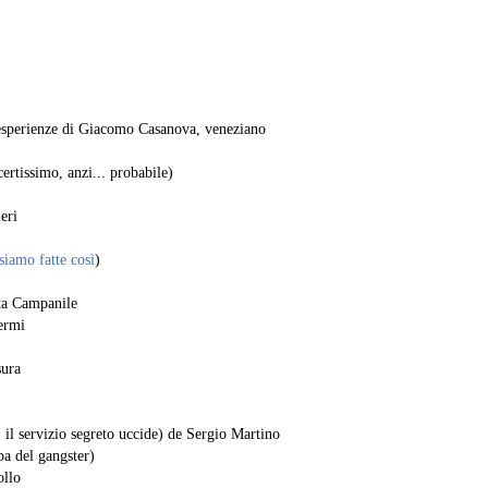
 esperienze di Giacomo Casanova, veneziano
ertissimo, anzi... probabile)
eri
iamo fatte così
)
sta Campanile
ermi
sura
 il servizio segreto uccide) de Sergio Martino
a del gangster)
ollo