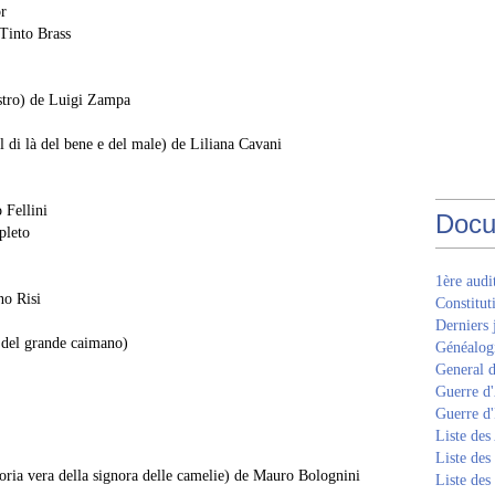
or
 Tinto Brass
ostro) de Luigi Zampa
 di là del bene e del male) de Liliana Cavani
 Fellini
Docu
pleto
1ère aud
no Risi
Constitut
Derniers 
 del grande caimano)
Généalogi
General d
Guerre d'
Guerre d
Liste des
Liste des
ria vera della signora delle camelie) de Mauro Bolognini
Liste des