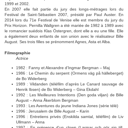
1999 et 2002.
En 2007 elle fait partie du jury des longs-métrages lors du
Festival de Saint-Sébastien 2007, présidé par Paul Auster. En
2014 lors du 71e Festival de Venise elle est membre du jury du
Prix Horizon. Pernilla Wallgren a été mariée de 1982 à 1989 avec
le romancier suédois Klas Östergren, dont elle a eu une fille. Elle
a également deux enfants de son union avec le réalisateur Bille
August. Ses trois filles se prénomment Agnes, Asta et Alba.
Filmographie
Actrice
1982 : Fanny et Alexandre d’Ingmar Bergman – Maj
1986 : Le Chemin du serpent (Ormens väg på hälleberget)
de Bo Widerberg
1989 : Vildanden (téléfilm d’après Le Canard sauvage de
Henrik Ibsen) de Bo Widerberg – Gina Ekdahl
1992 : Les Meilleures Intentions (Den goda viljan) de Bille
August – Anna Åkerblom Bergman
1993 : Les Aventures du jeune Indiana Jones (série télé)
1996 : Jerusalem de Bille August – Karin
1996 : Entretiens privés (Enskilda samtal, téléfilm) de Liv
Ullmann – Anna
1997 : En présence d'un clown (Larmar och gör sig till,