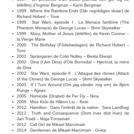
téléfilm) d’Ingmar Bergman – Karin Bergman
1999 : Where the Rainbow Ends (Där regnbågen slutar) de
Richard Hobert – Tove
1999 : Star Wars, épisode I : La Menace fantôme (The
Phantom Menace) de George Lucas – Shmi Skywalker
1999 : Mary, Mother of Jesus (téléfilm) de Kevin Connor –
la Vierge Marie
2000 : The Birthday (Födelsedagen) de Richard Hobert –
Tove
2001 : Sprängaren de Colin Nutley – Beata Ekesjö
2002 : Dina (I Am Dina) d’Ole Bornedal – Hjertrud, la mère
de Dina
2002 : Star Wars, épisode II : L'Attaque des clones (Attack
of the Clones) de George Lucas – Shmi Skywalker
2003 : If I Turn Around (Om jag vänder mig om) de Björn
Runge – Agnes
2005 : Homicide (Drabet) de Per Fly – Nina
2009 : Miss Kicki de Håkon Liu – Kicki
2012 : Hamilton : Dans l'intérêt de la nation : Sara Landhag
2012 : Truth and Consequence (Dom över död man) de
Jan Troell – Maja Forssman
2012 : Call Girl de Mikael Marcimain
2014 : Gentlemen de Mikael Marcimain - Greta