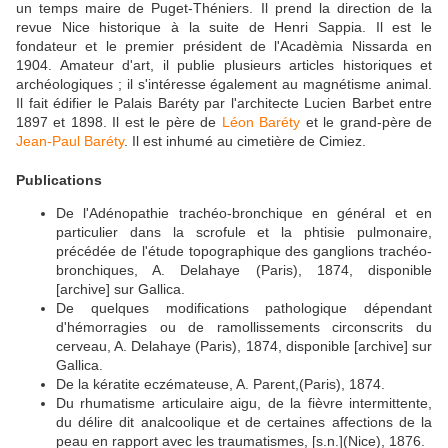
un temps maire de Puget-Théniers. Il prend la direction de la
revue Nice historique à la suite de Henri Sappia.
Il est le
fondateur et le premier président de l'Acadèmia Nissarda en
1904. Amateur d'art, il publie plusieurs articles historiques et
archéologiques ; il s'intéresse également au magnétisme animal.
Il fait édifier le Palais Baréty par l'architecte Lucien Barbet entre
1897 et 1898. Il est le père de
Léon Baréty
et le grand-père de
Jean-Paul Baréty
. Il est inhumé au cimetière de Cimiez.
Publications
De l'Adénopathie trachéo-bronchique en général et en
particulier dans la scrofule et la phtisie pulmonaire,
précédée de l'étude topographique des ganglions trachéo-
bronchiques, A. Delahaye (Paris), 1874, disponible
[archive] sur Gallica.
De quelques modifications pathologique dépendant
d'hémorragies ou de ramollissements circonscrits du
cerveau, A. Delahaye (Paris), 1874, disponible [archive] sur
Gallica.
De la kératite eczémateuse, A. Parent,(Paris), 1874.
Du rhumatisme articulaire aigu, de la fièvre intermittente,
du délire dit analcoolique et de certaines affections de la
peau en rapport avec les traumatismes, [s.n.](Nice), 1876.