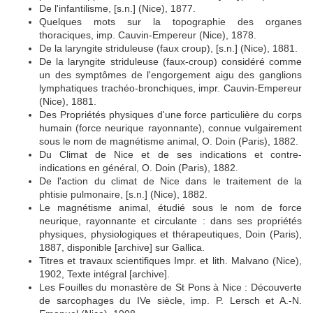
De l'infantilisme, [s.n.] (Nice), 1877.
Quelques mots sur la topographie des organes
thoraciques, imp. Cauvin-Empereur (Nice), 1878.
De la laryngite striduleuse (faux croup), [s.n.] (Nice), 1881.
De la laryngite striduleuse (faux-croup) considéré comme
un des symptômes de l'engorgement aigu des ganglions
lymphatiques trachéo-bronchiques, impr. Cauvin-Empereur
(Nice), 1881.
Des Propriétés physiques d'une force particulière du corps
humain (force neurique rayonnante), connue vulgairement
sous le nom de magnétisme animal, O. Doin (Paris), 1882.
Du Climat de Nice et de ses indications et contre-
indications en général, O. Doin (Paris), 1882.
De l'action du climat de Nice dans le traitement de la
phtisie pulmonaire, [s.n.] (Nice), 1882.
Le magnétisme animal, étudié sous le nom de force
neurique, rayonnante et circulante : dans ses propriétés
physiques, physiologiques et thérapeutiques, Doin (Paris),
1887, disponible [archive] sur Gallica.
Titres et travaux scientifiques Impr. et lith. Malvano (Nice),
1902, Texte intégral [archive].
Les Fouilles du monastère de St Pons à Nice : Découverte
de sarcophages du IVe siècle, imp. P. Lersch et A.-N.