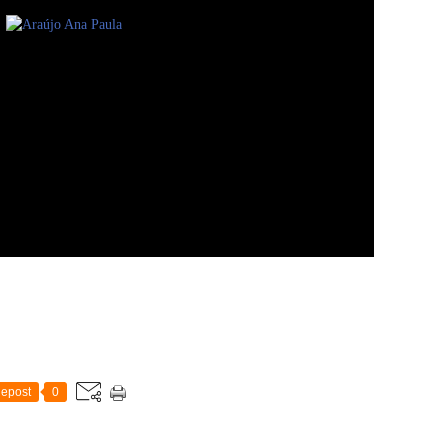
epost
0