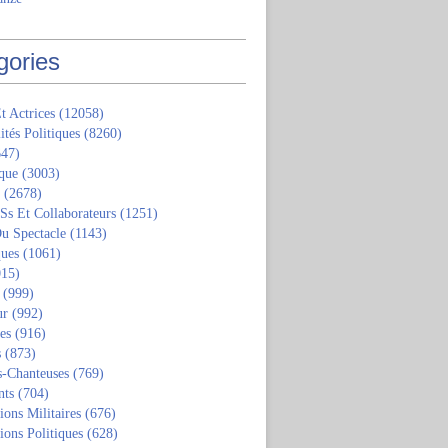
gories
t Actrices
(12058)
ités Politiques
(8260)
47)
que
(3003)
(2678)
 Ss Et Collaborateurs
(1251)
u Spectacle
(1143)
ques
(1061)
15)
(999)
ur
(992)
tes
(916)
s
(873)
s-Chanteuses
(769)
nts
(704)
ions Militaires
(676)
ions Politiques
(628)