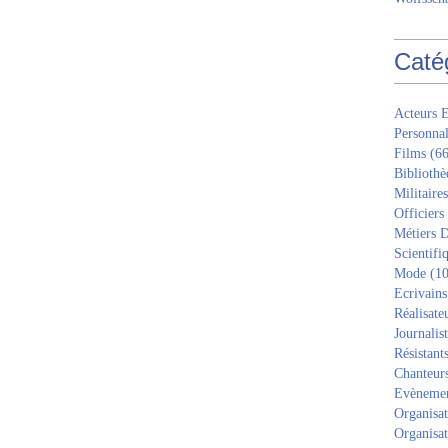
Caté
Acteurs E
Personnal
Films
(66
Bibliothè
Militaires
Officiers
Métiers D
Scientifi
Mode
(10
Ecrivains
Réalisate
Journalis
Résistant
Chanteur
Evèneme
Organisat
Organisat