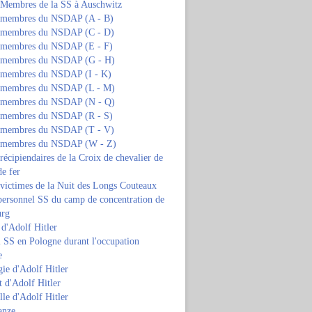
s Membres de la SS à Auschwitz
s membres du NSDAP (A - B)
s membres du NSDAP (C - D)
s membres du NSDAP (E - F)
s membres du NSDAP (G - H)
s membres du NSDAP (I - K)
s membres du NSDAP (L - M)
s membres du NSDAP (N - Q)
s membres du NSDAP (R - S)
s membres du NSDAP (T - V)
s membres du NSDAP (W - Z)
 récipiendaires de la Croix de chevalier de
de fer
 victimes de la Nuit des Longs Couteaux
personnel SS du camp de concentration de
urg
 d'Adolf Hitler
 SS en Pologne durant l'occupation
e
ie d'Adolf Hitler
 d'Adolf Hitler
lle d'Adolf Hitler
anze