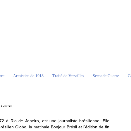
rre
Armistice de 1918
Traité de Versailles
Seconde Guerre
C
e Guerre
2 à Rio de Janeiro, est une journaliste brésilienne. Elle
ésilien Globo, la matinale Bonjour Brésil et l'édition de fin