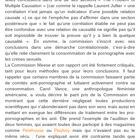
Multiple Causation » (car comme le rappelle Laurent Jullier « une
corrélation n'est jamais qu'un indicateur d'une possible relation
causale ») ce qui ne l'empêche pas d'affirmer dans une section
postérieure que « le fait qu'une corrélation établie ne peut pas
être confondue avec une relation de causalité ne signifie pas qu'il
soit impossible de trouver la preuve qu'il y a bien là quelque
causalité ». En somme, la commission s'inscrit avec ses
conclusions dans une démarche corrélationniste, c'est-à-dire
qu'elle relie clairement la consommation de la pornographie avec
les crimes sexuels.
La Commission Meese et son rapport ont été fortement critiqués,
tant pour leurs méthodes que pour leurs conclusions. Il faut
rappeler que certains membres de la commission faisaient partie
de comités anti-pornographie et luttaient activement contre sa
consommation. Carol Vance, une anthropologue féministe
américaine, a voulu décrire le parti pris de la Commission en
montrant que cette dernière négligeait toutes productions
scientifiques qui n'abonderaient pas dans son sens mais aussi en
mettant en exergue les différences de traitement entre les pro-
pornographies et les anti. Elle prend l'exemple de l'audition de
deux femmes, qui avaient toutes deux participé à des magazines
comme
Penthouse
ou
Playboy
mais qui n'avaient pas eu le
même vécu : l'une expliquait avoir été contrainte tandis que