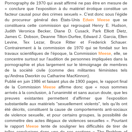
Pornography de 1970 qui avait affirmé ne pas être en mesure de
« conclure que l'exposition à du matériel érotique constitue un
facteur causal pour des crimes sexuels ». C’est donc sous l’égide
du procureur général des États-Unis
Edwin Meese
que se
constituera cette commission qui regroupait Henry E. Hudson,
Judith Veronica Becker, Diane D. Cusack, Park Elliott Dietz,
James C. Dobson, Deanne Tilton-Durfee, Edward J. Garcia, Ellen
Levine, Tex Lezar, Bruce Ritter et Frederick Schauer.
Contrairement à la commission de 1970 qui se fondait sur les
travaux scientifiques de l'époque, la Commission
Meese
, elle, se
concentre surtout sur l'audition de personnes impliquées dans la
pornographie et plus largement sur le témoignage de membres
de la société civile (comme des militantes féministes tels
qu'Andrea Dworkin ou Catharine MacKinnon).
Publié en juin 1986 et faisant plus de 1900 pages, le rapport final
de la Commission
Meese
affirme donc que « nous sommes
arrivés à la conclusion, à l'unanimité et sans aucun doute, que les
preuves existantes permettent d'affirmer que l'exposition
substantielle aux matériels "sexuellement violents", tels qu'ils ont
été décrits, constituent la cause de comportements anti-sociaux
de violence sexuelle, et pour certains groupes, la possibilité de
commettre des actes illégaux de violences sexuelles ». Pourtant
le rapport
Meese
tente de souligner les difficultés de tirer de
telles conclusions dans une de ses sections « The Problem of