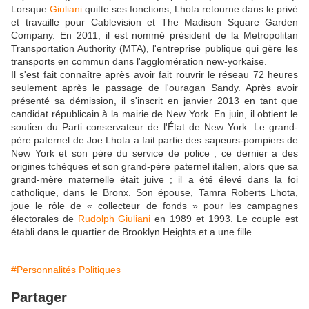
Lorsque
Giuliani
quitte ses fonctions, Lhota retourne dans le privé
et travaille pour Cablevision et The Madison Square Garden
Company. En 2011, il est nommé président de la Metropolitan
Transportation Authority (MTA), l'entreprise publique qui gère les
transports en commun dans l'agglomération new-yorkaise.
Il s'est fait connaître après avoir fait rouvrir le réseau 72 heures
seulement après le passage de l'ouragan Sandy. Après avoir
présenté sa démission, il s'inscrit en janvier 2013 en tant que
candidat républicain à la mairie de New York. En juin, il obtient le
soutien du Parti conservateur de l'État de New York. Le grand-
père paternel de Joe Lhota a fait partie des sapeurs-pompiers de
New York et son père du service de police ; ce dernier a des
origines tchèques et son grand-père paternel italien, alors que sa
grand-mère maternelle était juive ; il a été élevé dans la foi
catholique, dans le Bronx. Son épouse, Tamra Roberts Lhota,
joue le rôle de « collecteur de fonds » pour les campagnes
électorales de
Rudolph Giuliani
en 1989 et 1993. Le couple est
établi dans le quartier de Brooklyn Heights et a une fille.
#Personnalités Politiques
Partager