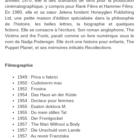
années 1970, elle lit des scénarios de films pour la production
cinématographique, y compris pour Rank Films et Hammer Films.
En 1980, elle et sa sœur Jelena fondent Honeyglen Publishing
Ltd, une petite maison d'édition spécialisée dans la philosophie
de l'histoire, les belles lettres, la biographie et quelques
fictions. Elle se consacre à l'écriture. Son roman anglophone, The
Victims and the Fools, paraît comme un livre numérique sous le
nom de Nadja Poderegin. Elle écrit une histoire pour enfants, The
Puppet Planet, et ses mémoires intitulés Recollections.
Filmographie
1949 : Prica o fabrici
1950 : Cudotvorni mac
1952 : Frosina
1954 : Das Haus an der Küste
1954 : Docteur pour femmes
1955 : Esalon doktora M.
1955 : Du mein stilles Tal
1955 : Der Frontgockel
1957 : The Man Without a Body
1957 : Die Unschuld vom Lande
1957 : Au revoir Franziska