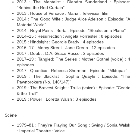
2013 : The Mentalist : Diandra Sunderland : Episode:
"Behind the Red Curtain"
2013 : House of Versace : Maria : Television film
2014 : The Good Wife : Judge Alice Adelson : Episode: "A
Material World"
2014 : Royal Pains : Berta : Episode: "Steaks on a Plane"
2014–15 : Resurrection : Angela Forrester : 8 episodes
2015 : Hindsight : Georgie Brady : 4 episodes
2016–17 : Mercy Street : Jane Green : 12 episodes
2017 : Doubt : D.A. Grace Russo : 2 episodes
2017–19 : Tangled: The Series : Mother Gothel (voice) : 4
episodes
2017 : Quantico : Rebecca Sherman : Episode: "Mktopaz"
2019 : The Blacklist : Sophia Quayle : Episode: "The
Pawnbrokers (No. 146/147)"
2019 : The Bravest Knight : Trulla (voice) : Episode: "Cedric
& the Troll"
2019 : Power : Loretta Walsh : 3 episodes
Scène
1979–81 : They're Playing Our Song : Swing / Sonia Walsk
: Imperial Theatre : Voice