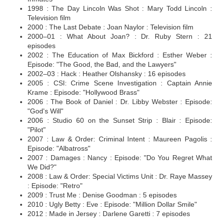
1998 : The Day Lincoln Was Shot : Mary Todd Lincoln :
Television film
2000 : The Last Debate : Joan Naylor : Television film
2000–01 : What About Joan? : Dr. Ruby Stern : 21
episodes
2002 : The Education of Max Bickford : Esther Weber :
Episode: "The Good, the Bad, and the Lawyers"
2002–03 : Hack : Heather Olshansky : 16 episodes
2005 : CSI: Crime Scene Investigation : Captain Annie
Krame : Episode: "Hollywood Brass"
2006 : The Book of Daniel : Dr. Libby Webster : Episode:
"God's Will"
2006 : Studio 60 on the Sunset Strip : Blair : Episode:
"Pilot"
2007 : Law & Order: Criminal Intent : Maureen Pagolis :
Episode: "Albatross"
2007 : Damages : Nancy : Episode: "Do You Regret What
We Did?"
2008 : Law & Order: Special Victims Unit : Dr. Raye Massey
: Episode: "Retro"
2009 : Trust Me : Denise Goodman : 5 episodes
2010 : Ugly Betty : Eve : Episode: "Million Dollar Smile"
2012 : Made in Jersey : Darlene Garetti : 7 episodes