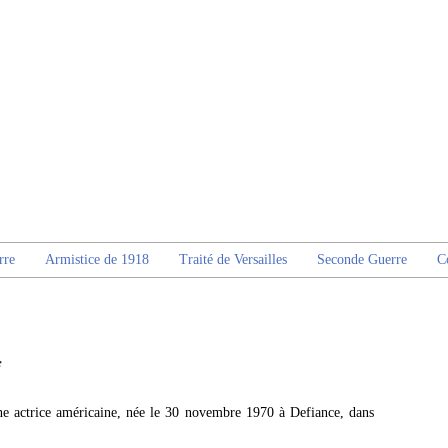
rre
Armistice de 1918
Traité de Versailles
Seconde Guerre
C
e
ne actrice américaine, née le 30 novembre 1970 à Defiance, dans