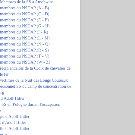
s Membres de la SS à Auschwitz
s membres du NSDAP (A - B)
s membres du NSDAP (C - D)
s membres du NSDAP (E - F)
s membres du NSDAP (G - H)
s membres du NSDAP (I - K)
s membres du NSDAP (L - M)
s membres du NSDAP (N - Q)
s membres du NSDAP (R - S)
s membres du NSDAP (T - V)
s membres du NSDAP (W - Z)
 récipiendaires de la Croix de chevalier de
de fer
 victimes de la Nuit des Longs Couteaux
personnel SS du camp de concentration de
urg
 d'Adolf Hitler
 SS en Pologne durant l'occupation
e
ie d'Adolf Hitler
 d'Adolf Hitler
lle d'Adolf Hitler
anze