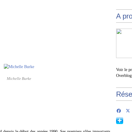
A pr
Voir le p
Overblog
Michelle Burke
Rése
 depuis le début des années 1990. Ses premiers rôles importants