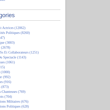
gories
t Actrices
(12062)
ités Politiques
(8260)
47)
que
(3003)
(2678)
 Ss Et Collaborateurs
(1251)
u Spectacle
(1143)
ques
(1061)
15)
(1000)
ur
(992)
tes
(916)
s
(873)
s-Chanteuses
(769)
nts
(704)
ions Militaires
(676)
ions Politiques
(628)