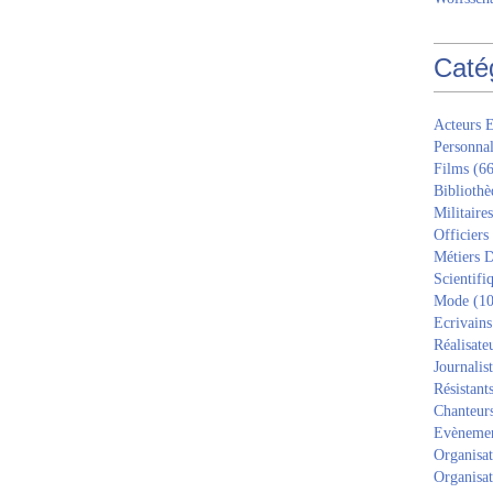
Caté
Acteurs E
Personnal
Films
(66
Bibliothè
Militaires
Officiers
Métiers D
Scientifi
Mode
(10
Ecrivains
Réalisate
Journalis
Résistant
Chanteur
Evèneme
Organisat
Organisat