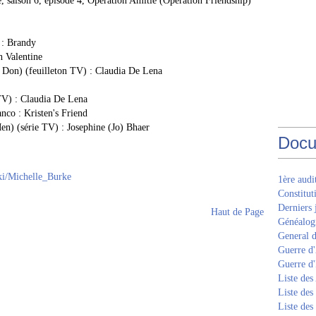
e, saison 6, épisode 4, Opération Amitié (Operation Friendship)
 : Brandy
h Valentine
t Don) (feuilleton TV) : Claudia De Lena
 TV) : Claudia De Lena
nco : Kristen's Friend
en) (série TV) : Josephine (Jo) Bhaer
Docu
iki/Michelle_Burke
1ère aud
Constitut
Derniers 
Haut de Page
Généalogi
General d
Guerre d'
Guerre d
Liste des
Liste des
Liste des