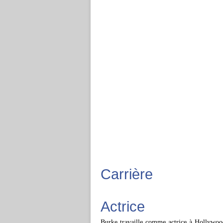
Carrière
Actrice
Burke travaille comme actrice à Hollywood