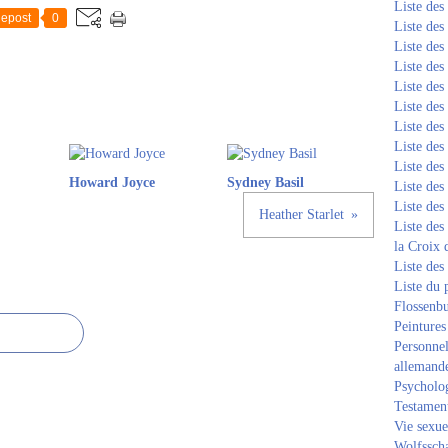
Liste de
epost
0
Liste de
Liste de
Liste de
Liste de
Liste de
Liste de
Liste de
Liste de
Howard Joyce
Sydney Basil
Liste de
Liste de
Heather Starlet
Liste des
la Croix 
Liste des
Liste du 
Flossenb
Peintures
Personnel
allemand
Psycholog
Testament
Vie sexue
Wolfssch