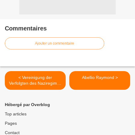
Commentaires
Ajouter un commentaire
< Vereinigung der
Abellio Raymond >
Verfolgten des Naziregimes
– Bund der
Antifaschistinnen und
Antifaschisten (VVN - BdA)
Hébergé par Overblog
Top articles
Pages
Contact