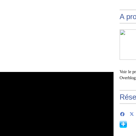
A pr
Voir le p
Overblog
Rése