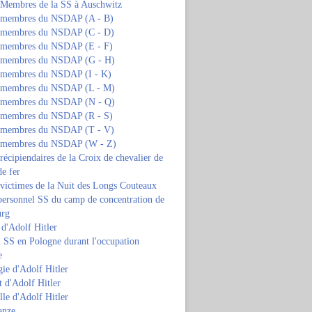
s Membres de la SS à Auschwitz
s membres du NSDAP (A - B)
s membres du NSDAP (C - D)
s membres du NSDAP (E - F)
s membres du NSDAP (G - H)
s membres du NSDAP (I - K)
s membres du NSDAP (L - M)
s membres du NSDAP (N - Q)
s membres du NSDAP (R - S)
s membres du NSDAP (T - V)
s membres du NSDAP (W - Z)
 récipiendaires de la Croix de chevalier de
de fer
 victimes de la Nuit des Longs Couteaux
personnel SS du camp de concentration de
urg
 d'Adolf Hitler
 SS en Pologne durant l'occupation
e
ie d'Adolf Hitler
 d'Adolf Hitler
lle d'Adolf Hitler
anze