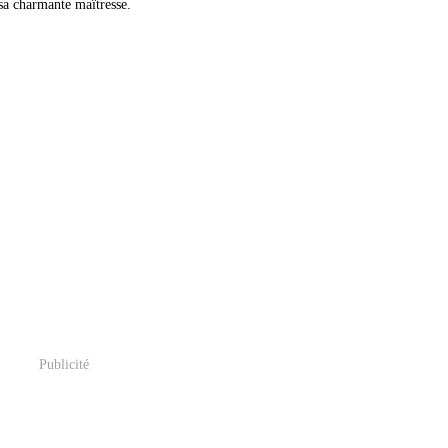
 sa charmante maîtresse.
Publicité