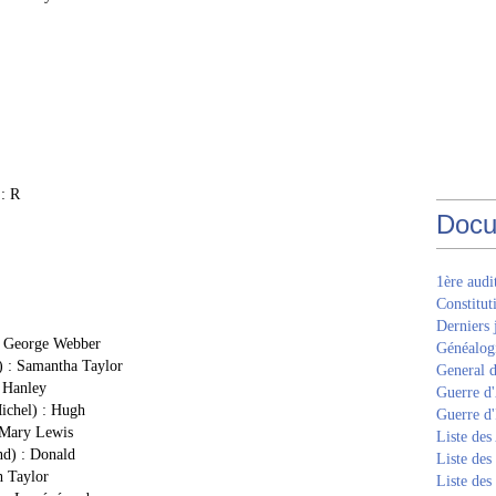
 : R
Docu
1ère aud
Constitut
Derniers 
 : George Webber
Généalogi
) : Samantha Taylor
General d
y Hanley
Guerre d'
ichel) : Hugh
Guerre d
 Mary Lewis
Liste des
nd) : Donald
Liste des
h Taylor
Liste des