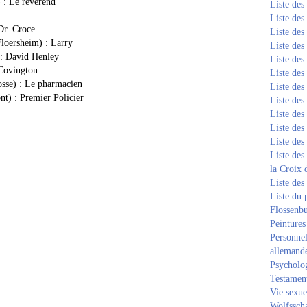
 : Le révérend
Liste de
Liste de
Dr. Croce
Liste de
Floersheim) : Larry
Liste de
 : David Henley
Liste de
Covington
Liste de
sse) : Le pharmacien
Liste de
t) : Premier Policier
Liste de
Liste de
Liste de
Liste de
Liste des
la Croix 
Liste des
Liste du 
Flossenb
Peintures
Personnel
allemand
Psycholog
Testament
Vie sexue
Wolfssch