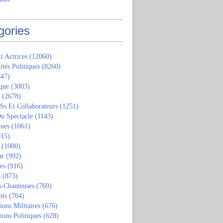
gories
t Actrices
(12060)
ités Politiques
(8260)
47)
que
(3003)
(2678)
 Ss Et Collaborateurs
(1251)
u Spectacle
(1143)
ques
(1061)
15)
(1000)
ur
(992)
tes
(916)
s
(873)
s-Chanteuses
(769)
nts
(704)
ions Militaires
(676)
ions Politiques
(628)