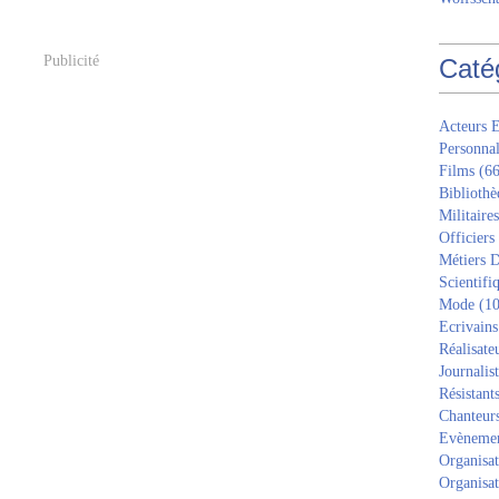
Publicité
Caté
Acteurs E
Personnal
Films
(66
Bibliothè
Militaires
Officiers
Métiers D
Scientifi
Mode
(10
Ecrivains
Réalisate
Journalis
Résistant
Chanteur
Evèneme
Organisat
Organisat