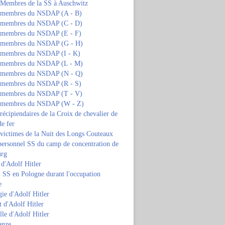
s Membres de la SS à Auschwitz
s membres du NSDAP (A - B)
s membres du NSDAP (C - D)
s membres du NSDAP (E - F)
s membres du NSDAP (G - H)
s membres du NSDAP (I - K)
s membres du NSDAP (L - M)
s membres du NSDAP (N - Q)
s membres du NSDAP (R - S)
s membres du NSDAP (T - V)
s membres du NSDAP (W - Z)
 récipiendaires de la Croix de chevalier de
de fer
 victimes de la Nuit des Longs Couteaux
personnel SS du camp de concentration de
urg
 d'Adolf Hitler
 SS en Pologne durant l'occupation
e
ie d'Adolf Hitler
 d'Adolf Hitler
lle d'Adolf Hitler
anze