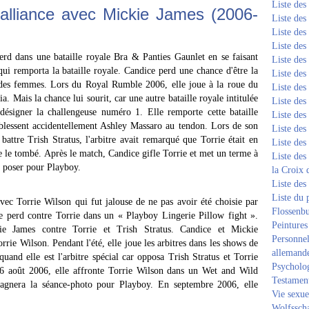
Liste de
 alliance avec Mickie James (2006-
Liste de
Liste de
Liste de
d dans une bataille royale Bra & Panties Gaunlet en se faisant
Liste de
ui remporta la bataille royale. Candice perd une chance d'être la
Liste de
 des femmes. Lors du Royal Rumble 2006, elle joue à la roue du
Liste de
 Mais la chance lui sourit, car une autre bataille royale intitulée
Liste de
igner la challengeuse numéro 1. Elle remporte cette bataille
Liste de
 blessent accidentellement Ashley Massaro au tendon. Lors de son
Liste de
battre Trish Stratus, l'arbitre avait remarqué que Torrie était en
Liste de
ire le tombé. Après le match, Candice gifle Torrie et met un terme à
Liste des
 à poser pour Playboy.
la Croix 
Liste des
Liste du 
avec Torrie Wilson qui fut jalouse de ne pas avoir été choisie par
Flossenb
perd contre Torrie dans un « Playboy Lingerie Pillow fight ».
Peintures
kie James contre Torrie et Trish Stratus. Candice et Mickie
Personnel
rie Wilson. Pendant l'été, elle joue les arbitres dans les shows de
allemand
uand elle est l'arbitre spécial car opposa Trish Stratus et Torrie
Psycholog
6 août 2006, elle affronte Torrie Wilson dans un Wet and Wild
Testament
agnera la séance-photo pour Playboy. En septembre 2006, elle
Vie sexue
Wolfssch