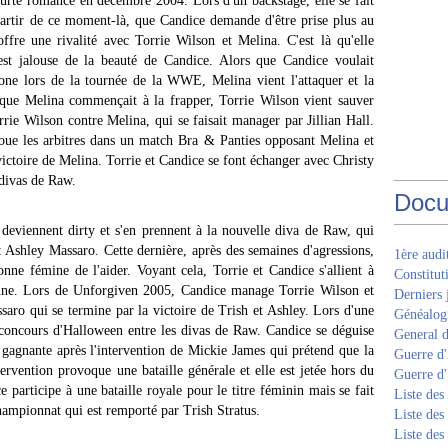
urte romance en décembre 2004. Lors d'un backstage, elle se fait
 partir de ce moment-là, que Candice demande d'être prise plus au
fre une rivalité avec Torrie Wilson et Melina. C'est là qu'elle
st jalouse de la beauté de Candice. Alors que Candice voulait
one lors de la tournée de la WWE, Melina vient l'attaquer et la
 que Melina commençait à la frapper, Torrie Wilson vient sauver
ie Wilson contre Melina, qui se faisait manager par Jillian Hall.
oue les arbitres dans un match Bra & Panties opposant Melina et
ictoire de Melina. Torrie et Candice se font échanger avec Christy
 divas de Raw.
Docu
deviennent dirty et s'en prennent à la nouvelle diva de Raw, qui
 Ashley Massaro. Cette dernière, après des semaines d'agressions,
1ère aud
ne fémine de l'aider. Voyant cela, Torrie et Candice s'allient à
Constitut
nne. Lors de Unforgiven 2005, Candice manage Torrie Wilson et
Derniers 
saro qui se termine par la victoire de Trish et Ashley. Lors d'une
Généalogi
concours d'Halloween entre les divas de Raw. Candice se déguise
General d
gagnante après l'intervention de Mickie James qui prétend que la
Guerre d'
tervention provoque une bataille générale et elle est jetée hors du
Guerre d
participe à une bataille royale pour le titre féminin mais se fait
Liste des
hampionnat qui est remporté par Trish Stratus.
Liste des
Liste des