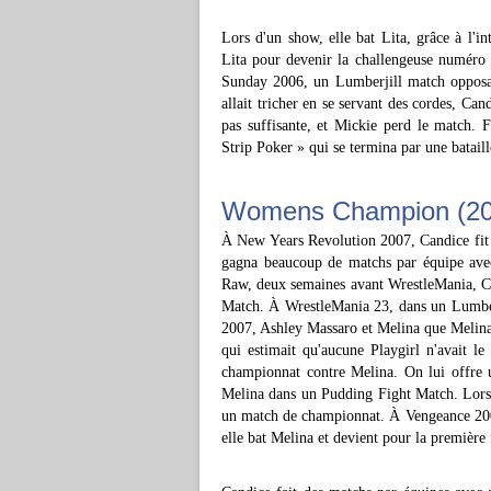
Lors d'un show, elle bat Lita, grâce à l'i
Lita pour devenir la challengeuse numéro 
Sunday 2006, un Lumberjill match opposan
allait tricher en se servant des cordes, Can
pas suffisante, et Mickie perd le match.
Strip Poker » qui se termina par une bataill
Womens Champion (20
À New Years Revolution 2007, Candice fit 
gagna beaucoup de matchs par équipe avec
Raw, deux semaines avant WrestleMania, Can
Match. À WrestleMania 23, dans un Lumberj
2007, Ashley Massaro et Melina que Melina
qui estimait qu'aucune Playgirl n'avait l
championnat contre Melina. On lui offre u
Melina dans un Pudding Fight Match. Lors d
un match de championnat. À Vengeance 2007,
elle bat Melina et devient pour la premièr