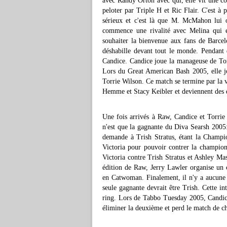
avec Randy Orton avec qui, elle vit une co
peloter par Triple H et Ric Flair. C'est à
sérieux et c'est là que M. McMahon lui of
commence une rivalité avec Melina qui e
souhaiter la bienvenue aux fans de Barcel
déshabille devant tout le monde. Pendant
Candice. Candice joue la manageuse de Torr
Lors du Great American Bash 2005, elle j
Torrie Wilson. Ce match se termine par la v
Hemme et Stacy Keibler et deviennent des
Une fois arrivés à Raw, Candice et Torrie 
n'est que la gagnante du Diva Searsh 2005:
demande à Trish Stratus, étant la Champion
Victoria pour pouvoir contrer la champio
Victoria contre Trish Stratus et Ashley Mas
édition de Raw, Jerry Lawler organise un 
en Catwoman. Finalement, il n'y a aucune 
seule gagnante devrait être Trish. Cette in
ring. Lors de Tabbo Tuesday 2005, Candice 
éliminer la deuxième et perd le match de c