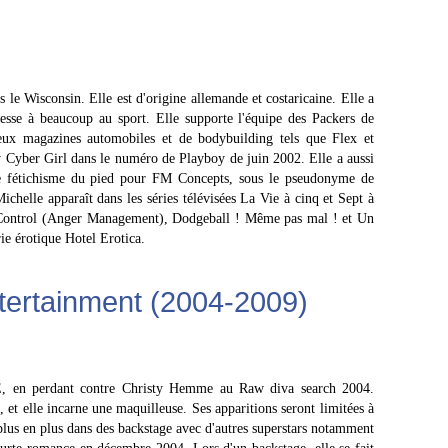
le Wisconsin. Elle est d'origine allemande et costaricaine. Elle a
téresse à beaucoup au sport. Elle supporte l'équipe des Packers de
ux magazines automobiles et de bodybuilding tels que Flex et
Cyber Girl dans le numéro de Playboy de juin 2002. Elle a aussi
e fétichisme du pied pour FM Concepts, sous le pseudonyme de
elle apparaît dans les séries télévisées La Vie à cinq et Sept à
f Control (Anger Management), Dodgeball ! Même pas mal ! et Un
rie érotique Hotel Erotica.
tertainment (2004-2009)
, en perdant contre Christy Hemme au Raw diva search 2004.
et elle incarne une maquilleuse. Ses apparitions seront limitées à
 plus en plus dans des backstage avec d'autres superstars notamment