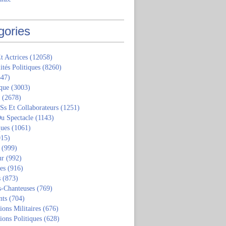
gories
t Actrices
(12058)
ités Politiques
(8260)
47)
que
(3003)
(2678)
 Ss Et Collaborateurs
(1251)
u Spectacle
(1143)
ques
(1061)
15)
(999)
ur
(992)
tes
(916)
s
(873)
s-Chanteuses
(769)
nts
(704)
ions Militaires
(676)
ions Politiques
(628)