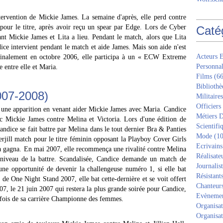
ntervention de Mickie James. La semaine d'après, elle perd contre
pour le titre, après avoir reçu un spear par Edge. Lors de Cyber
Caté
t Mickie James et Lita a lieu. Pendant le match, alors que Lita
dice intervient pendant le match et aide James. Mais son aide n'est
Acteurs E
 Finalement en octobre 2006, elle participa à un « ECW Extreme
Personnal
e entre elle et Maria.
Films
(66
Bibliothè
07-2008)
Militaires
Officiers
une apparition en venant aider Mickie James avec Maria. Candice
Métiers D
 Mickie James contre Melina et Victoria. Lors d'une édition de
Scientifi
dice se fait battre par Melina dans le tout dernier Bra & Panties
Mode
(10
ill match pour le titre féminin opposant la Playboy Cover Girls
Ecrivains
 gagna. En mai 2007, elle recommença une rivalité contre Melina
Réalisate
e niveau de la battre. Scandalisée, Candice demande un match de
Journalis
ne opportunité de devenir la challengeuse numéro 1, si elle bat
Résistant
e One Night Stand 2007, elle bat cette-dernière et se voit offert
Chanteur
 le 21 juin 2007 qui restera la plus grande soirée pour Candice,
Evèneme
e fois de sa carrière Championne des femmes.
Organisat
Organisat