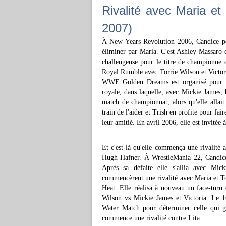
Rivalité avec Maria et
2007)
À New Years Revolution 2006, Candice per
éliminer par Maria. C'est Ashley Massaro q
challengeuse pour le titre de championne
Royal Rumble avec Torrie Wilson et Victoria.
WWE Golden Dreams est organisé pour dés
royale, dans laquelle, avec Mickie James,
match de championnat, alors qu'elle allait 
train de l'aider et Trish en profite pour fa
leur amitié. En avril 2006, elle est invitée
Et c'est là qu'elle commença une rivalité 
Hugh Hafner. À WrestleMania 22, Candice 
Après sa défaite elle s'allia avec Mic
commencèrent une rivalité avec Maria et Tor
Heat. Elle réalisa à nouveau un face-turn q
Wilson vs Mickie James et Victoria. Le 1
Water Match pour déterminer celle qui g
commence une rivalité contre Lita.