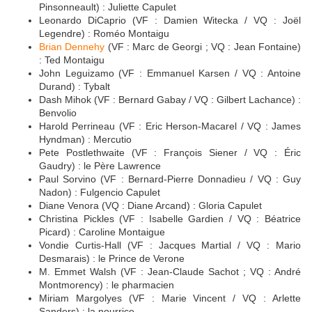
Pinsonneault) : Juliette Capulet
Leonardo DiCaprio (VF : Damien Witecka / VQ : Joël
Legendre) : Roméo Montaigu
Brian Dennehy
(VF : Marc de Georgi ; VQ : Jean Fontaine)
: Ted Montaigu
John Leguizamo (VF : Emmanuel Karsen / VQ : Antoine
Durand) : Tybalt
Dash Mihok (VF : Bernard Gabay / VQ : Gilbert Lachance) :
Benvolio
Harold Perrineau (VF : Eric Herson-Macarel / VQ : James
Hyndman) : Mercutio
Pete Postlethwaite (VF : François Siener / VQ : Éric
Gaudry) : le Père Lawrence
Paul Sorvino (VF : Bernard-Pierre Donnadieu / VQ : Guy
Nadon) : Fulgencio Capulet
Diane Venora (VQ : Diane Arcand) : Gloria Capulet
Christina Pickles (VF : Isabelle Gardien / VQ : Béatrice
Picard) : Caroline Montaigue
Vondie Curtis-Hall (VF : Jacques Martial / VQ : Mario
Desmarais) : le Prince de Verone
M. Emmet Walsh (VF : Jean-Claude Sachot ; VQ : André
Montmorency) : le pharmacien
Miriam Margolyes (VF : Marie Vincent / VQ : Arlette
Sanders) : la nourrice