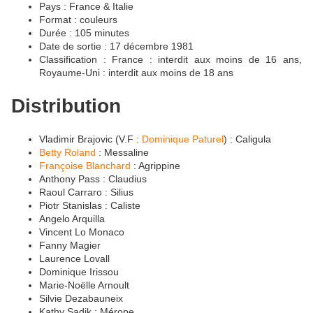
Pays : France & Italie
Format : couleurs
Durée : 105 minutes
Date de sortie : 17 décembre 1981
Classification : France : interdit aux moins de 16 ans,
Royaume-Uni : interdit aux moins de 18 ans
Distribution
Vladimir Brajovic (V.F :
Dominique Paturel
) : Caligula
Betty Roland
: Messaline
Françoise Blanchard
: Agrippine
Anthony Pass : Claudius
Raoul Carraro : Silius
Piotr Stanislas : Caliste
Angelo Arquilla
Vincent Lo Monaco
Fanny Magier
Laurence Lovall
Dominique Irissou
Marie-Noëlle Arnoult
Silvie Dezabauneix
Kathy Sadik : Mérope