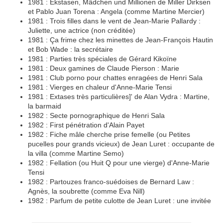
1981 : Ekstasen, Mädchen und Millionen de Miller Dirksen
et Pablo Juan Torena : Angela (comme Martine Mercier)
1981 : Trois filles dans le vent de Jean-Marie Pallardy :
Juliette, une actrice (non créditée)
1981 : Ça frime chez les minettes de Jean-François Hautin
et Bob Wade : la secrétaire
1981 : Parties très spéciales de Gérard Kikoïne
1981 : Deux gamines de Claude Pierson : Marie
1981 : Club porno pour chattes enragées de Henri Sala
1981 : Vierges en chaleur d'Anne-Marie Tensi
1981 : Extases très particulières]' de Alan Vydra : Martine,
la barmaid
1982 : Secte pornographique de Henri Sala
1982 : First pénétration d'Alain Payet
1982 : Fiche mâle cherche prise femelle (ou Petites
pucelles pour grands vicieux) de Jean Luret : occupante de
la villa (comme Martine Semo)
1982 : Fellation (ou Huit Q pour une vierge) d'Anne-Marie
Tensi
1982 : Partouzes franco-suédoises de Bernard Law :
Agnès, la soubrette (comme Eva Nill)
1982 : Parfum de petite culotte de Jean Luret : une invitée