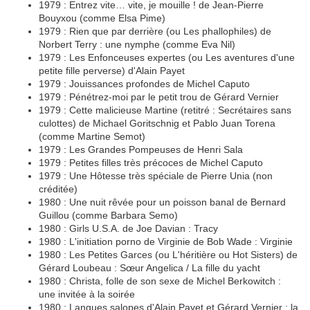
1979 : Entrez vite… vite, je mouille ! de Jean-Pierre
Bouyxou (comme Elsa Pime)
1979 : Rien que par derrière (ou Les phallophiles) de
Norbert Terry : une nymphe (comme Eva Nil)
1979 : Les Enfonceuses expertes (ou Les aventures d'une
petite fille perverse) d'Alain Payet
1979 : Jouissances profondes de Michel Caputo
1979 : Pénétrez-moi par le petit trou de Gérard Vernier
1979 : Cette malicieuse Martine (retitré : Secrétaires sans
culottes) de Michael Goritschnig et Pablo Juan Torena
(comme Martine Semot)
1979 : Les Grandes Pompeuses de Henri Sala
1979 : Petites filles très précoces de Michel Caputo
1979 : Une Hôtesse très spéciale de Pierre Unia (non
créditée)
1980 : Une nuit rêvée pour un poisson banal de Bernard
Guillou (comme Barbara Semo)
1980 : Girls U.S.A. de Joe Davian : Tracy
1980 : L'initiation porno de Virginie de Bob Wade : Virginie
1980 : Les Petites Garces (ou L'héritière ou Hot Sisters) de
Gérard Loubeau : Sœur Angelica / La fille du yacht
1980 : Christa, folle de son sexe de Michel Berkowitch :
une invitée à la soirée
1980 : Langues salopes d'Alain Payet et Gérard Vernier : la