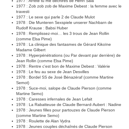
1977 : Arrête tu me déchires de Henri Sala
1977 : Zob zob zob de Maxime Debest : la femme avec le
travesti
1977 : Le sexe qui parle 2 de Claude Mulot
1978 : Die Munteren Sexspiele unserer Nachbarn de
Rudolf Krause : Babsi Huber
1978 : Remplissez-moi… les 3 trous de Jean Rollin
(comme Elsa Pime)
1978 : La clinique des fantasmes de Gérard Kikoïne
Madame Gilbert
1978 : Hyperpénétrations (ou Par devant par derrière) de
Jean Rollin (comme Elsa Pime)
1978 : Rentre c'est bon de Maxime Debest : Valérie
1978 : Le feu au sexe de Jean Desvilles
1978 : Bordel SS de José Bénazéraf (comme Martine
Semot)
1978 : Suce-moi, salope de Claude Pierson (comme
Martine Semo)
1978 : Caresses infernales de Jean Lefait
1978 : La Rabatteuse de Claude Bernard-Aubert : Nadine
1978 : Jeunes filles pour partouzes de Claude Pierson
(comme Martine Semo)
1978 : Roulette de Alan Vydra
1978 : Jeunes couples déchaînés de Claude Pierson