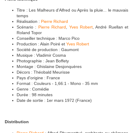
Titre : Les Malheurs d'Alfred ou Après la pluie... le mauvais
temps
Réalisation :
Pierre Richard
Scénario :
Pierre Richard
,
Yves Robert
, André Ruellan et
Roland Topor
Conseiller technique : Marco Pico
Production : Alain Poiré et
Yves Robert
Société de production : Gaumont
Musique : Vladimir Cosma
Photographie : Jean Boffety
Montage : Ghislaine Desjonquères
Décors : Théobald Meurisse
Pays d'origine : France
Format : Couleurs - 1,66:1 - Mono - 35 mm
Genre : Comédie
Durée : 98 minutes
Date de sortie : 1er mars 1972 (France)
Distribution
Pierre Richard
: Alfred Dhumonttyé, architecte au chômage