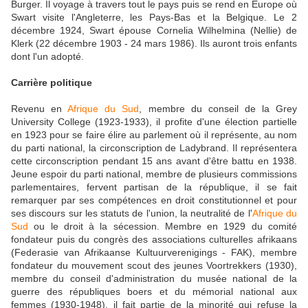
Burger. Il voyage à travers tout le pays puis se rend en Europe où
Swart visite l'Angleterre, les Pays-Bas et la Belgique. Le 2
décembre 1924, Swart épouse Cornelia Wilhelmina (Nellie) de
Klerk (22 décembre 1903 - 24 mars 1986). Ils auront trois enfants
dont l'un adopté.
Carrière politique
Revenu en
Afrique du Sud
, membre du conseil de la Grey
University College (1923-1933), il profite d'une élection partielle
en 1923 pour se faire élire au parlement où il représente, au nom
du parti national, la circonscription de Ladybrand. Il représentera
cette circonscription pendant 15 ans avant d'être battu en 1938.
Jeune espoir du parti national, membre de plusieurs commissions
parlementaires, fervent partisan de la république, il se fait
remarquer par ses compétences en droit constitutionnel et pour
ses discours sur les statuts de l'union, la neutralité de l'
Afrique du
Sud
ou le droit à la sécession. Membre en 1929 du comité
fondateur puis du congrès des associations culturelles afrikaans
(Federasie van Afrikaanse Kultuurverenigings - FAK), membre
fondateur du mouvement scout des jeunes Voortrekkers (1930),
membre du conseil d'administration du musée national de la
guerre des républiques boers et du mémorial national aux
femmes (1930-1948), il fait partie de la minorité qui refuse la