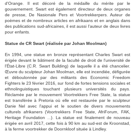
d'Orange. Il est décoré de la médaille du mérite par le
gouvernement. Swart est également directeur de deux organes
de presse, De Nasionale Pers et Voortrekkerpers. Auteur de
poèmes et de nombreux articles en afrikaans et en anglais dans
des publications sud-africaines, il est aussi l'auteur de deux livres
pour enfants.
Statue de CR Swart (réalisée par Johan Moolman)
En 1994, une statue en bronze représentant Charles Swart est
érigée devant le bâtiment de la faculté de droit de l'université de
l'État-Libre (C.R. Swart Building) de laquelle il a été chancelier.
Œuvre du sculpteur Johan Moolman, elle est incendiée, défigurée
et déboulonnée par des militants des Economic Freedom
Fighters le 23 février 2016, sur fond de fortes tensions sociales et
ethnolinguistiques touchant plusieurs universités du pays.
Réclamée par le mouvement Voortrekkers Free State, la statue
est transférée à Pretoria où elle est restaurée par le sculpteur
Danie Nel avec l'appui et le soutien de divers mouvements
culturels afrikaners (Voortrekkers Free State, AfriForum, FAK,
Heritage Foundation ...). La statue est finalement de nouveau
érigée en avril 2017, cette fois à 90 km au sud-est de Kroonstad,
à la ferme voortrekker de Doornkloof située à Lindley.