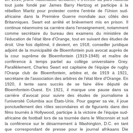
tout juste fondé par James Barry Hertzog et participe à la
rébellion Maritz pour protester contre l'entrée de l'Union sud-
africaine dans la Première Guerre mondiale aux côtés des
Britanniques. Swart est arrêté et brièvement mis en prison. Il
continue néanmoins sa carrière dans l'enseignement, notamment
comme secrétaire du bureau des examens du ministère de
l'éducation de l'état libre d'Orange, tout en suivant des études de
droit. Une fois diplômé, il devient, en 1918, conseiller juridique
adjoint de la municipalité de Bloemfontein puis avocat auprès de
la cour suprême de Bloemfontein (1919-1948) et maître de
conférence à temps partiel au collège universitaire Grey.
Parallèlement, Charles Swart est capitaine de l'équipe de rugby
l'Oranje club de Bloemfontein, arbitre et, de 1919 à 1921,
secrétaire de l'association des arbitres de l'état libre d'Orange. En
1920, il tente sans succès de se faire élire député de
Bloemfontein-Ouest. En 1921, il marque une pause dans sa
carrière d'avocat pour suivre des études de journalisme à
l'université Columbia aux États-Unis. Pour gagner sa vie, il joue
ponctuellement des rôles secondaires et de figurants dans des
films tournés à Hollywood, participe à la victoire de l'équipe sud-
africaine de football lors de sa tournée dans le Wisconsin et suit
la conférence sur le désarmement à Washington, D.C. en tant
que correspondant de presse pour le journal afrikaans Die