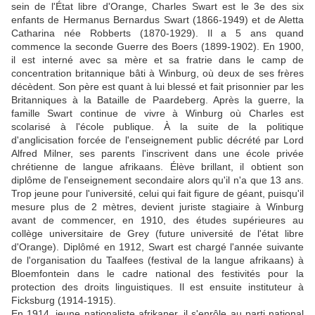
sein de l'État libre d'Orange, Charles Swart est le 3e des six
enfants de Hermanus Bernardus Swart (1866-1949) et de Aletta
Catharina née Robberts (1870-1929). Il a 5 ans quand
commence la seconde Guerre des Boers (1899-1902). En 1900,
il est interné avec sa mère et sa fratrie dans le camp de
concentration britannique bâti à Winburg, où deux de ses frères
décèdent. Son père est quant à lui blessé et fait prisonnier par les
Britanniques à la Bataille de Paardeberg. Après la guerre, la
famille Swart continue de vivre à Winburg où Charles est
scolarisé à l'école publique. À la suite de la politique
d'anglicisation forcée de l'enseignement public décrété par Lord
Alfred Milner, ses parents l'inscrivent dans une école privée
chrétienne de langue afrikaans. Élève brillant, il obtient son
diplôme de l'enseignement secondaire alors qu'il n'a que 13 ans.
Trop jeune pour l'université, celui qui fait figure de géant, puisqu'il
mesure plus de 2 mètres, devient juriste stagiaire à Winburg
avant de commencer, en 1910, des études supérieures au
collège universitaire de Grey (future université de l'état libre
d'Orange). Diplômé en 1912, Swart est chargé l'année suivante
de l'organisation du Taalfees (festival de la langue afrikaans) à
Bloemfontein dans le cadre national des festivités pour la
protection des droits linguistiques. Il est ensuite instituteur à
Ficksburg (1914-1915).
En 1914, jeune nationaliste afrikaner, il s'enrôle au parti national