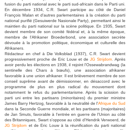
fusion du parti national avec le parti sud-africain dans le Parti uni.
En décembre 1934, C.R. Swart participe au côté de Daniel
François Malan et d'autres parlementaires à la création du parti
national purifié (Gesuiwerde Nasionale Party), permettant ainsi le
maintien du parti national sur la scène politique. En 1935, Swart
devient membre de son comité fédéral et, à la même époque,
membre de l'Afrikaner Broederbond, une association secrète
dévouée à la promotion politique, économique et culturelle des
Afrikaners.
Rédacteur en chef à Die Volksblad (1937), C.R. Swart devient
progressivement proche de Eric Louw et de
JG Strijdom
. Après
avoir perdu les élections en 1938, il rejoint l'Ossewabrandwag (la
sentinelle des Chars à bœufs), une association afrikaner
favorable à une union afrikaner. Il est brièvement membre de son
conseil suprême avant de démissionner, en désaccord avec le
programme de plus en plus radical du mouvement dont
notamment le refus du parlementarisme. Après la scission du
parti uni entre les partisans (minoritaires) du premier ministre
James Barry Hertzog, favorable à la neutralité de l'
Afrique du Sud
dans la Seconde Guerre mondiale, et les partisans (majoritaires)
de Jan Smuts, favorable à l'entrée en guerre de l'Union au côté
des Britanniques, Swart s'oppose au côté d'Hendrik Verwoerd, de
JG Strijdom
et de Eric Louw à la réunification du parti national