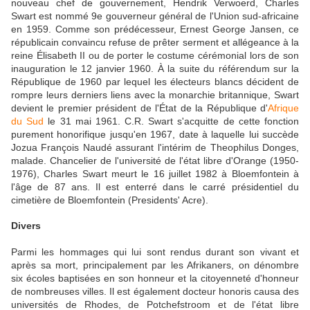
nouveau chef de gouvernement, Hendrik Verwoerd, Charles
Swart est nommé 9e gouverneur général de l'Union sud-africaine
en 1959. Comme son prédécesseur, Ernest George Jansen, ce
républicain convaincu refuse de prêter serment et allégeance à la
reine Élisabeth II ou de porter le costume cérémonial lors de son
inauguration le 12 janvier 1960. À la suite du référendum sur la
République de 1960 par lequel les électeurs blancs décident de
rompre leurs derniers liens avec la monarchie britannique, Swart
devient le premier président de l'État de la République d'
Afrique
du Sud
le 31 mai 1961. C.R. Swart s'acquitte de cette fonction
purement honorifique jusqu'en 1967, date à laquelle lui succède
Jozua François Naudé assurant l'intérim de Theophilus Donges,
malade. Chancelier de l'université de l'état libre d'Orange (1950-
1976), Charles Swart meurt le 16 juillet 1982 à Bloemfontein à
l'âge de 87 ans. Il est enterré dans le carré présidentiel du
cimetière de Bloemfontein (Presidents' Acre).
Divers
Parmi les hommages qui lui sont rendus durant son vivant et
après sa mort, principalement par les Afrikaners, on dénombre
six écoles baptisées en son honneur et la citoyenneté d'honneur
de nombreuses villes. Il est également docteur honoris causa des
universités de Rhodes, de Potchefstroom et de l'état libre