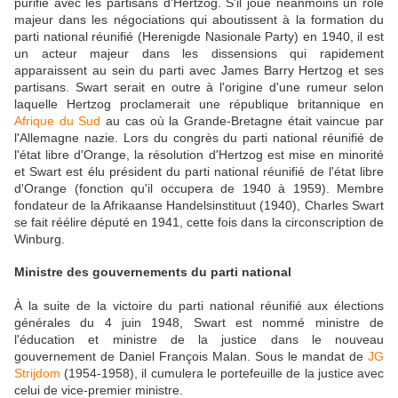
purifié avec les partisans d'Hertzog. S'il joue néanmoins un rôle
majeur dans les négociations qui aboutissent à la formation du
parti national réunifié (Herenigde Nasionale Party) en 1940, il est
un acteur majeur dans les dissensions qui rapidement
apparaissent au sein du parti avec James Barry Hertzog et ses
partisans. Swart serait en outre à l'origine d'une rumeur selon
laquelle Hertzog proclamerait une république britannique en
Afrique du Sud
au cas où la Grande-Bretagne était vaincue par
l'Allemagne nazie. Lors du congrès du parti national réunifié de
l'état libre d'Orange, la résolution d'Hertzog est mise en minorité
et Swart est élu président du parti national réunifié de l'état libre
d'Orange (fonction qu'il occupera de 1940 à 1959). Membre
fondateur de la Afrikaanse Handelsinstituut (1940), Charles Swart
se fait réélire député en 1941, cette fois dans la circonscription de
Winburg.
Ministre des gouvernements du parti national
À la suite de la victoire du parti national réunifié aux élections
générales du 4 juin 1948, Swart est nommé ministre de
l'éducation et ministre de la justice dans le nouveau
gouvernement de Daniel François Malan. Sous le mandat de
JG
Strijdom
(1954-1958), il cumulera le portefeuille de la justice avec
celui de vice-premier ministre.