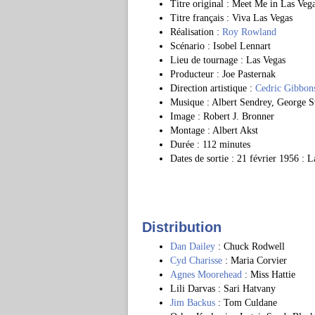
Titre original : Meet Me in Las Veg
Titre français : Viva Las Vegas
Réalisation :
Roy Rowland
Scénario : Isobel Lennart
Lieu de tournage : Las Vegas
Producteur : Joe Pasternak
Direction artistique :
Cedric Gibbon
Musique : Albert Sendrey, George S
Image : Robert J. Bronner
Montage : Albert Akst
Durée : 112 minutes
Dates de sortie : 21 février 1956 : 
Distribution
Dan Dailey
: Chuck Rodwell
Cyd Charisse
: Maria Corvier
Agnes Moorehead
: Miss Hattie
Lili Darvas : Sari Hatvany
Jim Backus
: Tom Culdane