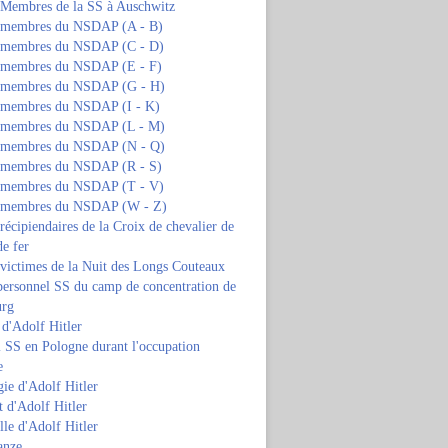
s Membres de la SS à Auschwitz
s membres du NSDAP (A - B)
s membres du NSDAP (C - D)
s membres du NSDAP (E - F)
s membres du NSDAP (G - H)
s membres du NSDAP (I - K)
s membres du NSDAP (L - M)
s membres du NSDAP (N - Q)
s membres du NSDAP (R - S)
s membres du NSDAP (T - V)
s membres du NSDAP (W - Z)
 récipiendaires de la Croix de chevalier de
de fer
 victimes de la Nuit des Longs Couteaux
personnel SS du camp de concentration de
urg
 d'Adolf Hitler
 SS en Pologne durant l'occupation
e
ie d'Adolf Hitler
 d'Adolf Hitler
lle d'Adolf Hitler
anze