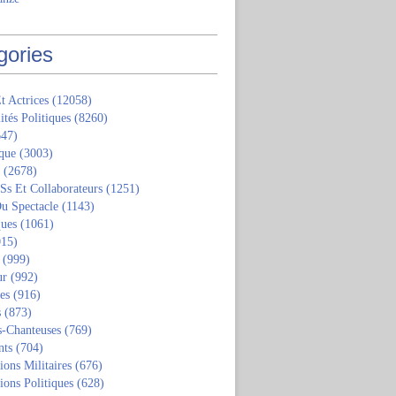
gories
t Actrices
(12058)
ités Politiques
(8260)
47)
que
(3003)
(2678)
 Ss Et Collaborateurs
(1251)
u Spectacle
(1143)
ques
(1061)
15)
(999)
ur
(992)
tes
(916)
s
(873)
s-Chanteuses
(769)
nts
(704)
ions Militaires
(676)
ions Politiques
(628)