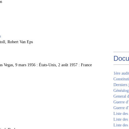
as
s
toll, Robert Van Eps
Docu
Las Vegas, 9 mars 1956 : États-Unis, 2 août 1957 : France
1ère aud
Constitut
Derniers 
Généalogi
General d
Guerre d'
Guerre d
Liste des
Liste des
Liste des