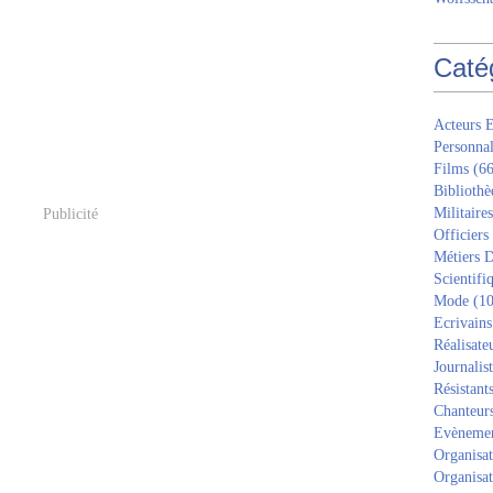
Caté
Acteurs E
Personnal
Films
(66
Bibliothè
Militaires
Publicité
Officiers
Métiers D
Scientifi
Mode
(10
Ecrivains
Réalisate
Journalis
Résistant
Chanteur
Evèneme
Organisat
Organisat