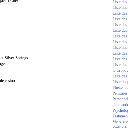
jack Dealer
Liste de
Liste de
Liste de
Liste de
Liste de
Liste de
Liste de
Liste de
Liste de
Liste de
at Silver Springs
Liste de
ager
Liste des
la Croix 
Liste des
 de casino
Liste du 
Flossenb
Peintures
Personnel
allemand
Psycholog
Testament
Vie sexue
Wolfssch