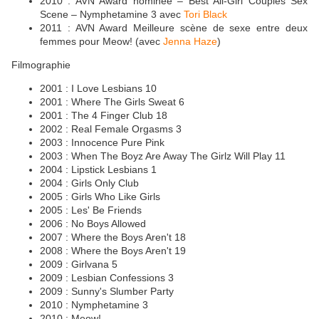
2010 : AVN Award nominée – Best All-Girl Couples Sex
Scene – Nymphetamine 3 avec
Tori Black
2011 : AVN Award Meilleure scène de sexe entre deux
femmes pour Meow! (avec
Jenna Haze
)
Filmographie
2001 : I Love Lesbians 10
2001 : Where The Girls Sweat 6
2001 : The 4 Finger Club 18
2002 : Real Female Orgasms 3
2003 : Innocence Pure Pink
2003 : When The Boyz Are Away The Girlz Will Play 11
2004 : Lipstick Lesbians 1
2004 : Girls Only Club
2005 : Girls Who Like Girls
2005 : Les' Be Friends
2006 : No Boys Allowed
2007 : Where the Boys Aren't 18
2008 : Where the Boys Aren't 19
2009 : Girlvana 5
2009 : Lesbian Confessions 3
2009 : Sunny's Slumber Party
2010 : Nymphetamine 3
2010 : Meow!