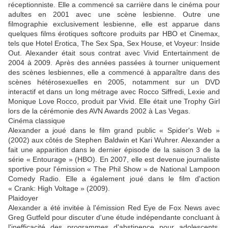
réceptionniste. Elle a commencé sa carrière dans le cinéma pour
adultes en 2001 avec une scène lesbienne. Outre une
filmographie exclusivement lesbienne, elle est apparue dans
quelques films érotiques softcore produits par HBO et Cinemax,
tels que Hotel Erotica, The Sex Spa, Sex House, et Voyeur: Inside
Out. Alexander était sous contrat avec Vivid Entertainment de
2004 à 2009. Après des années passées à tourner uniquement
des scènes lesbiennes, elle a commencé à apparaître dans des
scènes hétérosexuelles en 2005, notamment sur un DVD
interactif et dans un long métrage avec Rocco Siffredi, Lexie and
Monique Love Rocco, produit par Vivid. Elle était une Trophy Girl
lors de la cérémonie des AVN Awards 2002 à Las Vegas.
Cinéma classique
Alexander a joué dans le film grand public « Spider's Web »
(2002) aux côtés de Stephen Baldwin et Kari Wuhrer. Alexander a
fait une apparition dans le dernier épisode de la saison 3 de la
série « Entourage » (HBO). En 2007, elle est devenue journaliste
sportive pour l'émission « The Phil Show » de National Lampoon
Comedy Radio. Elle a également joué dans le film d'action
« Crank: High Voltage » (2009).
Plaidoyer
Alexander a été invitée à l'émission Red Eye de Fox News avec
Greg Gutfeld pour discuter d'une étude indépendante concluant à
l'inefficacité des programmes d'abstinence pour adolescents,