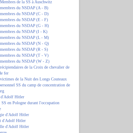
s Membres de la SS à Auschwitz
s membres du NSDAP (A - B)
s membres du NSDAP (C - D)
s membres du NSDAP (E - F)
s membres du NSDAP (G - H)
s membres du NSDAP (I - K)
s membres du NSDAP (L - M)
s membres du NSDAP (N - Q)
s membres du NSDAP (R - S)
s membres du NSDAP (T - V)
s membres du NSDAP (W - Z)
 récipiendaires de la Croix de chevalier de
de fer
 victimes de la Nuit des Longs Couteaux
personnel SS du camp de concentration de
urg
 d'Adolf Hitler
 SS en Pologne durant l'occupation
e
ie d'Adolf Hitler
 d'Adolf Hitler
lle d'Adolf Hitler
anze