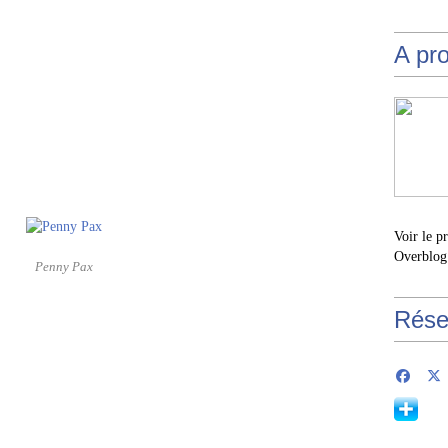
A pr
Voir le p
Overblog
Penny Pax
Rése