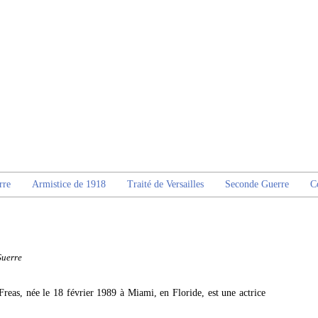
rre
Armistice de 1918
Traité de Versailles
Seconde Guerre
C
Guerre
eas, née le 18 février 1989 à Miami, en Floride, est une actrice