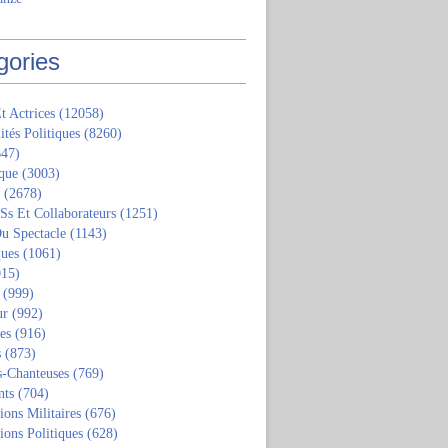
gories
t Actrices
(12058)
ités Politiques
(8260)
47)
que
(3003)
(2678)
 Ss Et Collaborateurs
(1251)
u Spectacle
(1143)
ques
(1061)
15)
(999)
ur
(992)
tes
(916)
s
(873)
s-Chanteuses
(769)
nts
(704)
ions Militaires
(676)
ions Politiques
(628)