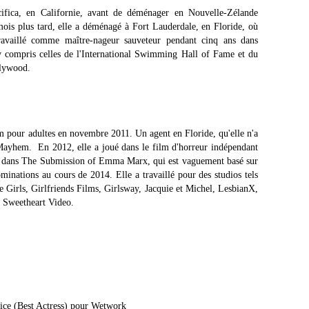
ifica, en Californie, avant de déménager en Nouvelle-Zélande
 mois plus tard, elle a déménagé à Fort Lauderdale, en Floride, où
travaillé comme maître-nageur sauveteur pendant cinq ans dans
 y compris celles de l'International Swimming Hall of Fame et du
lywood.
lm pour adultes en novembre 2011. Un agent en Floride, qu'elle n'a
 Mayhem. En 2012, elle a joué dans le film d'horreur indépendant
 dans The Submission of Emma Marx, qui est vaguement basé sur
minations au cours de 2014. Elle a travaillé pour des studios tels
Girls, Girlfriends Films, Girlsway, Jacquie et Michel, LesbianX,
, Sweetheart Video.
ice (Best Actress) pour Wetwork