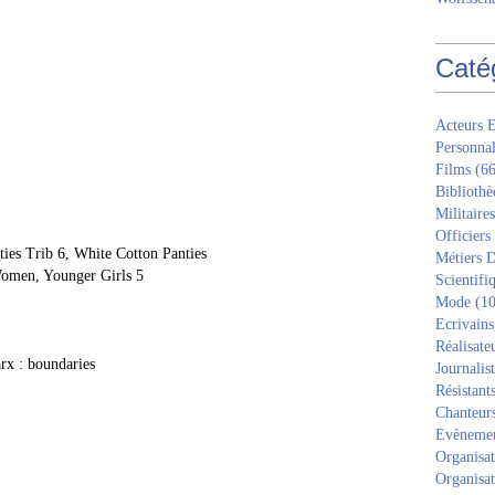
Caté
Acteurs E
Personnal
Films
(66
Bibliothè
Militaires
Officiers
ies Trib 6, White Cotton Panties
Métiers D
Women, Younger Girls 5
Scientifi
Mode
(10
Ecrivains
Réalisate
x : boundaries
Journalis
Résistant
Chanteur
Evèneme
Organisat
Organisat