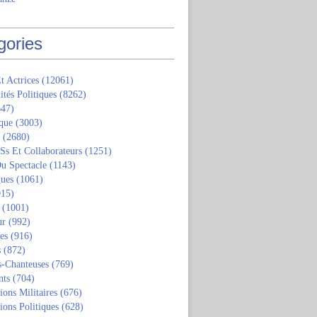
gories
t Actrices
(12061)
ités Politiques
(8262)
47)
que
(3003)
(2680)
 Ss Et Collaborateurs
(1251)
u Spectacle
(1143)
ques
(1061)
15)
(1001)
ur
(992)
tes
(916)
s
(872)
s-Chanteuses
(769)
nts
(704)
ions Militaires
(676)
ions Politiques
(628)