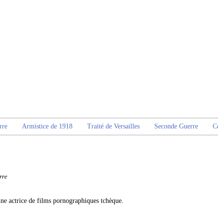
rre
Armistice de 1918
Traité de Versailles
Seconde Guerre
C
rre
ne actrice de films pornographiques tchèque.