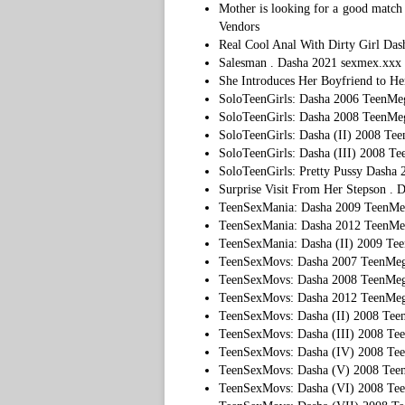
Mother is looking for a good matc
Vendors
Real Cool Anal With Dirty Girl Da
Salesman . Dasha 2021 sexmex.xx
She Introduces Her Boyfriend to 
SoloTeenGirls: Dasha 2006 Teen
SoloTeenGirls: Dasha 2008 Teen
SoloTeenGirls: Dasha (II) 2008 
SoloTeenGirls: Dasha (III) 2008
SoloTeenGirls: Pretty Pussy Das
Surprise Visit From Her Stepson .
TeenSexMania: Dasha 2009 Teen
TeenSexMania: Dasha 2012 Teen
TeenSexMania: Dasha (II) 2009 
TeenSexMovs: Dasha 2007 TeenM
TeenSexMovs: Dasha 2008 TeenM
TeenSexMovs: Dasha 2012 TeenM
TeenSexMovs: Dasha (II) 2008 T
TeenSexMovs: Dasha (III) 2008 
TeenSexMovs: Dasha (IV) 2008 
TeenSexMovs: Dasha (V) 2008 T
TeenSexMovs: Dasha (VI) 2008 