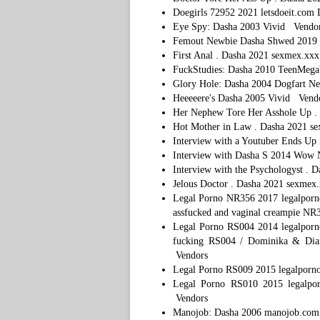
Doegirls 72952 2021 letsdoeit.com
Eye Spy: Dasha 2003 Vivid Vendo
Femout Newbie Dasha Shwed 2019
First Anal . Dasha 2021 sexmex.xx
FuckStudies: Dasha 2010 TeenMe
Glory Hole: Dasha 2004 Dogfart N
Heeeeere's Dasha 2005 Vivid Vend
Her Nephew Tore Her Asshole Up 
Hot Mother in Law . Dasha 2021 
Interview with a Youtuber Ends Up
Interview with Dasha S 2014 Wo
Interview with the Psychologyst .
Jelous Doctor . Dasha 2021 sexme
Legal Porno NR356 2017 legalporno
assfucked and vaginal creampie N
Legal Porno RS004 2014 legalporno
fucking RS004 / Dominika & Diana
Vendors
Legal Porno RS009 2015 legalporn
Legal Porno RS010 2015 legalpo
Vendors
Manojob: Dasha 2006 manojob.c