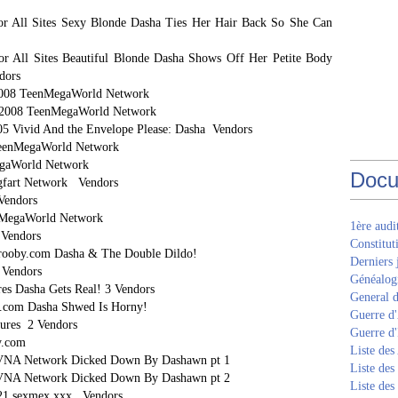
or All Sites Sexy Blonde Dasha Ties Her Hair Back So She Can
r All Sites Beautiful Blonde Dasha Shows Off Her Petite Body
dors
a 2008 TeenMegaWorld Network
ya 2008 TeenMegaWorld Network
5 Vivid And the Envelope Please: Dasha Vendors
 TeenMegaWorld Network
MegaWorld Network
Docu
gfart Network Vendors
Vendors
enMegaWorld Network
1ère aud
Vendors
Constitut
grooby.com Dasha & The Double Dildo!
Derniers 
 Vendors
Généalogi
es Dasha Gets Real! 3 Vendors
General d
y.com Dasha Shwed Is Horny!
Guerre d'
ures 2 Vendors
Guerre d
oby.com
Liste des
VNA Network Dicked Down By Dashawn pt 1
Liste des
VNA Network Dicked Down By Dashawn pt 2
Liste des
021 sexmex.xxx Vendors