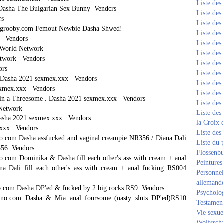
Liste de
 Dasha The Bulgarian Sex Bunny Vendors
Liste de
rs
Liste de
 grooby.com Femout Newbie Dasha Shwed!
Liste de
x Vendors
Liste de
gaWorld Network
Liste de
etwork Vendors
Liste de
ors
Liste de
. Dasha 2021 sexmex.xxx Vendors
Liste de
sexmex.xxx Vendors
Liste de
 in a Threesome . Dasha 2021 sexmex.xxx Vendors
Liste de
w Network
Liste des
 Dasha 2021 sexmex.xxx Vendors
la Croix 
x.xxx Vendors
Liste des
.com Dasha assfucked and vaginal creampie NR356 / Diana Dali
Liste du 
R356 Vendors
Flossenb
.com Dominika & Dasha fill each other's ass with cream + anal
Peintures
 Dali fill each other's ass with cream + anal fucking RS004
Personnel
allemand
o.com Dasha DP'ed & fucked by 2 big cocks RS9 Vendors
Psycholog
rno.com Dasha & Mia anal foursome (nasty sluts DP'ed)RS10
Testament
Vie sexue
om
Wolfssch