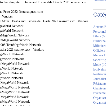
h to her daughter . Dasha and Esmeralda Duarte 2021 sexmex.xxx
sha Frost 2022 firstanalquest.com
Caté
x Vendors
Her Mom . Dasha and Esmeralda Duarte 2021 sexmex.xxx Vendors
MegaWorld Network
Acteurs E
MegaWorld Network
Personnal
TeenMegaWorld Network
Films
(66
 TeenMegaWorld Network
Bibliothè
ha 2008 TeenMegaWorld Network
Militaires
 Dasha 2021 sexmex.xxx Vendors
Officiers
MegaWorld Network
Métiers D
MegaWorld Network
Scientifi
TeenMegaWorld Network
Mode
(10
egaWorld Network
Ecrivains
egaWorld Network
Réalisate
egaWorld Network
Journalis
eenMegaWorld Network
Résistant
TeenMegaWorld Network
Chanteur
TeenMegaWorld Network
Evèneme
eenMegaWorld Network
Organisat
TeenMegaWorld Network
Organisat