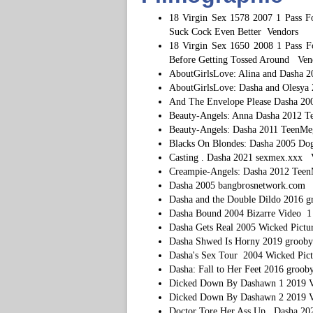
18 Virgin Sex 1578 2007 1 Pass F
Suck Cock Even Better Vendors
18 Virgin Sex 1650 2008 1 Pass Fo
Before Getting Tossed Around Ven
AboutGirlsLove: Alina and Dash
AboutGirlsLove: Dasha and Oles
And The Envelope Please Dasha 200
Beauty-Angels: Anna Dasha 2012
Beauty-Angels: Dasha 2011 Teen
Blacks On Blondes: Dasha 2005 Do
Casting . Dasha 2021 sexmex.xxx 
Creampie-Angels: Dasha 2012 Te
Dasha 2005 bangbrosnetwork.com 
Dasha and the Double Dildo 2016 
Dasha Bound 2004 Bizarre Video 1
Dasha Gets Real 2005 Wicked Pictur
Dasha Shwed Is Horny 2019 groob
Dasha's Sex Tour 2004 Wicked Pict
Dasha: Fall to Her Feet 2016 gro
Dicked Down By Dashawn 1 2019 
Dicked Down By Dashawn 2 2019 
Doctor Tore Her Ass Up . Dasha 2