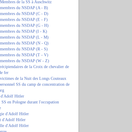
s Membres de la SS à Auschwitz
s membres du NSDAP (A - B)
s membres du NSDAP (C - D)
s membres du NSDAP (E - F)
s membres du NSDAP (G - H)
s membres du NSDAP (I - K)
s membres du NSDAP (L - M)
s membres du NSDAP (N - Q)
s membres du NSDAP (R - S)
s membres du NSDAP (T - V)
s membres du NSDAP (W - Z)
 récipiendaires de la Croix de chevalier de
de fer
 victimes de la Nuit des Longs Couteaux
personnel SS du camp de concentration de
urg
 d'Adolf Hitler
 SS en Pologne durant l'occupation
e
ie d'Adolf Hitler
 d'Adolf Hitler
lle d'Adolf Hitler
anze