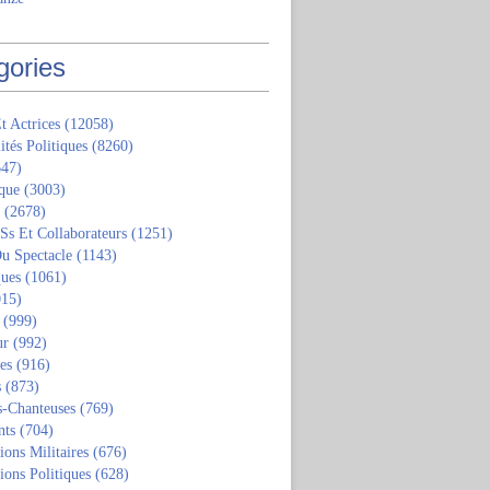
gories
t Actrices
(12058)
ités Politiques
(8260)
47)
que
(3003)
(2678)
 Ss Et Collaborateurs
(1251)
u Spectacle
(1143)
ques
(1061)
15)
(999)
ur
(992)
tes
(916)
s
(873)
s-Chanteuses
(769)
nts
(704)
ions Militaires
(676)
ions Politiques
(628)