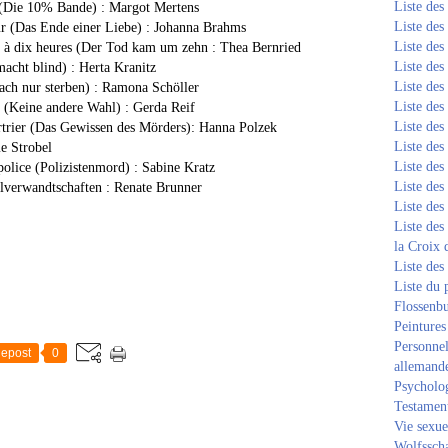
Liste de
 (Die 10% Bande) : Margot Mertens
Liste de
ur (Das Ende einer Liebe) : Johanna Brahms
Liste de
t à dix heures (Der Tod kam um zehn : Thea Bernried
Liste de
macht blind) : Herta Kranitz
Liste de
fach nur sterben) : Ramona Schöller
Liste de
er (Keine andere Wahl) : Gerda Reif
Liste de
rtrier (Das Gewissen des Mörders): Hanna Polzek
Liste de
e Strobel
Liste de
police (Polizistenmord) : Sabine Kratz
Liste de
hlverwandtschaften : Renate Brunner
Liste de
Liste des
la Croix 
Liste des
Liste du 
Flossenb
Peintures
Personnel
epost
0
allemand
Psycholog
Testament
Vie sexue
Wolfssch