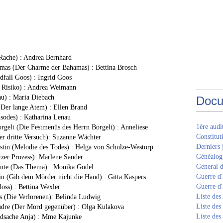
Rache) : Andrea Bernhard
amas (Der Charme der Bahamas) : Bettina Brosch
dfall Goos) : Ingrid Goos
n Risiko) : Andrea Weimann
au) : Maria Diebach
Docu
(Der lange Atem) : Ellen Brand
isodes) : Katharina Lenau
1ère aud
orgelt (Die Festmenüs des Herrn Borgelt) : Anneliese
Constitut
Der dritte Versuch): Suzanne Wächter
Derniers 
stin (Melodie des Todes) : Helga von Schulze-Westorp
Généalogi
rzer Prozess): Marlene Sander
General d
sante (Das Thema) : Monika Godel
Guerre d'
in (Gib dem Mörder nicht die Hand) : Gitta Kaspers
Guerre d
loss) : Bettina Wexler
Liste des
s (Die Verlorenen): Belinda Ludwig
Liste des
udre (Der Mord gegenüber) : Olga Kulakova
Liste des
undsache Anja) : Mme Kajunke