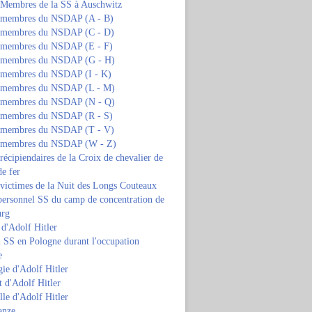
s Membres de la SS à Auschwitz
s membres du NSDAP (A - B)
s membres du NSDAP (C - D)
s membres du NSDAP (E - F)
s membres du NSDAP (G - H)
s membres du NSDAP (I - K)
s membres du NSDAP (L - M)
s membres du NSDAP (N - Q)
s membres du NSDAP (R - S)
s membres du NSDAP (T - V)
s membres du NSDAP (W - Z)
 récipiendaires de la Croix de chevalier de
de fer
 victimes de la Nuit des Longs Couteaux
personnel SS du camp de concentration de
urg
 d'Adolf Hitler
 SS en Pologne durant l'occupation
e
ie d'Adolf Hitler
 d'Adolf Hitler
lle d'Adolf Hitler
anze