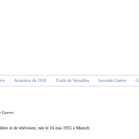
rre
Armistice de 1918
Traité de Versailles
Seconde Guerre
C
e Guerre
héâtre et de télévision, née le 16 mai 1955 à Munich.