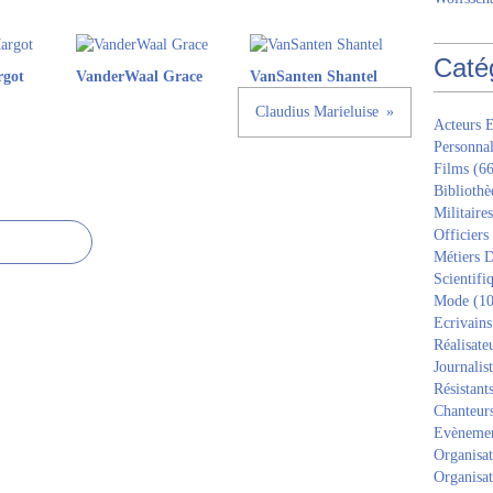
Caté
rgot
VanderWaal Grace
VanSanten Shantel
Claudius Marieluise
Acteurs E
Personnal
Films
(66
Bibliothè
Militaires
Officiers
Métiers D
Scientifi
Mode
(10
Ecrivains
Réalisate
Journalis
Résistant
Chanteur
Evèneme
Organisat
Organisat