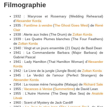
Filmographie
1932 : Maryrose et Rosemary (Wedding Rehearsal)
d'
Alexander Korda
1935 :
Fantôme à vendre
(
The Ghost Goes West
) de
René
Clair
1938 : Alerte aux Indes (The Drum) de
Zoltan Korda
1939 : Les Quatre Plumes blanches (The Four Feathers)
de
Zoltan Korda
1940 : Vingt et un jours ensemble (21 Days) de Basil Dean
1941 : La Commandante Barbara (Major Barbara) de
Gabriel Pascal
1941 : Lady Hamilton (That Hamilton Woman) d'
Alexander
Korda
1942 : Le Livre de la jungle (Jungle Book) de
Zoltan Korda
1945 : Le Verdict de l'amour (Perfect Strangers) de
Alexander Korda
1954 : La rousse mène l'enquête (Malaga) de
Richard Sale
1955 :
Vacances à Venise
(
Summertime
) de David Lean
1955 : L'Autre Homme (The Deep Blue Sea) de
Anatole
Litvak
1960 : Scent of Mystery de Jack Cardiff