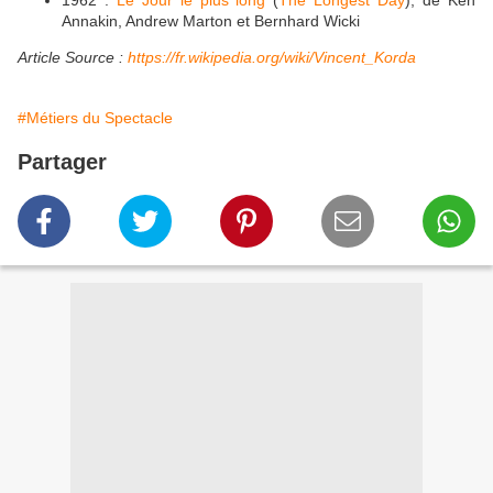
1962 :
Le Jour le plus long
(
The Longest Day
), de Ken
Annakin, Andrew Marton et Bernhard Wicki
Article Source :
https://fr.wikipedia.org/wiki/Vincent_Korda
#Métiers du Spectacle
Partager