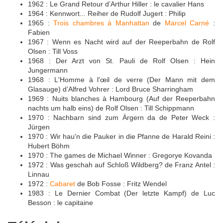
1962 : Le Grand Retour d’Arthur Hiller : le cavalier Hans
1964 : Kennwort... Reiher de Rudolf Jugert : Philip
1965 :
Trois chambres à Manhattan
de
Marcel Carné
:
Fabien
1967 : Wenn es Nacht wird auf der Reeperbahn de Rolf
Olsen : Till Voss
1968 : Der Arzt von St. Pauli de Rolf Olsen : Hein
Jungermann
1968 : L'Homme à l'œil de verre (Der Mann mit dem
Glasauge) d’Alfred Vohrer : Lord Bruce Sharringham
1969 : Nuits blanches à Hambourg (Auf der Reeperbahn
nachts um halb eins) de Rolf Olsen : Till Schippmann
1970 : Nachbarn sind zum Ärgern da de Peter Weck :
Jürgen
1970 : Wir hau'n die Pauker in die Pfanne de Harald Reini :
Hubert Böhm
1970 : The games de Michael Winner : Gregorye Kovanda
1972 : Was geschah auf Schloß Wildberg? de Franz Antel :
Linnau
1972 :
Cabaret
de Bob Fosse : Fritz Wendel
1983 : Le Dernier Combat (Der letzte Kampf) de Luc
Besson : le capitaine