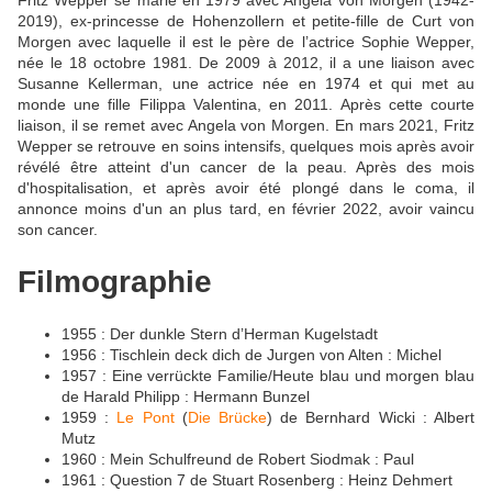
2019), ex-princesse de Hohenzollern et petite-fille de Curt von
Morgen avec laquelle il est le père de l’actrice Sophie Wepper,
née le 18 octobre 1981. De 2009 à 2012, il a une liaison avec
Susanne Kellerman, une actrice née en 1974 et qui met au
monde une fille Filippa Valentina, en 2011. Après cette courte
liaison, il se remet avec Angela von Morgen. En mars 2021, Fritz
Wepper se retrouve en soins intensifs, quelques mois après avoir
révélé être atteint d'un cancer de la peau. Après des mois
d'hospitalisation, et après avoir été plongé dans le coma, il
annonce moins d'un an plus tard, en février 2022, avoir vaincu
son cancer.
Filmographie
1955 : Der dunkle Stern d’Herman Kugelstadt
1956 : Tischlein deck dich de Jurgen von Alten : Michel
1957 : Eine verrückte Familie/Heute blau und morgen blau
de Harald Philipp : Hermann Bunzel
1959 :
Le Pont
(
Die Brücke
) de Bernhard Wicki : Albert
Mutz
1960 : Mein Schulfreund de Robert Siodmak : Paul
1961 : Question 7 de Stuart Rosenberg : Heinz Dehmert