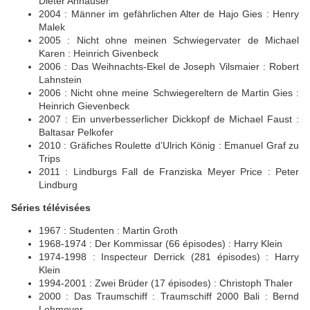
Dieter Anhaüser
2004 : Männer im gefährlichen Alter de Hajo Gies : Henry
Malek
2005 : Nicht ohne meinen Schwiegervater de Michael
Karen : Heinrich Givenbeck
2006 : Das Weihnachts-Ekel de Joseph Vilsmaier : Robert
Lahnstein
2006 : Nicht ohne meine Schwiegereltern de Martin Gies :
Heinrich Gievenbeck
2007 : Ein unverbesserlicher Dickkopf de Michael Faust :
Baltasar Pelkofer
2010 : Gräfiches Roulette d’Ulrich König : Emanuel Graf zu
Trips
2011 : Lindburgs Fall de Franziska Meyer Price : Peter
Lindburg
Séries télévisées
1967 : Studenten : Martin Groth
1968-1974 : Der Kommissar (66 épisodes) : Harry Klein
1974-1998 : Inspecteur Derrick (281 épisodes) : Harry
Klein
1994-2001 : Zwei Brüder (17 épisodes) : Christoph Thaler
2000 : Das Traumschiff : Traumschiff 2000 Bali : Bernd
Lohmeyer