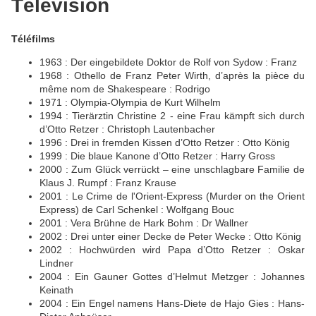
Télévision
Téléfilms
1963 : Der eingebildete Doktor de Rolf von Sydow : Franz
1968 : Othello de Franz Peter Wirth, d’après la pièce du
même nom de Shakespeare : Rodrigo
1971 : Olympia-Olympia de Kurt Wilhelm
1994 : Tierärztin Christine 2 - eine Frau kämpft sich durch
d’Otto Retzer : Christoph Lautenbacher
1996 : Drei in fremden Kissen d’Otto Retzer : Otto König
1999 : Die blaue Kanone d’Otto Retzer : Harry Gross
2000 : Zum Glück verrückt – eine unschlagbare Familie de
Klaus J. Rumpf : Franz Krause
2001 : Le Crime de l'Orient-Express (Murder on the Orient
Express) de Carl Schenkel : Wolfgang Bouc
2001 : Vera Brühne de Hark Bohm : Dr Wallner
2002 : Drei unter einer Decke de Peter Wecke : Otto König
2002 : Hochwürden wird Papa d’Otto Retzer : Oskar
Lindner
2004 : Ein Gauner Gottes d’Helmut Metzger : Johannes
Keinath
2004 : Ein Engel namens Hans-Diete de Hajo Gies : Hans-