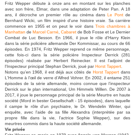
Fritz Wepper débute à onze ans en montant sur les planches
avec son frère, Elmar, dans une adaptation de Peter Pan. A 18
ans, il décroche un premier rôle au cinéma dans
Le Pont
de
Bernhard Wicki, un film inspiré d'une histoire vraie. Sa carrière
commence en 1955 et on peut le voir dans
Trois chambres à
Manhattan
de
Marcel Carné
,
Cabaret
de Bob Fosse et Le Dernier
Combat de Luc Besson. En 1966, il joue le rôle d'Harry Klein
dans la série policière allemande Der Kommissar, au cours de 66
épisodes. En 1974, Fritz Wepper reprend ce même personnage,
cette fois-ci dans la série policière Inspecteur Derrick (281
épisodes) réalisée par Herbert Reinecker. Il est l'adjoint de
l'Inspecteur principal Stephan Derrick, joué par
Horst Tappert
.
Notons qu'en 1968, il est déjà aux côtés de
Horst Tappert
dans
L'Homme à l'œil de verre d’Alfred Vohrer. En 2002, il entame 251
épisodes de la série allemande, moins connue que l’inspecteur
Derrick sur le plan international, Um Himmels Willen. De 2007 à
2017, il joue le personnage principal de la série Meurtre en haute
société (Mord in bester Gesellschaft - 15 épisodes), dans laquelle
il campe le rôle d'un psychiatre, le Dr. Wendelin Winter, qui
enquête, avec l'aide de sa fille Alexandra (interprétée par sa
propre fille dans la vie, l'actrice Sophie Wepper), sur des
meurtres commis dans la haute société allemande.
Vie privée
Fritz Wepper se marie en 1979 avec Angela von Morgen (1942-