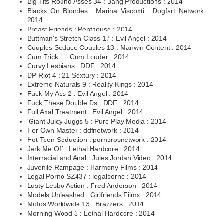
Big Tits Round Asses 34 : Bang Productions : 2014
Blacks On Blondes : Marina Visconti : Dogfart Network :
2014
Breast Friends : Penthouse : 2014
Buttman's Stretch Class 17 : Evil Angel : 2014
Couples Seduce Couples 13 : Manwin Content : 2014
Cum Trick 1 : Cum Louder : 2014
Curvy Lesbians : DDF : 2014
DP Riot 4 : 21 Sextury : 2014
Extreme Naturals 9 : Reality Kings : 2014
Fuck My Ass 2 : Evil Angel : 2014
Fuck These Double Ds : DDF : 2014
Full Anal Treatment : Evil Angel : 2014
'Giant Juicy Juggs 5 : Pure Play Media : 2014
Her Own Master : ddfnetwork : 2014
Hot Teen Seduction : pornprosnetwork : 2014
Jerk Me Off : Lethal Hardcore : 2014
Interracial and Anal : Jules Jordan Video : 2014
Juvenile Rampage : Harmony Films : 2014
Legal Porno SZ437 : legalporno : 2014
Lusty Lesbo Action : Fred Anderson : 2014
Models Unleashed : Girlfriends Films : 2014
Mofos Worldwide 13 : Brazzers : 2014
Morning Wood 3 : Lethal Hardcore : 2014