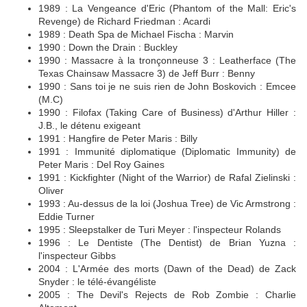
1989 : La Vengeance d'Eric (Phantom of the Mall: Eric's
Revenge) de Richard Friedman : Acardi
1989 : Death Spa de Michael Fischa : Marvin
1990 : Down the Drain : Buckley
1990 : Massacre à la tronçonneuse 3 : Leatherface (The
Texas Chainsaw Massacre 3) de Jeff Burr : Benny
1990 : Sans toi je ne suis rien de John Boskovich : Emcee
(M.C)
1990 : Filofax (Taking Care of Business) d'Arthur Hiller :
J.B., le détenu exigeant
1991 : Hangfire de Peter Maris : Billy
1991 : Immunité diplomatique (Diplomatic Immunity) de
Peter Maris : Del Roy Gaines
1991 : Kickfighter (Night of the Warrior) de Rafal Zielinski :
Oliver
1993 : Au-dessus de la loi (Joshua Tree) de Vic Armstrong :
Eddie Turner
1995 : Sleepstalker de Turi Meyer : l'inspecteur Rolands
1996 : Le Dentiste (The Dentist) de Brian Yuzna :
l'inspecteur Gibbs
2004 : L'Armée des morts (Dawn of the Dead) de Zack
Snyder : le télé-évangéliste
2005 : The Devil's Rejects de Rob Zombie : Charlie