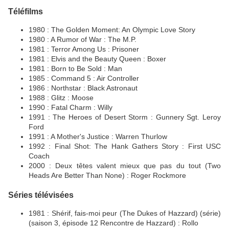
Téléfilms
1980 : The Golden Moment: An Olympic Love Story
1980 : A Rumor of War : The M.P.
1981 : Terror Among Us : Prisoner
1981 : Elvis and the Beauty Queen : Boxer
1981 : Born to Be Sold : Man
1985 : Command 5 : Air Controller
1986 : Northstar : Black Astronaut
1988 : Glitz : Moose
1990 : Fatal Charm : Willy
1991 : The Heroes of Desert Storm : Gunnery Sgt. Leroy
Ford
1991 : A Mother's Justice : Warren Thurlow
1992 : Final Shot: The Hank Gathers Story : First USC
Coach
2000 : Deux têtes valent mieux que pas du tout (Two
Heads Are Better Than None) : Roger Rockmore
Séries télévisées
1981 : Shérif, fais-moi peur (The Dukes of Hazzard) (série)
(saison 3, épisode 12 Rencontre de Hazzard) : Rollo