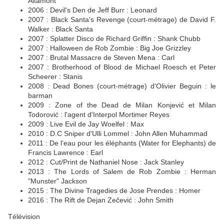
Altamont
2006 : Devil's Den de Jeff Burr : Leonard
2007 : Black Santa's Revenge (court-métrage) de David F.
Walker : Black Santa
2007 : Splatter Disco de Richard Griffin : Shank Chubb
2007 : Halloween de Rob Zombie : Big Joe Grizzley
2007 : Brutal Massacre de Steven Mena : Carl
2007 : Brotherhood of Blood de Michael Roesch et Peter
Scheerer : Stanis
2008 : Dead Bones (court-métrage) d'Olivier Beguin : le
barman
2009 : Zone of the Dead de Milan Konjević et Milan
Todorović : l'agent d'Interpol Mortimer Reyes
2009 : Live Evil de Jay Woelfel : Max
2010 : D.C Sniper d'Ulli Lommel : John Allen Muhammad
2011 : De l'eau pour les éléphants (Water for Elephants) de
Francis Lawrence : Earl
2012 : Cut/Print de Nathaniel Nose : Jack Stanley
2013 : The Lords of Salem de Rob Zombie : Herman
"Munster" Jackson
2015 : The Divine Tragedies de Jose Prendes : Homer
2016 : The Rift de Dejan Zečević : John Smith
Télévision