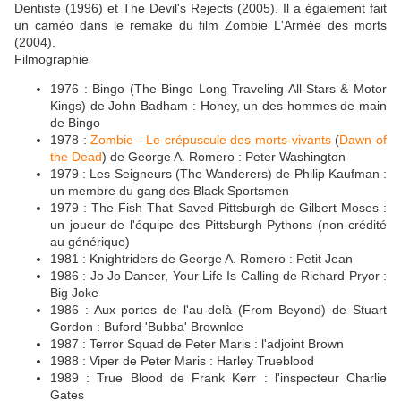
Dentiste (1996) et The Devil's Rejects (2005). Il a également fait
un caméo dans le remake du film Zombie L'Armée des morts
(2004).
Filmographie
1976 : Bingo (The Bingo Long Traveling All-Stars & Motor
Kings) de John Badham : Honey, un des hommes de main
de Bingo
1978 :
Zombie - Le crépuscule des morts-vivants
(
Dawn of
the Dead
) de George A. Romero : Peter Washington
1979 : Les Seigneurs (The Wanderers) de Philip Kaufman :
un membre du gang des Black Sportsmen
1979 : The Fish That Saved Pittsburgh de Gilbert Moses :
un joueur de l'équipe des Pittsburgh Pythons (non-crédité
au générique)
1981 : Knightriders de George A. Romero : Petit Jean
1986 : Jo Jo Dancer, Your Life Is Calling de Richard Pryor :
Big Joke
1986 : Aux portes de l'au-delà (From Beyond) de Stuart
Gordon : Buford 'Bubba' Brownlee
1987 : Terror Squad de Peter Maris : l'adjoint Brown
1988 : Viper de Peter Maris : Harley Trueblood
1989 : True Blood de Frank Kerr : l'inspecteur Charlie
Gates