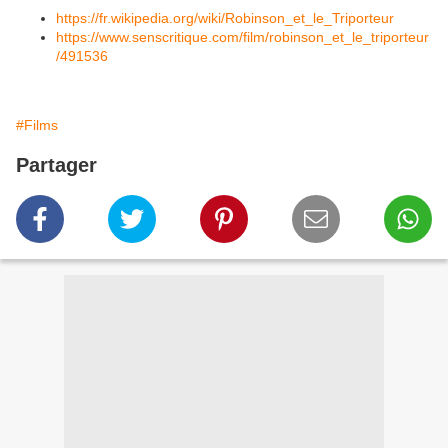
https://fr.wikipedia.org/wiki/Robinson_et_le_Triporteur
https://www.senscritique.com/film/robinson_et_le_triporteur
/491536
#Films
Partager