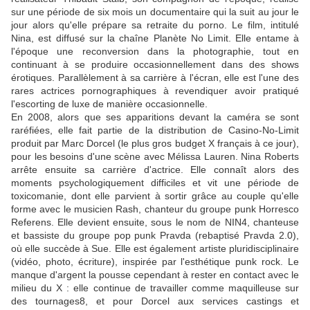
sur une période de six mois un documentaire qui la suit au jour le
jour alors qu'elle prépare sa retraite du porno. Le film, intitulé
Nina, est diffusé sur la chaîne Planète No Limit. Elle entame à
l'époque une reconversion dans la photographie, tout en
continuant à se produire occasionnellement dans des shows
érotiques. Parallèlement à sa carrière à l'écran, elle est l'une des
rares actrices pornographiques à revendiquer avoir pratiqué
l'escorting de luxe de manière occasionnelle.
En 2008, alors que ses apparitions devant la caméra se sont
raréfiées, elle fait partie de la distribution de Casino-No-Limit
produit par Marc Dorcel (le plus gros budget X français à ce jour),
pour les besoins d'une scène avec Mélissa Lauren. Nina Roberts
arrête ensuite sa carrière d'actrice. Elle connaît alors des
moments psychologiquement difficiles et vit une période de
toxicomanie, dont elle parvient à sortir grâce au couple qu'elle
forme avec le musicien Rash, chanteur du groupe punk Horresco
Referens. Elle devient ensuite, sous le nom de NIN4, chanteuse
et bassiste du groupe pop punk Pravda (rebaptisé Pravda 2.0),
où elle succède à Sue. Elle est également artiste pluridisciplinaire
(vidéo, photo, écriture), inspirée par l'esthétique punk rock. Le
manque d'argent la pousse cependant à rester en contact avec le
milieu du X : elle continue de travailler comme maquilleuse sur
des tournages8, et pour Dorcel aux services castings et