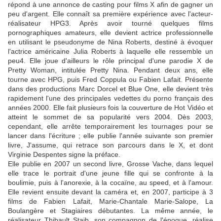
répond à une annonce de casting pour films X afin de gagner un
peu d'argent. Elle connaît sa première expérience avec l'acteur-
réalisateur HPG3. Après avoir tourné quelques films
pornographiques amateurs, elle devient actrice professionnelle
en utilisant le pseudonyme de Nina Roberts, destiné à évoquer
l'actrice américaine Julia Roberts à laquelle elle ressemble un
peu4. Elle joue d'ailleurs le rôle principal d'une parodie X de
Pretty Woman, intitulée Pretty Nina. Pendant deux ans, elle
tourne avec HPG, puis Fred Coppula ou Fabien Lafait. Présente
dans des productions Marc Dorcel et Blue One, elle devient très
rapidement l'une des principales vedettes du porno français des
années 2000. Elle fait plusieurs fois la couverture de Hot Vidéo et
atteint le sommet de sa popularité vers 2004. Dès 2003,
cependant, elle arrête temporairement les tournages pour se
lancer dans l'écriture ; elle publie l'année suivante son premier
livre, J'assume, qui retrace son parcours dans le X, et dont
Virginie Despentes signe la préface.
Elle publie en 2007 un second livre, Grosse Vache, dans lequel
elle trace le portrait d'une jeune fille qui se confronte à la
boulimie, puis à l'anorexie, à la cocaïne, au speed, et à l'amour.
Elle revient ensuite devant la caméra et, en 2007, participe à 3
films de Fabien Lafait, Marie-Chantale Marie-Salope, La
Boulangère et Stagiaires débutantes. La même année, le
réalisateur Thibault Staib, son compagnon de l'époque, réalise