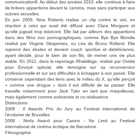
communication8. Au début des années 2010, elle continue à faire
de brèves apparitions devant la caméra, mais sans participer aux
scènes sexuelles.
En juin 2009, Nina Roberts réalise un clip contre le viol, en
réaction à celui qui avait été diffusé avec Clara Morgane et
qu'elle jugeait trop édulcoré. Elle fait par ailleurs des apparitions
dans des films non pornographiques, comme Bye Bye Blondie
réalisé par Virginie Despentes, ou Léa de Bruno Rolland. Elle
reprend des études et devient coach sportive et diététicienne,
ayant décidé, pour le bien de son fils, de mener une vie plus
stable. En 2011, dans le reportage Rhabillage, réalisé par Ovidie
pour Envoyé spécial, elle témoigne sur sa reconversion
professionnelle et sur ses difficultés à échapper à son passé. Elle
conserve cependant des liens avec le milieu du X, qu'elle perçoit
« comme une drogue » dont il est difficile de se passer. Elle
travaille notamment pour Jack Tyler en tant que maquilleuse,
mais également comme scénariste et co-réalisatrice.
Distinctions
2008 : X Awards Prix du Jury au Festival international de
l'érotisme de Bruxelles
2008 : Ninfa Award pour Casino - No Limit au Festival
international de cinéma érotique de Barcelone.
Filmographie