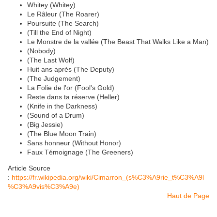
Whitey (Whitey)
Le Râleur (The Roarer)
Poursuite (The Search)
(Till the End of Night)
Le Monstre de la vallée (The Beast That Walks Like a Man)
(Nobody)
(The Last Wolf)
Huit ans après (The Deputy)
(The Judgement)
La Folie de l'or (Fool's Gold)
Reste dans ta réserve (Heller)
(Knife in the Darkness)
(Sound of a Drum)
(Big Jessie)
(The Blue Moon Train)
Sans honneur (Without Honor)
Faux Témoignage (The Greeners)
Article Source
:
https://fr.wikipedia.org/wiki/Cimarron_(s%C3%A9rie_t%C3%A9l
%C3%A9vis%C3%A9e)
Haut de Page