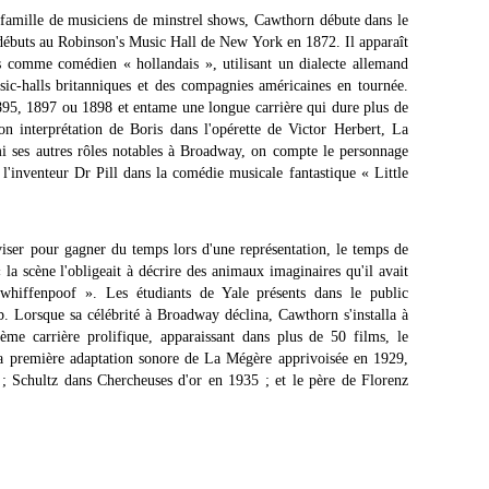
amille de musiciens de minstrel shows, Cawthorn débute dans le
 débuts au Robinson's Music Hall de New York en 1872. Il apparaît
s comme comédien « hollandais », utilisant un dialecte allemand
sic-halls britanniques et des compagnies américaines en tournée.
95, 1897 ou 1898 et entame une longue carrière qui dure plus de
n interprétation de Boris dans l'opérette de Victor Herbert, La
i ses autres rôles notables à Broadway, on compte le personnage
'inventeur Dr Pill dans la comédie musicale fantastique « Little
viser pour gagner du temps lors d'une représentation, le temps de
a scène l'obligeait à décrire des animaux imaginaires qu'il avait
 whiffenpoof ». Les étudiants de Yale présents dans le public
. Lorsque sa célébrité à Broadway déclina, Cawthorn s'installa à
e carrière prolifique, apparaissant dans plus de 50 films, le
la première adaptation sonore de La Mégère apprivoisée en 1929,
; Schultz dans Chercheuses d'or en 1935 ; et le père de Florenz