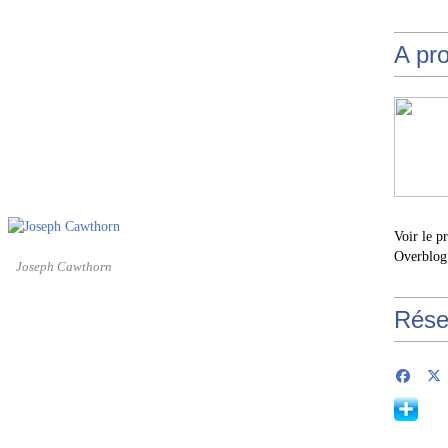
A pr
Voir le p
Overblog
Joseph Cawthorn
Rése