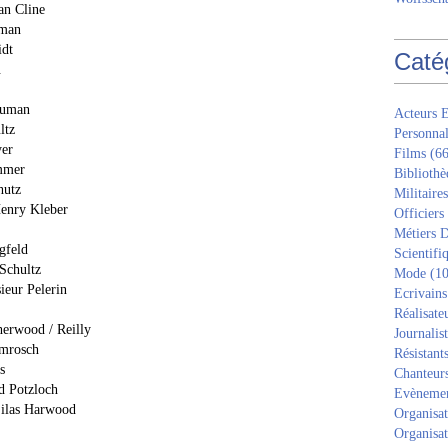
an Cline
pman
idt
Caté
.
human
Acteurs E
ltz
Personnal
yer
Films
(66
emmer
Bibliothè
hutz
Militaires
enry Kleber
Officiers
Métiers D
gfeld
Scientifi
Schultz
Mode
(10
ieur Pelerin
Ecrivains
Réalisate
erwood / Reilly
Journalis
amrosch
Résistant
s
Chanteur
d Potzloch
Evèneme
Silas Harwood
Organisat
Organisat