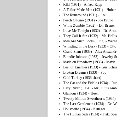
Kiki (1931) - Alfred Rapp
A Tailor Made Man (1931) - Huber
The Runaround (1931) - Lou
Peach O'Reno (1931) - Joe Bruno
White Zombie (1932) - Dr. Bruner
Love Me Tonight (1932) - Dr. Arma
They Call It Sin (1932) - Mr. Hollis
Men Are Such Fools (1932) - Werne
Whistling in the Dark (1933) - Otto
Grand Slam (1933) - Alex Alexandro
Blondie Johnson (1933) - Jewelry S
Made on Broadway (1933) - Maxie 
Best of Enemies (1933) - Gus Schne
Broken Dreams (1933) - Pop
Cold Turkey (1933 short)
The Cat and the Fiddle (1934) - Ru
Lazy River (1934) - Mr. Julius Amb
Glamour (1934) - Ibsen
Twenty Million Sweethearts (1934)
The Last Gentleman (1934) - Dr. W
Housewife (1934) - Krueger
The Human Side (1934) - Fritz Spei