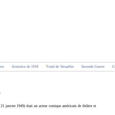
rre
Armistice de 1918
Traité de Versailles
Seconde Guerre
C
e
1 janvier 1949) était un acteur comique américain de théâtre et