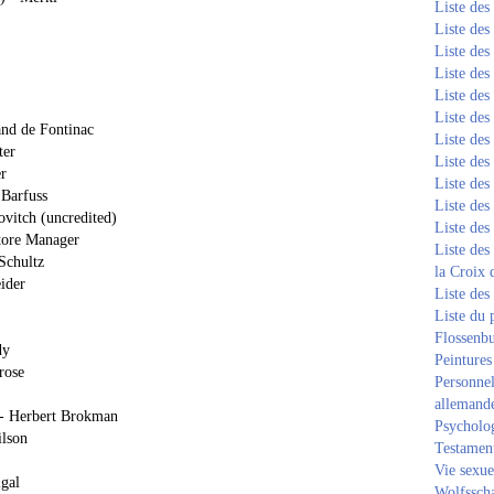
Liste de
Liste de
Liste de
Liste de
Liste de
Liste de
nd de Fontinac
Liste de
ter
Liste de
r
Liste de
 Barfuss
Liste de
vitch (uncredited)
Liste de
tore Manager
Liste des
Schultz
la Croix 
ider
Liste des
Liste du 
Flossenb
dy
Peintures
rose
Personnel
allemand
 - Herbert Brokman
Psycholog
ilson
Testament
Vie sexue
gal
Wolfssch