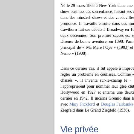
Né le 29 mars 1868 à New York dans une f
show-business dès son enfance, faisant ses
dans des minstrel shows et des vaudeville
prononcé. Il travaille ensuite dans des mu
Cawthorn fait ses débuts à Broadway en 18
deux décennies. Son premier succès est so
Diseuse de bonne aventure, en 1898. Parm
principal de « Ma Mère l'Oye » (1903) et l
Nemo » (1908).
Dans ce dernier cas, il fut appelé à impro
régler un problème en coulisses. Comme « l
chassés », il inventa sur-le-champ le «
l'approprièrent pour nommer leur glee club
Hollywood en 1927 et entama une deuxièm
dernier en 1942. Il incarna Gremio dans 
avec
Mary Pickford
et
Douglas Fairbanks
Ziegfeld dans Le Grand Ziegfeld (1936).
Vie privée