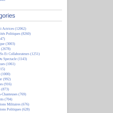
gories
t Actrices
(12062)
ités Politiques
(8260)
47)
que
(3003)
(2678)
 Ss Et Collaborateurs
(1251)
u Spectacle
(1143)
ques
(1061)
15)
(1000)
ur
(992)
tes
(916)
s
(873)
s-Chanteuses
(769)
nts
(704)
ions Militaires
(676)
ions Politiques
(628)