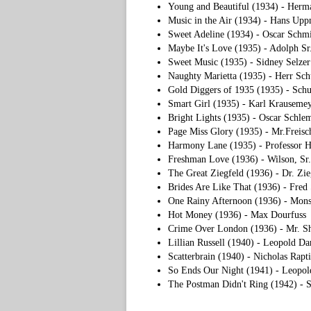
Young and Beautiful (1934) - Herm
Music in the Air (1934) - Hans Up
Sweet Adeline (1934) - Oscar Schm
Maybe It's Love (1935) - Adolph Sr
Sweet Music (1935) - Sidney Selzer
Naughty Marietta (1935) - Herr Sc
Gold Diggers of 1935 (1935) - Schu
Smart Girl (1935) - Karl Krauseme
Bright Lights (1935) - Oscar Schl
Page Miss Glory (1935) - Mr.Freisc
Harmony Lane (1935) - Professor H
Freshman Love (1936) - Wilson, Sr.
The Great Ziegfeld (1936) - Dr. Zie
Brides Are Like That (1936) - Fred 
One Rainy Afternoon (1936) - Mons
Hot Money (1936) - Max Dourfuss
Crime Over London (1936) - Mr. Sh
Lillian Russell (1940) - Leopold D
Scatterbrain (1940) - Nicholas Rapti
So Ends Our Night (1941) - Leopol
The Postman Didn't Ring (1942) - 