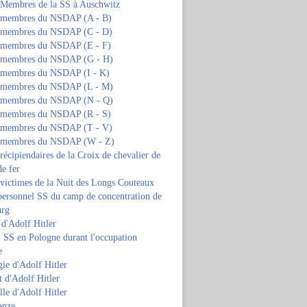
s Membres de la SS à Auschwitz
s membres du NSDAP (A - B)
s membres du NSDAP (C - D)
s membres du NSDAP (E - F)
s membres du NSDAP (G - H)
s membres du NSDAP (I - K)
s membres du NSDAP (L - M)
s membres du NSDAP (N - Q)
s membres du NSDAP (R - S)
s membres du NSDAP (T - V)
s membres du NSDAP (W - Z)
 récipiendaires de la Croix de chevalier de
de fer
 victimes de la Nuit des Longs Couteaux
personnel SS du camp de concentration de
urg
 d'Adolf Hitler
 SS en Pologne durant l'occupation
e
ie d'Adolf Hitler
 d'Adolf Hitler
lle d'Adolf Hitler
anze