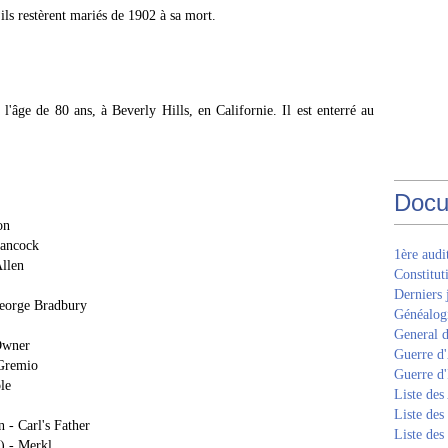
 ils restèrent mariés de 1902 à sa mort.
l'âge de 80 ans, à Beverly Hills, en Californie. Il est enterré au
Docu
on
Hancock
1ère aud
Allen
Constitut
Derniers 
George Bradbury
Généalogi
General d
 Owner
Guerre d'
 Gremio
Guerre d
le
Liste des
Liste des
 - Carl's Father
Liste des
) - Merkl