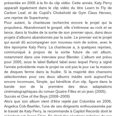
présentée en 2006 à la fin du clip vidéo. Cette année, Katy Perry
apparaît également dans le clip vidéo du titre Learn to Fly de
Carbon Leaf, et de Cupid's Chokehold de Gym Class Heroes,
une reprise de Supertramp.
Pour autant, la chanteuse recherche encore le projet qui la
propulsera. Abandonnant le gospel, elle s'intéresse au rock et se
lance, dans la foulée de la sortie de son premier opus, dans deux
projets d'albums abandonnés par la suite. Le premier est le projet
qui aurait dû accompagner son nouveau nom de scène, avec le
titre éponyme Katy Perry. La chanteuse a, à quelques reprises,
communiqué à propos de la sortie future de cet album,
notamment dans une interview pour Blender. L'album est prévu
pour 2005, sous le label Ballard label avec lequel Perry a signé
l'année précédente mais le projet ne voit pas le jour car la maison
de disques ferme dans la foulée. Si la majorité des chansons
sélectionnées pour ces deux albums inédits sont aujourd'hui
encore inconnues, Simple, qui bénéficie d'un clip, figure dans la
bande son de la première des deux adaptations
cinématographiques du roman Quatre Filles et un jean (2005).
Succès et One of the Boys (2008–2009)
Alors que son album vient d'être rejeté par Columbia en 2006,
Angelica Cob-Baehler, l'une de ses dirigeants enthousiasmée par
le travail de Katy Perry, la recommande à Capitol Records dont le
président est Jason Flom. En dépit des réactions mitigées de ses