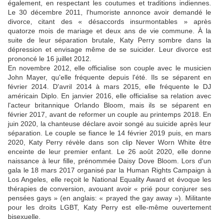
également, en respectant les coutumes et traditions indiennes.
Le 30 décembre 2011, l'humoriste annonce avoir demandé le
divorce, citant des « désaccords insurmontables » après
quatorze mois de mariage et deux ans de vie commune. À la
suite de leur séparation brutale, Katy Perry sombre dans la
dépression et envisage même de se suicider. Leur divorce est
prononcé le 16 juillet 2012.
En novembre 2012, elle officialise son couple avec le musicien
John Mayer, qu'elle fréquente depuis l'été. Ils se séparent en
février 2014. D'avril 2014 à mars 2015, elle fréquente le DJ
américain Diplo. En janvier 2016, elle officialise sa relation avec
l'acteur britannique Orlando Bloom, mais ils se séparent en
février 2017, avant de reformer un couple au printemps 2018. En
juin 2020, la chanteuse déclare avoir songé au suicide après leur
séparation. Le couple se fiance le 14 février 2019 puis, en mars
2020, Katy Perry révèle dans son clip Never Worn White être
enceinte de leur premier enfant. Le 26 août 2020, elle donne
naissance à leur fille, prénommée Daisy Dove Bloom. Lors d'un
gala le 18 mars 2017 organisé par la Human Rights Campaign à
Los Angeles, elle reçoit le National Equality Award et évoque les
thérapies de conversion, avouant avoir « prié pour conjurer ses
pensées gays » (en anglais: « prayed the gay away »). Militante
pour les droits LGBT, Katy Perry est elle-même ouvertement
bisexuelle.