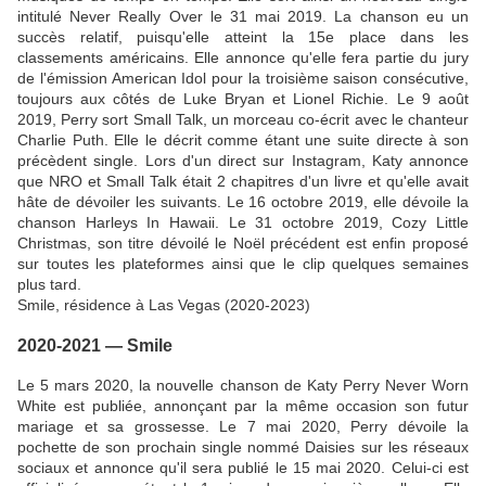
intitulé Never Really Over le 31 mai 2019. La chanson eu un
succès relatif, puisqu'elle atteint la 15e place dans les
classements américains. Elle annonce qu'elle fera partie du jury
de l'émission American Idol pour la troisième saison consécutive,
toujours aux côtés de Luke Bryan et Lionel Richie. Le 9 août
2019, Perry sort Small Talk, un morceau co-écrit avec le chanteur
Charlie Puth. Elle le décrit comme étant une suite directe à son
précèdent single. Lors d'un direct sur Instagram, Katy annonce
que NRO et Small Talk était 2 chapitres d'un livre et qu'elle avait
hâte de dévoiler les suivants. Le 16 octobre 2019, elle dévoile la
chanson Harleys In Hawaii. Le 31 octobre 2019, Cozy Little
Christmas, son titre dévoilé le Noël précédent est enfin proposé
sur toutes les plateformes ainsi que le clip quelques semaines
plus tard.
Smile, résidence à Las Vegas (2020-2023)
2020-2021 — Smile
Le 5 mars 2020, la nouvelle chanson de Katy Perry Never Worn
White est publiée, annonçant par la même occasion son futur
mariage et sa grossesse. Le 7 mai 2020, Perry dévoile la
pochette de son prochain single nommé Daisies sur les réseaux
sociaux et annonce qu'il sera publié le 15 mai 2020. Celui-ci est