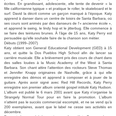
écrites. En grandissant, adolescente, elle tente de devenir « la
fille californienne typique » et pratique le roller, le skateboard et le
surf. David la décrit comme un garçon manqué à l'époque. Katy
apprend à danser dans un centre de loisirs de Santa Barbara, où
ses cours sont animés par des danseurs de l'« ancienne école »,
et apprend le swing, le lindy hop et le jitterbug. Elle commence à
se faire des teintures brunes. À l'âge de 15 ans, Katy Perry est
persuadée qu'elle souhaite faire de la chanson son métier.
Débuts (1999–2007)
Katy obtient son General Educational Development (GED) à 15
ans, et quitte la Dos Pueblos High School afin de lancer sa
carrière musicale. Elle a brièvement pris des cours de chant dans
des salles louées à la Music Academy of the West à Santa
Barbara. Son chant attire l'attention des rockeurs Steve Thomas
et Jennifer Knapp originaires de Nashville, grâce à qui elle
enregistre des démos et apprend à composer et à jouer de la
guitare. Après avoir signé avec Red Hill Records, Katy Perry
enregistre son premier album orienté gospel intitulé Katy Hudson.
L'album est publié le 6 mars 2001 avant que Katy n'organise la
Strangely Normal Tour pour en faire la promotion. L'album
n'atteint pas le succès commercial escompté, et ne se vend qu'à
200 exemplaires, avant que le label ne cesse ses activités en
décembre.