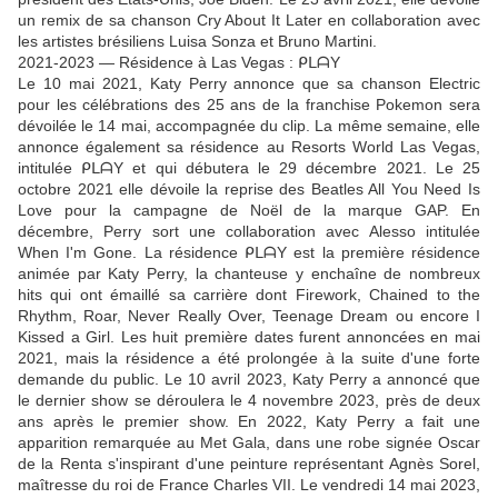
un remix de sa chanson Cry About It Later en collaboration avec
les artistes brésiliens Luisa Sonza et Bruno Martini.
2021-2023 — Résidence à Las Vegas : ᑭᒪᗩY
Le 10 mai 2021, Katy Perry annonce que sa chanson Electric
pour les célébrations des 25 ans de la franchise Pokemon sera
dévoilée le 14 mai, accompagnée du clip. La même semaine, elle
annonce également sa résidence au Resorts World Las Vegas,
intitulée ᑭᒪᗩY et qui débutera le 29 décembre 2021. Le 25
octobre 2021 elle dévoile la reprise des Beatles All You Need Is
Love pour la campagne de Noël de la marque GAP. En
décembre, Perry sort une collaboration avec Alesso intitulée
When I'm Gone. La résidence ᑭᒪᗩY est la première résidence
animée par Katy Perry, la chanteuse y enchaîne de nombreux
hits qui ont émaillé sa carrière dont Firework, Chained to the
Rhythm, Roar, Never Really Over, Teenage Dream ou encore I
Kissed a Girl. Les huit première dates furent annoncées en mai
2021, mais la résidence a été prolongée à la suite d'une forte
demande du public. Le 10 avril 2023, Katy Perry a annoncé que
le dernier show se déroulera le 4 novembre 2023, près de deux
ans après le premier show. En 2022, Katy Perry a fait une
apparition remarquée au Met Gala, dans une robe signée Oscar
de la Renta s'inspirant d'une peinture représentant Agnès Sorel,
maîtresse du roi de France Charles VII. Le vendredi 14 mai 2023,