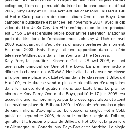
collègues, Flom est persuadé du talent de la chanteuse et, début
2007, Katy Perry et Dr Luke écrivent les chansons I Kissed a Girl
et Hot n Cold pour son deuxième album One of the Boys. Une
campagne publicitaire est lancée, en novembre 2007, avec le clip
vidéo du titre Ur So Gay. Un EP numérique dont le titre principal
est Ur So Gay est ensuite publié pour attirer l'attention. Madonna
parle du titre lors de l'émission radio JohnJay & Rich en avril
2008 expliquant qu'il s'agit de sa chanson préférée du moment.
En mars 2008, Katy Perry fait une apparition dans la série
télévisée Wildfire, puis dans The Young and the Restless.
Katy Perry fait paraître I Kissed a Girl, le 28 avril 2008, en tant
que single principal de One of the Boys. La première radio à
diffuser la chanson est WRVW à Nashville. La chanson se classe
à la première place aux États-Unis dans le classement Billboard
Hot 100, et le titre se vend à plus de six millions d'exemplaires
dans le monde, dont quatre millions aux États-Unis. Le premier
album de Katy Perry, One of the Boys, publié le 17 juin 2008, est
accueilli d'une manière mitigée par la presse spécialisée et atteint
la neuvième place du Billboard 200. Il s'écoule néanmoins à plus
de cinq millions d'exemplaires. Le deuxième single, Hot n Cold,
publié en septembre 2008, devient le meilleur single de l'album,
qui atteint la troisième place du Billboard Hot 100, et la première
en Allemagne, au Canada, aux Pays-Bas et en Autriche. Le single