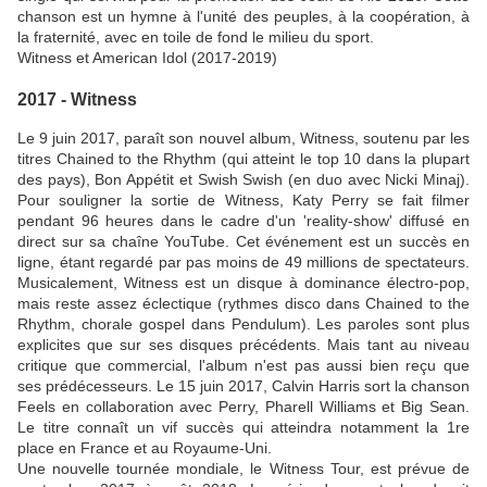
chanson est un hymne à l'unité des peuples, à la coopération, à
la fraternité, avec en toile de fond le milieu du sport.
Witness et American Idol (2017-2019)
2017 - Witness
Le 9 juin 2017, paraît son nouvel album, Witness, soutenu par les
titres Chained to the Rhythm (qui atteint le top 10 dans la plupart
des pays), Bon Appétit et Swish Swish (en duo avec Nicki Minaj).
Pour souligner la sortie de Witness, Katy Perry se fait filmer
pendant 96 heures dans le cadre d'un 'reality-show' diffusé en
direct sur sa chaîne YouTube. Cet événement est un succès en
ligne, étant regardé par pas moins de 49 millions de spectateurs.
Musicalement, Witness est un disque à dominance électro-pop,
mais reste assez éclectique (rythmes disco dans Chained to the
Rhythm, chorale gospel dans Pendulum). Les paroles sont plus
explicites que sur ses disques précédents. Mais tant au niveau
critique que commercial, l'album n'est pas aussi bien reçu que
ses prédécesseurs. Le 15 juin 2017, Calvin Harris sort la chanson
Feels en collaboration avec Perry, Pharell Williams et Big Sean.
Le titre connaît un vif succès qui atteindra notamment la 1re
place en France et au Royaume-Uni.
Une nouvelle tournée mondiale, le Witness Tour, est prévue de