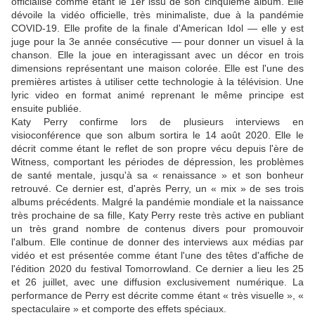
officialisé comme étant le 1er issu de son cinquième album. Elle
dévoile la vidéo officielle, très minimaliste, due à la pandémie
COVID-19. Elle profite de la finale d'American Idol — elle y est
juge pour la 3e année consécutive — pour donner un visuel à la
chanson. Elle la joue en interagissant avec un décor en trois
dimensions représentant une maison colorée. Elle est l'une des
premières artistes à utiliser cette technologie à la télévision. Une
lyric video en format animé reprenant le même principe est
ensuite publiée.
Katy Perry confirme lors de plusieurs interviews en
visioconférence que son album sortira le 14 août 2020. Elle le
décrit comme étant le reflet de son propre vécu depuis l'ère de
Witness, comportant les périodes de dépression, les problèmes
de santé mentale, jusqu'à sa « renaissance » et son bonheur
retrouvé. Ce dernier est, d'après Perry, un « mix » de ses trois
albums précédents. Malgré la pandémie mondiale et la naissance
très prochaine de sa fille, Katy Perry reste très active en publiant
un très grand nombre de contenus divers pour promouvoir
l'album. Elle continue de donner des interviews aux médias par
vidéo et est présentée comme étant l'une des têtes d'affiche de
l'édition 2020 du festival Tomorrowland. Ce dernier a lieu les 25
et 26 juillet, avec une diffusion exclusivement numérique. La
performance de Perry est décrite comme étant « très visuelle », «
spectaculaire » et comporte des effets spéciaux.