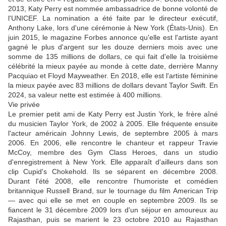
2013, Katy Perry est nommée ambassadrice de bonne volonté de
l'UNICEF. La nomination a été faite par le directeur exécutif,
Anthony Lake, lors d'une cérémonie à New York (États-Unis). En
juin 2015, le magazine Forbes annonce qu'elle est l'artiste ayant
gagné le plus d'argent sur les douze derniers mois avec une
somme de 135 millions de dollars, ce qui fait d'elle la troisième
célébrité la mieux payée au monde à cette date, derrière Manny
Pacquiao et Floyd Mayweather. En 2018, elle est l'artiste féminine
la mieux payée avec 83 millions de dollars devant Taylor Swift. En
2024, sa valeur nette est estimée à 400 millions.
Vie privée
Le premier petit ami de Katy Perry est Justin York, le frère aîné
du musicien Taylor York, de 2002 à 2005. Elle fréquente ensuite
l'acteur américain Johnny Lewis, de septembre 2005 à mars
2006. En 2006, elle rencontre le chanteur et rappeur Travie
McCoy, membre des Gym Class Heroes, dans un studio
d'enregistrement à New York. Elle apparaît d'ailleurs dans son
clip Cupid's Chokehold. Ils se séparent en décembre 2008.
Durant l'été 2008, elle rencontre l'humoriste et comédien
britannique Russell Brand, sur le tournage du film American Trip
— avec qui elle se met en couple en septembre 2009. Ils se
fiancent le 31 décembre 2009 lors d'un séjour en amoureux au
Rajasthan, puis se marient le 23 octobre 2010 au Rajasthan