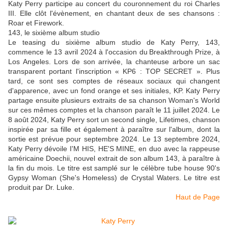
Katy Perry participe au concert du couronnement du roi Charles
III. Elle clôt l'évènement, en chantant deux de ses chansons :
Roar et Firework.
143, le sixième album studio
Le teasing du sixième album studio de Katy Perry, 143,
commence le 13 avril 2024 à l'occasion du Breakthrough Prize, à
Los Angeles. Lors de son arrivée, la chanteuse arbore un sac
transparent portant l'inscription « KP6 : TOP SECRET ». Plus
tard, ce sont ses comptes de réseaux sociaux qui changent
d'apparence, avec un fond orange et ses initiales, KP. Katy Perry
partage ensuite plusieurs extraits de sa chanson Woman's World
sur ces mêmes comptes et la chanson paraît le 11 juillet 2024. Le
8 août 2024, Katy Perry sort un second single, Lifetimes, chanson
inspirée par sa fille et également à paraître sur l'album, dont la
sortie est prévue pour septembre 2024. Le 13 septembre 2024,
Katy Perry dévoile I'M HIS, HE'S MINE, en duo avec la rappeuse
américaine Doechii, nouvel extrait de son album 143, à paraître à
la fin du mois. Le titre est samplé sur le célèbre tube house 90's
Gypsy Woman (She's Homeless) de Crystal Waters. Le titre est
produit par Dr. Luke.
Haut de Page