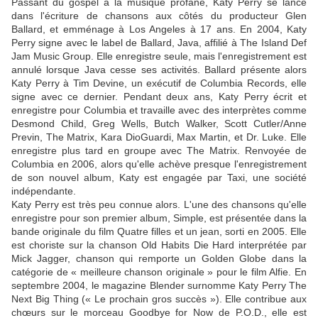
Passant du gospel à la musique profane, Katy Perry se lance
dans l'écriture de chansons aux côtés du producteur Glen
Ballard, et emménage à Los Angeles à 17 ans. En 2004, Katy
Perry signe avec le label de Ballard, Java, affilié à The Island Def
Jam Music Group. Elle enregistre seule, mais l'enregistrement est
annulé lorsque Java cesse ses activités. Ballard présente alors
Katy Perry à Tim Devine, un exécutif de Columbia Records, elle
signe avec ce dernier. Pendant deux ans, Katy Perry écrit et
enregistre pour Columbia et travaille avec des interprètes comme
Desmond Child, Greg Wells, Butch Walker, Scott Cutler/Anne
Previn, The Matrix, Kara DioGuardi, Max Martin, et Dr. Luke. Elle
enregistre plus tard en groupe avec The Matrix. Renvoyée de
Columbia en 2006, alors qu'elle achève presque l'enregistrement
de son nouvel album, Katy est engagée par Taxi, une société
indépendante.
Katy Perry est très peu connue alors. L'une des chansons qu'elle
enregistre pour son premier album, Simple, est présentée dans la
bande originale du film Quatre filles et un jean, sorti en 2005. Elle
est choriste sur la chanson Old Habits Die Hard interprétée par
Mick Jagger, chanson qui remporte un Golden Globe dans la
catégorie de « meilleure chanson originale » pour le film Alfie. En
septembre 2004, le magazine Blender surnomme Katy Perry The
Next Big Thing (« Le prochain gros succès »). Elle contribue aux
chœurs sur le morceau Goodbye for Now de P.O.D., elle est