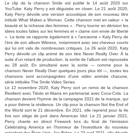
Le clip de la chanson Smile est publié le 14 août 2020 sur
YouTube. Katy Perry y est déguisée en clown. Le 21 août 2020,
Katy Perry dévoile une version acoustique de son nouveau titre
intitulé What Makes a Woman. Cette chanson met en valeur « la
beauté et la richesse des femmes » : Perry tourne en dérision les
idées toutes faites sur les femmes et « clame son envie de liberté
». Le texte se rapporte également à « l'ancienne » Katy Perry de
l'ère de son album Witness, notamment avec ses cheveux courts
qui lui ont valu de nombreuses critiques. Le 26 août 2020, Katy
Perry dévoile un clip animé de son titre Never Really Over. À la
suite d'un retard de production, la sortie de l'album est repoussée
au 28 août. En simultané avec la sortie — comme pour la
chanson Never Really Over quelques jours plus tôt —, toutes les
chansons sont accompagnées d'une vidéo animée chacune,
série intitulée The Smile Video Series.
Le 12 novembre 2020, Katy Perry sort un remix de la chanson
Resilient avec Tiësto et Aitana en partenariat avec Coca-Cola. La
chanson devient l'hymne de la campagne 2021 de la marque, qui
a pour thème la résilience. Un clip pour la chanson Not the End of
the World sort le 21 décembre. En 2021, elle reprend pour la 4e
fois son siège de juré dans American Idol. Le 21 janvier 2021,
Perry chante en direct Firework lors du final de l'émission
Celebrating America en l'honneur de l'investiture du nouveau
président des États-Unis, Joe Biden. Le 23 avril 2021, elle dévoile