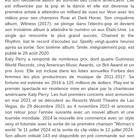
est son deuxième album au sommet des charts américains. Elle
est influencée par la pop et la dance et elle est devenue la
première artiste à atteindre un milliard de vues sur Vevo avec les
vidéos pour ses chansons Roar et Dark Horse. Son cinquième
album, Witness (2017), se plonge dans l'électro-pop et devient
son troisième album à atteindre le numéro un aux États-Unis. Le
single qui rencontre le plus grand succès, Chained to the
Rhythm, bat le record d'écoutes sur Spotify vingt-quatre heures
après sa sortie. Son sixième album, Smile, intégralement pop, est
publié le 28 août 2020.
Katy Perry a remporté de nombreux prix, dont quatre Guinness
World Records, cinq American Music Awards, un Brit Award et un
prix Juno. Elle est incluse dans les listes annuelles Forbes des
femmes les plus productrices de musique de 2011-2017. Sa
fortune est estimée en 2016 à 125 millions de dollars. Play est le
premier spectacle en résidence mise en place par la chanteuse
américaine Katy Perry. Les huit premiers concerts sont annoncés
en mai 2021 et se déroulent au Resorts World Theatre de Las
Vegas, du 29 décembre 2021 au 4 novembre 2023 et annonce
son retour pour l'année suivante avec un nouvel album et une
tournée mondiale. 2024 la nouvelle ère commence avec un style
sexy et futuriste avec la sortie de sa première chanson "Woman's
world "le 11 juillet 2024 et la sortie du clip vidéo le 12 juillet 2024.
Son album intitulé 143 est disponible en pré commande sur son