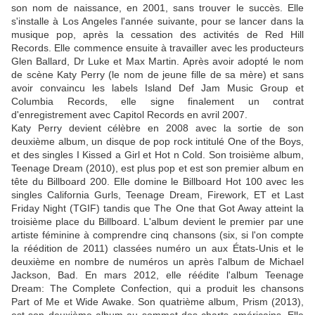
son nom de naissance, en 2001, sans trouver le succès. Elle
s'installe à Los Angeles l'année suivante, pour se lancer dans la
musique pop, après la cessation des activités de Red Hill
Records. Elle commence ensuite à travailler avec les producteurs
Glen Ballard, Dr Luke et Max Martin. Après avoir adopté le nom
de scène Katy Perry (le nom de jeune fille de sa mère) et sans
avoir convaincu les labels Island Def Jam Music Group et
Columbia Records, elle signe finalement un contrat
d'enregistrement avec Capitol Records en avril 2007.
Katy Perry devient célèbre en 2008 avec la sortie de son
deuxième album, un disque de pop rock intitulé One of the Boys,
et des singles I Kissed a Girl et Hot n Cold. Son troisième album,
Teenage Dream (2010), est plus pop et est son premier album en
tête du Billboard 200. Elle domine le Billboard Hot 100 avec les
singles California Gurls, Teenage Dream, Firework, ET et Last
Friday Night (TGIF) tandis que The One that Got Away atteint la
troisième place du Billboard. L'album devient le premier par une
artiste féminine à comprendre cinq chansons (six, si l'on compte
la réédition de 2011) classées numéro un aux États-Unis et le
deuxième en nombre de numéros un après l'album de Michael
Jackson, Bad. En mars 2012, elle réédite l'album Teenage
Dream: The Complete Confection, qui a produit les chansons
Part of Me et Wide Awake. Son quatrième album, Prism (2013),