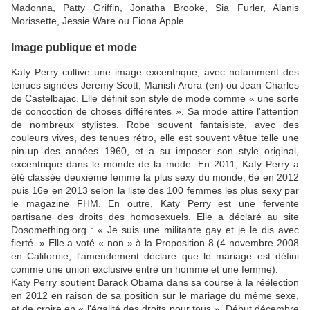
Madonna, Patty Griffin, Jonatha Brooke, Sia Furler, Alanis
Morissette, Jessie Ware ou Fiona Apple.
Image publique et mode
Katy Perry cultive une image excentrique, avec notamment des
tenues signées Jeremy Scott, Manish Arora (en) ou Jean-Charles
de Castelbajac. Elle définit son style de mode comme « une sorte
de concoction de choses différentes ». Sa mode attire l'attention
de nombreux stylistes. Robe souvent fantaisiste, avec des
couleurs vives, des tenues rétro, elle est souvent vêtue telle une
pin-up des années 1960, et a su imposer son style original,
excentrique dans le monde de la mode. En 2011, Katy Perry a
été classée deuxième femme la plus sexy du monde, 6e en 2012
puis 16e en 2013 selon la liste des 100 femmes les plus sexy par
le magazine FHM. En outre, Katy Perry est une fervente
partisane des droits des homosexuels. Elle a déclaré au site
Dosomething.org : « Je suis une militante gay et je le dis avec
fierté. » Elle a voté « non » à la Proposition 8 (4 novembre 2008
en Californie, l'amendement déclare que le mariage est défini
comme une union exclusive entre un homme et une femme).
Katy Perry soutient Barack Obama dans sa course à la réélection
en 2012 en raison de sa position sur le mariage du même sexe,
et de croire en « l'égalité des droits pour tous ». Début décembre