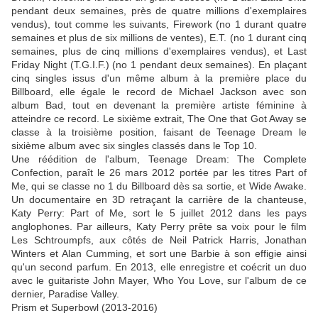
pendant deux semaines, près de quatre millions d'exemplaires
vendus), tout comme les suivants, Firework (no 1 durant quatre
semaines et plus de six millions de ventes), E.T. (no 1 durant cinq
semaines, plus de cinq millions d'exemplaires vendus), et Last
Friday Night (T.G.I.F.) (no 1 pendant deux semaines). En plaçant
cinq singles issus d'un même album à la première place du
Billboard, elle égale le record de Michael Jackson avec son
album Bad, tout en devenant la première artiste féminine à
atteindre ce record. Le sixième extrait, The One that Got Away se
classe à la troisième position, faisant de Teenage Dream le
sixième album avec six singles classés dans le Top 10.
Une réédition de l'album, Teenage Dream: The Complete
Confection, paraît le 26 mars 2012 portée par les titres Part of
Me, qui se classe no 1 du Billboard dès sa sortie, et Wide Awake.
Un documentaire en 3D retraçant la carrière de la chanteuse,
Katy Perry: Part of Me, sort le 5 juillet 2012 dans les pays
anglophones. Par ailleurs, Katy Perry prête sa voix pour le film
Les Schtroumpfs, aux côtés de Neil Patrick Harris, Jonathan
Winters et Alan Cumming, et sort une Barbie à son effigie ainsi
qu'un second parfum. En 2013, elle enregistre et coécrit un duo
avec le guitariste John Mayer, Who You Love, sur l'album de ce
dernier, Paradise Valley.
Prism et Superbowl (2013-2016)