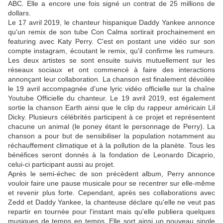
ABC. Elle a encore une fois signé un contrat de 25 millions de
dollars.
Le 17 avril 2019, le chanteur hispanique Daddy Yankee annonce
qu'un remix de son tube Con Calma sortirait prochainement en
featuring avec Katy Perry. C'est en postant une vidéo sur son
compte instagram, écoutant le remix, qu'il confirme les rumeurs.
Les deux artistes se sont ensuite suivis mutuellement sur les
réseaux sociaux et ont commencé à faire des interactions
annonçant leur collaboration. La chanson est finalement dévoilée
le 19 avril accompagnée d'une lyric vidéo officielle sur la chaîne
Youtube Officielle du chanteur. Le 19 avril 2019, est également
sortie la chanson Earth ainsi que le clip du rappeur américain Lil
Dicky. Plusieurs célébrités participent à ce projet et représentent
chacune un animal (le poney étant le personnage de Perry). La
chanson a pour but de sensibiliser la population notamment au
réchauffement climatique et à la pollution de la planète. Tous les
bénéfices seront donnés à la fondation de Leonardo Dicaprio,
celui-ci participant aussi au projet.
Après le semi-échec de son précèdent album, Perry annonce
vouloir faire une pause musicale pour se recentrer sur elle-même
et revenir plus forte. Cependant, après ses collaborations avec
Zedd et Daddy Yankee, la chanteuse déclare qu'elle ne veut pas
repartir en tournée pour l'instant mais qu'elle publiera quelques
musiques de temps en temps. Elle sort ainsi un nouveau single