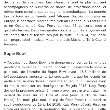
décors et de costumes. Les chansons sont le plus souvent
accompagnées de numéros de danse, de projections vidéo, et
même dans certains cas de segments acrobatiques. La tournée
touche tous les continents sauf l’Afrique. Succès honorable en
Europe, le spectacle marche très bien au Canada, aux États-Unis
et en Océanie, où Katy Perry donnera 25 concerts, tous à
guichets fermés. Deux des quatre concerts donnés à Sydney ont
été enregistrés et télédiffusés par la suite. En 2014, elle lance
son propre label musical, Metamorphosis Music, affilié à Capitol
Records.
Super Bowl
À l'occasion du Super Bowl, elle donne un concert de 12 minutes
pendant la mi-temps du match, concert qui deviendra le show le
plus suivi de l'histoire du Super Bowl avec 118,5 millions de
téléspectateurs américains. Le spectacle marque les esprits en
partie à cause d'un danseur, costumé en requin, qui semble avoir
du mal à respecter sa chorégraphie. En juin 2015, Katy Perry
devient la première artiste féminine à avoir un clip ayant atteint le
milliard de vues sur YouTube et Vevo (avec le clip de Dark
Horse). Un mois plus tard, le clip de Roar franchit lui aussi ce
seuil symbolique. Le 15 juillet 2016, Katy Perry dévoile Rise, un
single qui servira pour la promotion des Jeux de Rio 2016. Cette