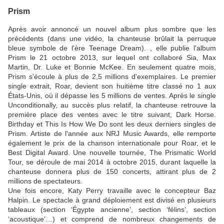
Prism
Après avoir annoncé un nouvel album plus sombre que les
précédents (dans une vidéo, la chanteuse brûlait la perruque
bleue symbole de l'ère Teenage Dream). , elle publie l'album
Prism le 21 octobre 2013, sur lequel ont collaboré Sia, Max
Martin, Dr. Luke et Bonnie McKee. En seulement quatre mois,
Prism s'écoule à plus de 2,5 millions d'exemplaires. Le premier
single extrait, Roar, devient son huitième titre classé no 1 aux
États-Unis, où il dépasse les 5 millions de ventes. Après le single
Unconditionally, au succès plus relatif, la chanteuse retrouve la
première place des ventes avec le titre suivant, Dark Horse.
Birthday et This Is How We Do sont les deux derniers singles de
Prism. Artiste de l'année aux NRJ Music Awards, elle remporte
également le prix de la chanson internationale pour Roar, et le
Best Digital Award. Une nouvelle tournée, The Prismatic World
Tour, se déroule de mai 2014 à octobre 2015, durant laquelle la
chanteuse donnera plus de 150 concerts, attirant plus de 2
millions de spectateurs.
Une fois encore, Katy Perry travaille avec le concepteur Baz
Halpin. Le spectacle à grand déploiement est divisé en plusieurs
tableaux (section ‘Égypte ancienne’, section ‘félins’, section
‘acoustique’…) et comprend de nombreux changements de