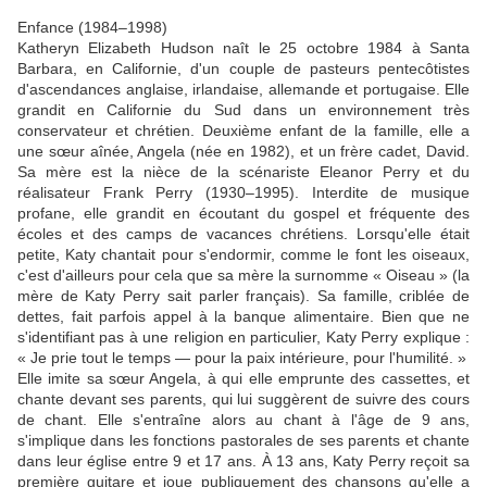
Enfance (1984–1998)
Katheryn Elizabeth Hudson naît le 25 octobre 1984 à Santa
Barbara, en Californie, d'un couple de pasteurs pentecôtistes
d'ascendances anglaise, irlandaise, allemande et portugaise. Elle
grandit en Californie du Sud dans un environnement très
conservateur et chrétien. Deuxième enfant de la famille, elle a
une sœur aînée, Angela (née en 1982), et un frère cadet, David.
Sa mère est la nièce de la scénariste Eleanor Perry et du
réalisateur Frank Perry (1930–1995). Interdite de musique
profane, elle grandit en écoutant du gospel et fréquente des
écoles et des camps de vacances chrétiens. Lorsqu'elle était
petite, Katy chantait pour s'endormir, comme le font les oiseaux,
c'est d'ailleurs pour cela que sa mère la surnomme « Oiseau » (la
mère de Katy Perry sait parler français). Sa famille, criblée de
dettes, fait parfois appel à la banque alimentaire. Bien que ne
s'identifiant pas à une religion en particulier, Katy Perry explique :
« Je prie tout le temps — pour la paix intérieure, pour l'humilité. »
Elle imite sa sœur Angela, à qui elle emprunte des cassettes, et
chante devant ses parents, qui lui suggèrent de suivre des cours
de chant. Elle s'entraîne alors au chant à l'âge de 9 ans,
s'implique dans les fonctions pastorales de ses parents et chante
dans leur église entre 9 et 17 ans. À 13 ans, Katy Perry reçoit sa
première guitare et joue publiquement des chansons qu'elle a