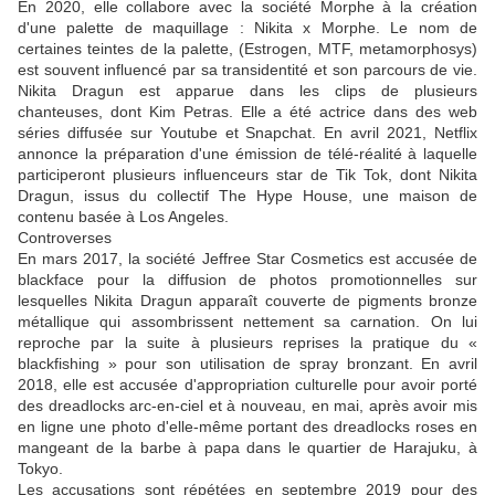
En 2020, elle collabore avec la société Morphe à la création
d'une palette de maquillage : Nikita x Morphe. Le nom de
certaines teintes de la palette, (Estrogen, MTF, metamorphosys)
est souvent influencé par sa transidentité et son parcours de vie.
Nikita Dragun est apparue dans les clips de plusieurs
chanteuses, dont Kim Petras. Elle a été actrice dans des web
séries diffusée sur Youtube et Snapchat. En avril 2021, Netflix
annonce la préparation d'une émission de télé-réalité à laquelle
participeront plusieurs influenceurs star de Tik Tok, dont Nikita
Dragun, issus du collectif The Hype House, une maison de
contenu basée à Los Angeles.
Controverses
En mars 2017, la société Jeffree Star Cosmetics est accusée de
blackface pour la diffusion de photos promotionnelles sur
lesquelles Nikita Dragun apparaît couverte de pigments bronze
métallique qui assombrissent nettement sa carnation. On lui
reproche par la suite à plusieurs reprises la pratique du «
blackfishing » pour son utilisation de spray bronzant. En avril
2018, elle est accusée d'appropriation culturelle pour avoir porté
des dreadlocks arc-en-ciel et à nouveau, en mai, après avoir mis
en ligne une photo d'elle-même portant des dreadlocks roses en
mangeant de la barbe à papa dans le quartier de Harajuku, à
Tokyo.
Les accusations sont répétées en septembre 2019 pour des