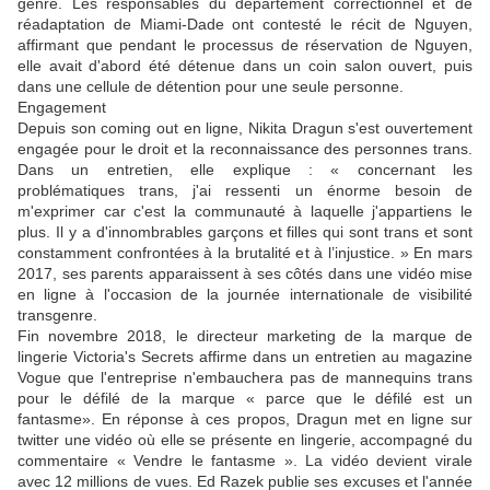
genre. Les responsables du département correctionnel et de
réadaptation de Miami-Dade ont contesté le récit de Nguyen,
affirmant que pendant le processus de réservation de Nguyen,
elle avait d'abord été détenue dans un coin salon ouvert, puis
dans une cellule de détention pour une seule personne.
Engagement
Depuis son coming out en ligne, Nikita Dragun s'est ouvertement
engagée pour le droit et la reconnaissance des personnes trans.
Dans un entretien, elle explique : « concernant les
problématiques trans, j'ai ressenti un énorme besoin de
m'exprimer car c'est la communauté à laquelle j'appartiens le
plus. Il y a d'innombrables garçons et filles qui sont trans et sont
constamment confrontées à la brutalité et à l’injustice. » En mars
2017, ses parents apparaissent à ses côtés dans une vidéo mise
en ligne à l'occasion de la journée internationale de visibilité
transgenre.
Fin novembre 2018, le directeur marketing de la marque de
lingerie Victoria's Secrets affirme dans un entretien au magazine
Vogue que l'entreprise n'embauchera pas de mannequins trans
pour le défilé de la marque « parce que le défilé est un
fantasme». En réponse à ces propos, Dragun met en ligne sur
twitter une vidéo où elle se présente en lingerie, accompagné du
commentaire « Vendre le fantasme ». La vidéo devient virale
avec 12 millions de vues. Ed Razek publie ses excuses et l'année