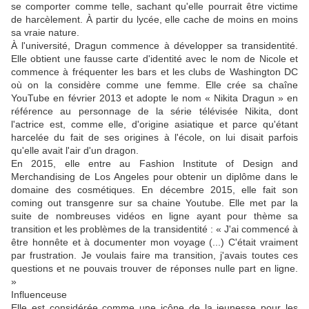
se comporter comme telle, sachant qu'elle pourrait être victime
de harcèlement. À partir du lycée, elle cache de moins en moins
sa vraie nature.
À l'université, Dragun commence à développer sa transidentité.
Elle obtient une fausse carte d'identité avec le nom de Nicole et
commence à fréquenter les bars et les clubs de Washington DC
où on la considère comme une femme. Elle crée sa chaîne
YouTube en février 2013 et adopte le nom « Nikita Dragun » en
référence au personnage de la série télévisée Nikita, dont
l'actrice est, comme elle, d'origine asiatique et parce qu'étant
harcelée du fait de ses origines à l'école, on lui disait parfois
qu'elle avait l'air d'un dragon.
En 2015, elle entre au Fashion Institute of Design and
Merchandising de Los Angeles pour obtenir un diplôme dans le
domaine des cosmétiques. En décembre 2015, elle fait son
coming out transgenre sur sa chaine Youtube. Elle met par la
suite de nombreuses vidéos en ligne ayant pour thème sa
transition et les problèmes de la transidentité : « J'ai commencé à
être honnête et à documenter mon voyage (...) C'était vraiment
par frustration. Je voulais faire ma transition, j'avais toutes ces
questions et ne pouvais trouver de réponses nulle part en ligne.
»
Influenceuse
Elle est considérée comme une icône de la jeunesse pour les