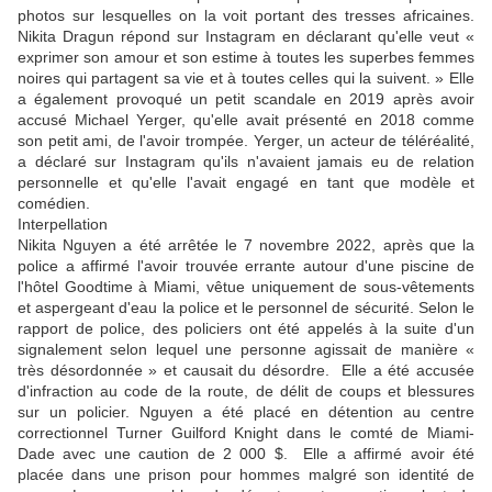
photos sur lesquelles on la voit portant des tresses africaines.
Nikita Dragun répond sur Instagram en déclarant qu'elle veut «
exprimer son amour et son estime à toutes les superbes femmes
noires qui partagent sa vie et à toutes celles qui la suivent. » Elle
a également provoqué un petit scandale en 2019 après avoir
accusé Michael Yerger, qu'elle avait présenté en 2018 comme
son petit ami, de l'avoir trompée. Yerger, un acteur de téléréalité,
a déclaré sur Instagram qu'ils n'avaient jamais eu de relation
personnelle et qu'elle l'avait engagé en tant que modèle et
comédien.
Interpellation
Nikita Nguyen a été arrêtée le 7 novembre 2022, après que la
police a affirmé l'avoir trouvée errante autour d'une piscine de
l'hôtel Goodtime à Miami, vêtue uniquement de sous-vêtements
et aspergeant d'eau la police et le personnel de sécurité. Selon le
rapport de police, des policiers ont été appelés à la suite d'un
signalement selon lequel une personne agissait de manière «
très désordonnée » et causait du désordre. Elle a été accusée
d'infraction au code de la route, de délit de coups et blessures
sur un policier. Nguyen a été placé en détention au centre
correctionnel Turner Guilford Knight dans le comté de Miami-
Dade avec une caution de 2 000 $. Elle a affirmé avoir été
placée dans une prison pour hommes malgré son identité de