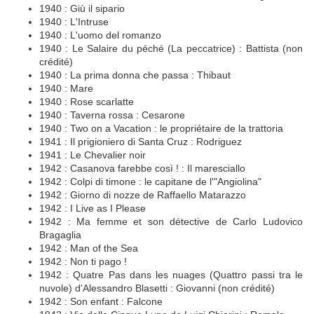
1940 : Giù il sipario
1940 : L'Intruse
1940 : L'uomo del romanzo
1940 : Le Salaire du péché (La peccatrice) : Battista (non
crédité)
1940 : La prima donna che passa : Thibaut
1940 : Mare
1940 : Rose scarlatte
1940 : Taverna rossa : Cesarone
1940 : Two on a Vacation : le propriétaire de la trattoria
1941 : Il prigioniero di Santa Cruz : Rodriguez
1941 : Le Chevalier noir
1942 : Casanova farebbe così ! : Il maresciallo
1942 : Colpi di timone : le capitane de l'"Angiolina"
1942 : Giorno di nozze de Raffaello Matarazzo
1942 : I Live as I Please
1942 : Ma femme et son détective de Carlo Ludovico
Bragaglia
1942 : Man of the Sea
1942 : Non ti pago !
1942 : Quatre Pas dans les nuages (Quattro passi tra le
nuvole) d'Alessandro Blasetti : Giovanni (non crédité)
1942 : Son enfant : Falcone