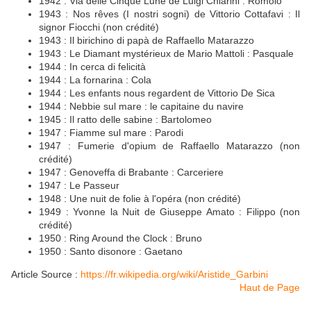
1942 : Via delle Cinque Lune de Luigi Chiarini : Romolo
1943 : Nos rêves (I nostri sogni) de Vittorio Cottafavi : Il
signor Fiocchi (non crédité)
1943 : Il birichino di papà de Raffaello Matarazzo
1943 : Le Diamant mystérieux de Mario Mattoli : Pasquale
1944 : In cerca di felicità
1944 : La fornarina : Cola
1944 : Les enfants nous regardent de Vittorio De Sica
1944 : Nebbie sul mare : le capitaine du navire
1945 : Il ratto delle sabine : Bartolomeo
1947 : Fiamme sul mare : Parodi
1947 : Fumerie d'opium de Raffaello Matarazzo (non
crédité)
1947 : Genoveffa di Brabante : Carceriere
1947 : Le Passeur
1948 : Une nuit de folie à l'opéra (non crédité)
1949 : Yvonne la Nuit de Giuseppe Amato : Filippo (non
crédité)
1950 : Ring Around the Clock : Bruno
1950 : Santo disonore : Gaetano
Article Source :
https://fr.wikipedia.org/wiki/Aristide_Garbini
Haut de Page